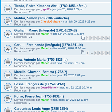
Tirado, Pedro Ximenes Abril (1780-1856-pérou)
Dernier message par
giga17
«
jeu. juin 25, 2026 2:05 pm
Réponses :
11
Molitor, Simon (1766-1848-autriche)
Dernier message par
ClassicGuitare
«
mar. juin 09, 2026 6:29 pm
Réponses :
6
Giuliani, Mauro [Integrale] (1781-1829-itl)
Dernier message par
Marieh
«
dim. juin 07, 2026 1:21 pm
Réponses :
75
1
2
3
4
5
6
Carulli, Ferdinando [Intégrale] (1770-1841-itl)
Dernier message par
Marieh
«
dim. mai 03, 2026 11:06 am
Réponses :
116
1
5
6
7
8
…
Nava, Antonio Maria (1755-1826-itl)
Dernier message par
Marieh
«
lun. févr. 23, 2026 6:16 pm
Réponses :
5
Marella, Giovanni Battista (1762-?)
Dernier message par
Marieh
«
lun. janv. 19, 2026 2:01 pm
Réponses :
8
Fossa, François de (1775-1849-fr)
Dernier message par
Jean-Michel
«
mar. avr. 22, 2025 10:40 am
Réponses :
5
Porro, Pierre-Jean (1750-1831-fr)
Dernier message par
Marieh
«
mer. mars 19, 2025 12:13 pm
Réponses :
7
Carpentras Louis-Ange (1786-1854)
Dernier message par
Marieh
«
mar. févr. 25, 2025 9:10 am