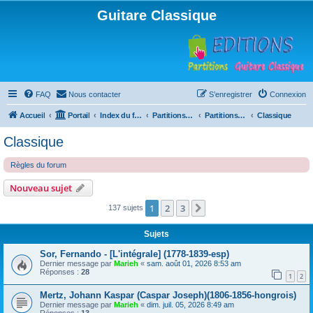
Guitare Classique
FAQ
Nous contacter
S’enregistrer
Connexion
Accueil
Portail
Index du forum
Partitions pour guitare en libre téléchargement
Partitions classées par compositeur
Classique
Classique
Règles du forum
Nouveau sujet
1
2
3
Suivante
137 sujets
Sujets
Sor, Fernando - [L'intégrale] (1778-1839-esp)
Dernier message par
Marieh
«
sam. août 01, 2026 8:53 am
Réponses :
28
1
2
Mertz, Johann Kaspar (Caspar Joseph)(1806-1856-hongrois)
Dernier message par
Marieh
«
dim. juil. 05, 2026 8:49 am
Réponses :
13