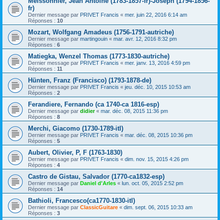
Meissonnier, Jean Antoine (1783-1857-fr)-Joseph (1794-1856-
fr)
Dernier message par
PRIVET Francis
«
mer. juin 22, 2016 6:14 am
Réponses :
10
Mozart, Wolfgang Amadeus (1756-1791-autriche)
Dernier message par
martingouin
«
mar. avr. 12, 2016 8:32 pm
Réponses :
6
Matiegka, Wenzel Thomas (1773-1830-autriche)
Dernier message par
PRIVET Francis
«
mer. janv. 13, 2016 4:59 pm
Réponses :
11
Hünten, Franz (Francisco) (1793-1878-de)
Dernier message par
PRIVET Francis
«
jeu. déc. 10, 2015 10:53 am
Réponses :
2
Ferandiere, Fernando (ca 1740-ca 1816-esp)
Dernier message par
didier
«
mar. déc. 08, 2015 11:36 pm
Réponses :
8
Merchi, Giacomo (1730-1789-itl)
Dernier message par
PRIVET Francis
«
mar. déc. 08, 2015 10:36 pm
Réponses :
5
Aubert, Olivier, P, F (1763-1830)
Dernier message par
PRIVET Francis
«
dim. nov. 15, 2015 4:26 pm
Réponses :
4
Castro de Gistau, Salvador (1770-ca1832-esp)
Dernier message par
Daniel d'Arles
«
lun. oct. 05, 2015 2:52 pm
Réponses :
14
Bathioli, Francesco(ca1770-1830-itl)
Dernier message par
ClassicGuitare
«
dim. sept. 06, 2015 10:33 am
Réponses :
3