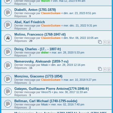
Dernier message par
Marieh
«
ven. mai 12, 2023 9:44 am
Réponses :
1
Diabelli, Anton (1781-1878)
Dernier message par
ClassicGuitare
«
dim. avr. 23, 2023 8:51 pm
Réponses :
9
Abel, Karl Friedrich
Dernier message par
ClassicGuitare
«
mer. déc. 21, 2022 9:31 pm
Réponses :
2
Molino, Francesco (1768-1847-itl)
Dernier message par
ClassicGuitare
«
dim. févr. 06, 2022 10:05 am
Réponses :
29
1
2
Doisy, Charles - (17.. - 1807-fr)
Dernier message par
didier
«
mar. avr. 28, 2020 5:33 pm
Réponses :
7
Nemerovsky, Aleksandr (1859-?-ru)
Dernier message par
Mitaki
«
dim. avr. 28, 2019 12:16 pm
Réponses :
15
1
2
Monzino, Giacomo (1772-1854)
Dernier message par
ClassicGuitare
«
mar. avr. 10, 2018 9:27 pm
Réponses :
1
Gatayes, Guillaume Pierre Antoine(1774-1846-fr)
Dernier message par
Vince75
«
jeu. nov. 30, 2017 11:33 am
Réponses :
3
Bellman, Carl Michael (1740-1795-suède)
Dernier message par
Mitaki
«
mer. nov. 02, 2016 7:40 pm
Réponses :
2