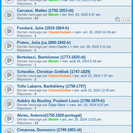
Réponses :
4
Carcassi, Matteo (1792-1853-itl)
Dernier message par
Marieh
«
lun. févr. 03, 2025 9:47 am
Réponses :
23
1
2
Fondard, Julie (1819-1864-fr)
Dernier message par
ClassicGuitare
«
sam. oct. 26, 2024 10:49 am
Réponses :
1
Piston, Julia (ca.1800-1842-fr)
Dernier message par
Jean-Claude L
«
mer. oct. 09, 2024 3:11 pm
Réponses :
1
Bortolazzi, Bartolomeo (1773-1820-itl)
Dernier message par
Marieh
«
mer. août 28, 2024 5:18 am
Réponses :
1
Scheidler, Christian Gottlieb (1747-1829)
Dernier message par
ClassicGuitare
«
jeu. août 22, 2024 7:37 am
Réponses :
2
Trille Labarre, Barthélémy (1758-1797)
Dernier message par
ClassicGuitare
«
jeu. août 15, 2024 12:46 pm
Réponses :
4
Aubéry du Boulley, Prudent Louis (1796-1870-fr)
Dernier message par
Edgar Blanc
«
sam. avr. 20, 2024 9:52 pm
Réponses :
7
Abreu, Antonio(1750-1820-portugal)
Dernier message par
Marieh
«
jeu. avr. 18, 2024 12:02 pm
Réponses :
13
Cimarosa, Domenico (1749-1801-itl)