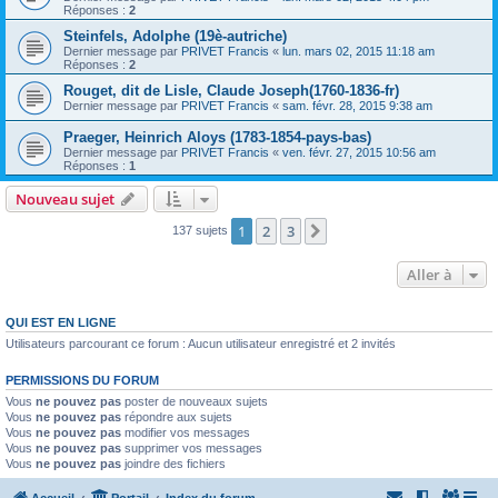
Réponses :
2
Steinfels, Adolphe (19è-autriche)
Dernier message par
PRIVET Francis
«
lun. mars 02, 2015 11:18 am
Réponses :
2
Rouget, dit de Lisle, Claude Joseph(1760-1836-fr)
Dernier message par
PRIVET Francis
«
sam. févr. 28, 2015 9:38 am
Praeger, Heinrich Aloys (1783-1854-pays-bas)
Dernier message par
PRIVET Francis
«
ven. févr. 27, 2015 10:56 am
Réponses :
1
Nouveau sujet
1
2
3
Suivante
137 sujets
Aller à
QUI EST EN LIGNE
Utilisateurs parcourant ce forum : Aucun utilisateur enregistré et 2 invités
PERMISSIONS DU FORUM
Vous
ne pouvez pas
poster de nouveaux sujets
Vous
ne pouvez pas
répondre aux sujets
Vous
ne pouvez pas
modifier vos messages
Vous
ne pouvez pas
supprimer vos messages
Vous
ne pouvez pas
joindre des fichiers
Accueil
Portail
Index du forum