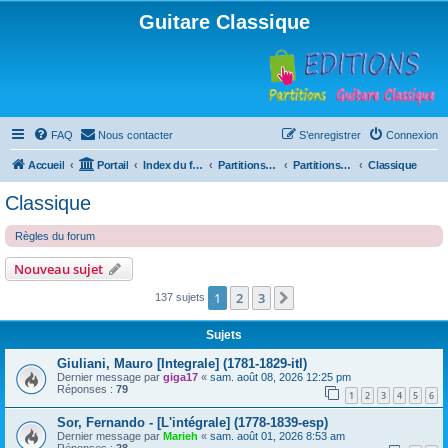
Guitare Classique
FAQ
Nous contacter
S’enregistrer
Connexion
Accueil
Portail
Index du forum
Partitions pour guitare en libre téléchargement
Partitions classées par compositeur
Classique
Classique
Règles du forum
Nouveau sujet
1
2
3
Suivante
137 sujets
Sujets
Giuliani, Mauro [Integrale] (1781-1829-itl)
Dernier message par
giga17
«
sam. août 08, 2026 12:25 pm
Réponses :
79
1
2
3
4
5
6
Sor, Fernando - [L'intégrale] (1778-1839-esp)
Dernier message par
Marieh
«
sam. août 01, 2026 8:53 am
Réponses :
28