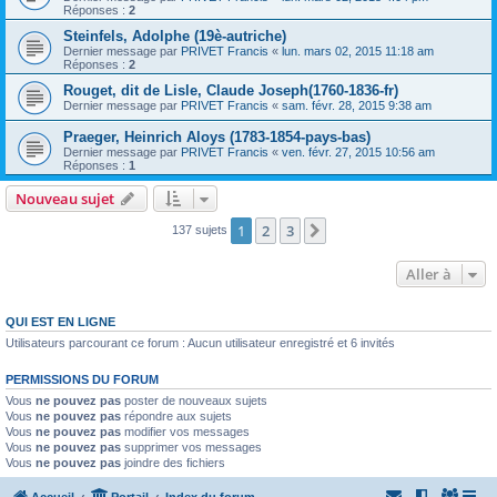
Réponses :
2
Steinfels, Adolphe (19è-autriche)
Dernier message par
PRIVET Francis
«
lun. mars 02, 2015 11:18 am
Réponses :
2
Rouget, dit de Lisle, Claude Joseph(1760-1836-fr)
Dernier message par
PRIVET Francis
«
sam. févr. 28, 2015 9:38 am
Praeger, Heinrich Aloys (1783-1854-pays-bas)
Dernier message par
PRIVET Francis
«
ven. févr. 27, 2015 10:56 am
Réponses :
1
Nouveau sujet
1
2
3
Suivante
137 sujets
Aller à
QUI EST EN LIGNE
Utilisateurs parcourant ce forum : Aucun utilisateur enregistré et 6 invités
PERMISSIONS DU FORUM
Vous
ne pouvez pas
poster de nouveaux sujets
Vous
ne pouvez pas
répondre aux sujets
Vous
ne pouvez pas
modifier vos messages
Vous
ne pouvez pas
supprimer vos messages
Vous
ne pouvez pas
joindre des fichiers
Accueil
Portail
Index du forum