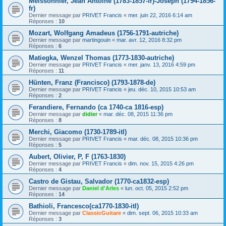
Meissonnier, Jean Antoine (1783-1857-fr)-Joseph (1794-1856-
fr)
Dernier message par
PRIVET Francis
«
mer. juin 22, 2016 6:14 am
Réponses :
10
Mozart, Wolfgang Amadeus (1756-1791-autriche)
Dernier message par
martingouin
«
mar. avr. 12, 2016 8:32 pm
Réponses :
6
Matiegka, Wenzel Thomas (1773-1830-autriche)
Dernier message par
PRIVET Francis
«
mer. janv. 13, 2016 4:59 pm
Réponses :
11
Hünten, Franz (Francisco) (1793-1878-de)
Dernier message par
PRIVET Francis
«
jeu. déc. 10, 2015 10:53 am
Réponses :
2
Ferandiere, Fernando (ca 1740-ca 1816-esp)
Dernier message par
didier
«
mar. déc. 08, 2015 11:36 pm
Réponses :
8
Merchi, Giacomo (1730-1789-itl)
Dernier message par
PRIVET Francis
«
mar. déc. 08, 2015 10:36 pm
Réponses :
5
Aubert, Olivier, P, F (1763-1830)
Dernier message par
PRIVET Francis
«
dim. nov. 15, 2015 4:26 pm
Réponses :
4
Castro de Gistau, Salvador (1770-ca1832-esp)
Dernier message par
Daniel d'Arles
«
lun. oct. 05, 2015 2:52 pm
Réponses :
14
Bathioli, Francesco(ca1770-1830-itl)
Dernier message par
ClassicGuitare
«
dim. sept. 06, 2015 10:33 am
Réponses :
3