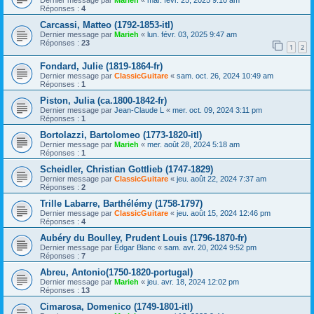
Réponses :
4
Carcassi, Matteo (1792-1853-itl)
Dernier message par
Marieh
«
lun. févr. 03, 2025 9:47 am
Réponses :
23
1
2
Fondard, Julie (1819-1864-fr)
Dernier message par
ClassicGuitare
«
sam. oct. 26, 2024 10:49 am
Réponses :
1
Piston, Julia (ca.1800-1842-fr)
Dernier message par
Jean-Claude L
«
mer. oct. 09, 2024 3:11 pm
Réponses :
1
Bortolazzi, Bartolomeo (1773-1820-itl)
Dernier message par
Marieh
«
mer. août 28, 2024 5:18 am
Réponses :
1
Scheidler, Christian Gottlieb (1747-1829)
Dernier message par
ClassicGuitare
«
jeu. août 22, 2024 7:37 am
Réponses :
2
Trille Labarre, Barthélémy (1758-1797)
Dernier message par
ClassicGuitare
«
jeu. août 15, 2024 12:46 pm
Réponses :
4
Aubéry du Boulley, Prudent Louis (1796-1870-fr)
Dernier message par
Edgar Blanc
«
sam. avr. 20, 2024 9:52 pm
Réponses :
7
Abreu, Antonio(1750-1820-portugal)
Dernier message par
Marieh
«
jeu. avr. 18, 2024 12:02 pm
Réponses :
13
Cimarosa, Domenico (1749-1801-itl)