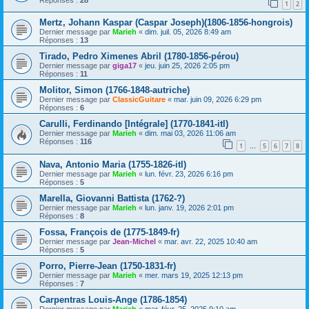
1
2
Mertz, Johann Kaspar (Caspar Joseph)(1806-1856-hongrois)
Dernier message par
Marieh
«
dim. juil. 05, 2026 8:49 am
Réponses :
13
Tirado, Pedro Ximenes Abril (1780-1856-pérou)
Dernier message par
giga17
«
jeu. juin 25, 2026 2:05 pm
Réponses :
11
Molitor, Simon (1766-1848-autriche)
Dernier message par
ClassicGuitare
«
mar. juin 09, 2026 6:29 pm
Réponses :
6
Carulli, Ferdinando [Intégrale] (1770-1841-itl)
Dernier message par
Marieh
«
dim. mai 03, 2026 11:06 am
Réponses :
116
1
5
6
7
8
…
Nava, Antonio Maria (1755-1826-itl)
Dernier message par
Marieh
«
lun. févr. 23, 2026 6:16 pm
Réponses :
5
Marella, Giovanni Battista (1762-?)
Dernier message par
Marieh
«
lun. janv. 19, 2026 2:01 pm
Réponses :
8
Fossa, François de (1775-1849-fr)
Dernier message par
Jean-Michel
«
mar. avr. 22, 2025 10:40 am
Réponses :
5
Porro, Pierre-Jean (1750-1831-fr)
Dernier message par
Marieh
«
mer. mars 19, 2025 12:13 pm
Réponses :
7
Carpentras Louis-Ange (1786-1854)
Dernier message par
Marieh
«
mar. févr. 25, 2025 9:10 am