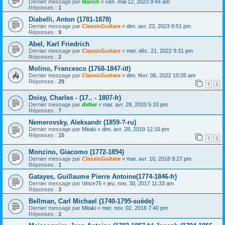
Dernier message par
Marieh
«
ven. mai 12, 2023 9:44 am
Réponses :
1
Diabelli, Anton (1781-1878)
Dernier message par
ClassicGuitare
«
dim. avr. 23, 2023 8:51 pm
Réponses :
9
Abel, Karl Friedrich
Dernier message par
ClassicGuitare
«
mer. déc. 21, 2022 9:31 pm
Réponses :
2
Molino, Francesco (1768-1847-itl)
Dernier message par
ClassicGuitare
«
dim. févr. 06, 2022 10:05 am
Réponses :
29
1
2
Doisy, Charles - (17.. - 1807-fr)
Dernier message par
didier
«
mar. avr. 28, 2020 5:33 pm
Réponses :
7
Nemerovsky, Aleksandr (1859-?-ru)
Dernier message par
Mitaki
«
dim. avr. 28, 2019 12:16 pm
Réponses :
15
1
2
Monzino, Giacomo (1772-1854)
Dernier message par
ClassicGuitare
«
mar. avr. 10, 2018 9:27 pm
Réponses :
1
Gatayes, Guillaume Pierre Antoine(1774-1846-fr)
Dernier message par
Vince75
«
jeu. nov. 30, 2017 11:33 am
Réponses :
3
Bellman, Carl Michael (1740-1795-suède)
Dernier message par
Mitaki
«
mer. nov. 02, 2016 7:40 pm
Réponses :
2