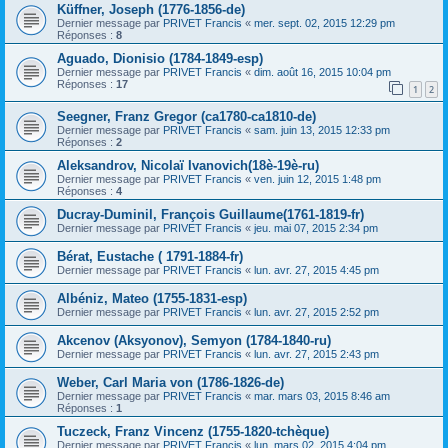
Küffner, Joseph (1776-1856-de)
Dernier message par
PRIVET Francis
«
mer. sept. 02, 2015 12:29 pm
Réponses :
8
Aguado, Dionisio (1784-1849-esp)
Dernier message par
PRIVET Francis
«
dim. août 16, 2015 10:04 pm
Réponses :
17
1
2
Seegner, Franz Gregor (ca1780-ca1810-de)
Dernier message par
PRIVET Francis
«
sam. juin 13, 2015 12:33 pm
Réponses :
2
Aleksandrov, Nicolaï Ivanovich(18è-19è-ru)
Dernier message par
PRIVET Francis
«
ven. juin 12, 2015 1:48 pm
Réponses :
4
Ducray-Duminil, François Guillaume(1761-1819-fr)
Dernier message par
PRIVET Francis
«
jeu. mai 07, 2015 2:34 pm
Bérat, Eustache ( 1791-1884-fr)
Dernier message par
PRIVET Francis
«
lun. avr. 27, 2015 4:45 pm
Albéniz, Mateo (1755-1831-esp)
Dernier message par
PRIVET Francis
«
lun. avr. 27, 2015 2:52 pm
Akcenov (Aksyonov), Semyon (1784-1840-ru)
Dernier message par
PRIVET Francis
«
lun. avr. 27, 2015 2:43 pm
Weber, Carl Maria von (1786-1826-de)
Dernier message par
PRIVET Francis
«
mar. mars 03, 2015 8:46 am
Réponses :
1
Tuczeck, Franz Vincenz (1755-1820-tchèque)
Dernier message par
PRIVET Francis
«
lun. mars 02, 2015 4:04 pm