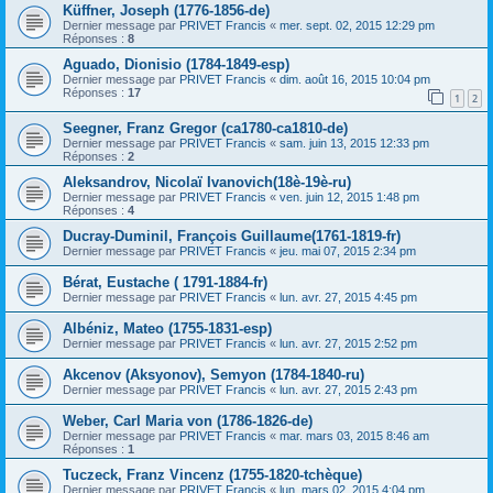
Küffner, Joseph (1776-1856-de)
Dernier message par
PRIVET Francis
«
mer. sept. 02, 2015 12:29 pm
Réponses :
8
Aguado, Dionisio (1784-1849-esp)
Dernier message par
PRIVET Francis
«
dim. août 16, 2015 10:04 pm
Réponses :
17
1
2
Seegner, Franz Gregor (ca1780-ca1810-de)
Dernier message par
PRIVET Francis
«
sam. juin 13, 2015 12:33 pm
Réponses :
2
Aleksandrov, Nicolaï Ivanovich(18è-19è-ru)
Dernier message par
PRIVET Francis
«
ven. juin 12, 2015 1:48 pm
Réponses :
4
Ducray-Duminil, François Guillaume(1761-1819-fr)
Dernier message par
PRIVET Francis
«
jeu. mai 07, 2015 2:34 pm
Bérat, Eustache ( 1791-1884-fr)
Dernier message par
PRIVET Francis
«
lun. avr. 27, 2015 4:45 pm
Albéniz, Mateo (1755-1831-esp)
Dernier message par
PRIVET Francis
«
lun. avr. 27, 2015 2:52 pm
Akcenov (Aksyonov), Semyon (1784-1840-ru)
Dernier message par
PRIVET Francis
«
lun. avr. 27, 2015 2:43 pm
Weber, Carl Maria von (1786-1826-de)
Dernier message par
PRIVET Francis
«
mar. mars 03, 2015 8:46 am
Réponses :
1
Tuczeck, Franz Vincenz (1755-1820-tchèque)
Dernier message par
PRIVET Francis
«
lun. mars 02, 2015 4:04 pm