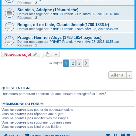
Réponses :
2
Steinfels, Adolphe (19è-autriche)
Dernier message par
PRIVET Francis
«
lun. mars 02, 2015 11:18 am
Réponses :
2
Rouget, dit de Lisle, Claude Joseph(1760-1836-fr)
Dernier message par
PRIVET Francis
«
sam. févr. 28, 2015 9:38 am
Praeger, Heinrich Aloys (1783-1854-pays-bas)
Dernier message par
PRIVET Francis
«
ven. févr. 27, 2015 10:56 am
Réponses :
1
Nouveau sujet
1
2
3
Suivante
137 sujets
Aller à
QUI EST EN LIGNE
Utilisateurs parcourant ce forum : Aucun utilisateur enregistré et 1 invité
PERMISSIONS DU FORUM
Vous
ne pouvez pas
poster de nouveaux sujets
Vous
ne pouvez pas
répondre aux sujets
Vous
ne pouvez pas
modifier vos messages
Vous
ne pouvez pas
supprimer vos messages
Vous
ne pouvez pas
joindre des fichiers
Accueil
Portail
Index du forum