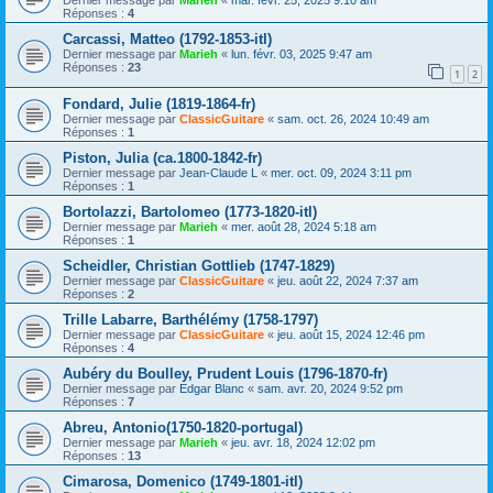
Réponses :
4
Carcassi, Matteo (1792-1853-itl)
Dernier message par
Marieh
«
lun. févr. 03, 2025 9:47 am
Réponses :
23
1
2
Fondard, Julie (1819-1864-fr)
Dernier message par
ClassicGuitare
«
sam. oct. 26, 2024 10:49 am
Réponses :
1
Piston, Julia (ca.1800-1842-fr)
Dernier message par
Jean-Claude L
«
mer. oct. 09, 2024 3:11 pm
Réponses :
1
Bortolazzi, Bartolomeo (1773-1820-itl)
Dernier message par
Marieh
«
mer. août 28, 2024 5:18 am
Réponses :
1
Scheidler, Christian Gottlieb (1747-1829)
Dernier message par
ClassicGuitare
«
jeu. août 22, 2024 7:37 am
Réponses :
2
Trille Labarre, Barthélémy (1758-1797)
Dernier message par
ClassicGuitare
«
jeu. août 15, 2024 12:46 pm
Réponses :
4
Aubéry du Boulley, Prudent Louis (1796-1870-fr)
Dernier message par
Edgar Blanc
«
sam. avr. 20, 2024 9:52 pm
Réponses :
7
Abreu, Antonio(1750-1820-portugal)
Dernier message par
Marieh
«
jeu. avr. 18, 2024 12:02 pm
Réponses :
13
Cimarosa, Domenico (1749-1801-itl)