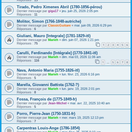
Tirado, Pedro Ximenes Abril (1780-1856-pérou)
Dernier message par
giga17
«
jeu. juin 25, 2026 2:05 pm
Réponses :
11
Molitor, Simon (1766-1848-autriche)
Dernier message par
ClassicGuitare
«
mar. juin 09, 2026 6:29 pm
Réponses :
6
Giuliani, Mauro [Integrale] (1781-1829-itl)
Dernier message par
Marieh
«
dim. juin 07, 2026 1:21 pm
Réponses :
75
1
2
3
4
5
6
Carulli, Ferdinando [Intégrale] (1770-1841-itl)
Dernier message par
Marieh
«
dim. mai 03, 2026 11:06 am
Réponses :
116
1
5
6
7
8
…
Nava, Antonio Maria (1755-1826-itl)
Dernier message par
Marieh
«
lun. févr. 23, 2026 6:16 pm
Réponses :
5
Marella, Giovanni Battista (1762-?)
Dernier message par
Marieh
«
lun. janv. 19, 2026 2:01 pm
Réponses :
8
Fossa, François de (1775-1849-fr)
Dernier message par
Jean-Michel
«
mar. avr. 22, 2025 10:40 am
Réponses :
5
Porro, Pierre-Jean (1750-1831-fr)
Dernier message par
Marieh
«
mer. mars 19, 2025 12:13 pm
Réponses :
7
Carpentras Louis-Ange (1786-1854)
Dernier message par
Marieh
«
mar. févr. 25, 2025 9:10 am