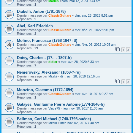
Dernier message par
Marieh
«
ven. mai 12, 2023 9:44 am
Réponses :
1
Diabelli, Anton (1781-1878)
Dernier message par
ClassicGuitare
«
dim. avr. 23, 2023 8:51 pm
Réponses :
9
Abel, Karl Friedrich
Dernier message par
ClassicGuitare
«
mer. déc. 21, 2022 9:31 pm
Réponses :
2
Molino, Francesco (1768-1847-itl)
Dernier message par
ClassicGuitare
«
dim. févr. 06, 2022 10:05 am
Réponses :
29
1
2
Doisy, Charles - (17.. - 1807-fr)
Dernier message par
didier
«
mar. avr. 28, 2020 5:33 pm
Réponses :
7
Nemerovsky, Aleksandr (1859-?-ru)
Dernier message par
Mitaki
«
dim. avr. 28, 2019 12:16 pm
Réponses :
15
1
2
Monzino, Giacomo (1772-1854)
Dernier message par
ClassicGuitare
«
mar. avr. 10, 2018 9:27 pm
Réponses :
1
Gatayes, Guillaume Pierre Antoine(1774-1846-fr)
Dernier message par
Vince75
«
jeu. nov. 30, 2017 11:33 am
Réponses :
3
Bellman, Carl Michael (1740-1795-suède)
Dernier message par
Mitaki
«
mer. nov. 02, 2016 7:40 pm
Réponses :
2