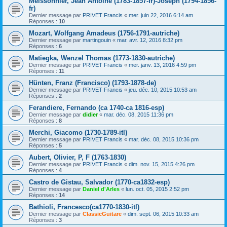
Meissonnier, Jean Antoine (1783-1857-fr)-Joseph (1794-1856-
fr)
Dernier message par
PRIVET Francis
«
mer. juin 22, 2016 6:14 am
Réponses :
10
Mozart, Wolfgang Amadeus (1756-1791-autriche)
Dernier message par
martingouin
«
mar. avr. 12, 2016 8:32 pm
Réponses :
6
Matiegka, Wenzel Thomas (1773-1830-autriche)
Dernier message par
PRIVET Francis
«
mer. janv. 13, 2016 4:59 pm
Réponses :
11
Hünten, Franz (Francisco) (1793-1878-de)
Dernier message par
PRIVET Francis
«
jeu. déc. 10, 2015 10:53 am
Réponses :
2
Ferandiere, Fernando (ca 1740-ca 1816-esp)
Dernier message par
didier
«
mar. déc. 08, 2015 11:36 pm
Réponses :
8
Merchi, Giacomo (1730-1789-itl)
Dernier message par
PRIVET Francis
«
mar. déc. 08, 2015 10:36 pm
Réponses :
5
Aubert, Olivier, P, F (1763-1830)
Dernier message par
PRIVET Francis
«
dim. nov. 15, 2015 4:26 pm
Réponses :
4
Castro de Gistau, Salvador (1770-ca1832-esp)
Dernier message par
Daniel d'Arles
«
lun. oct. 05, 2015 2:52 pm
Réponses :
14
Bathioli, Francesco(ca1770-1830-itl)
Dernier message par
ClassicGuitare
«
dim. sept. 06, 2015 10:33 am
Réponses :
3