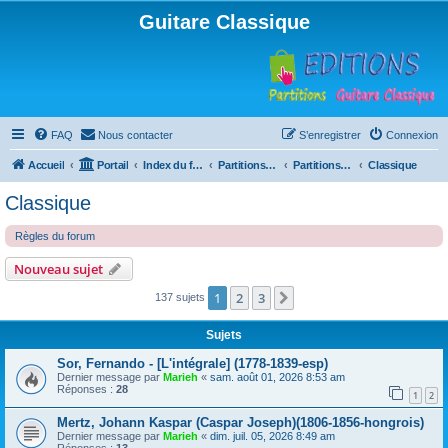
Guitare Classique
FAQ
Nous contacter
S’enregistrer
Connexion
Accueil
Portail
Index du forum
Partitions pour guitare en libre téléchargement
Partitions classées par compositeur
Classique
Classique
Règles du forum
Nouveau sujet
1
2
3
Suivante
137 sujets
Sujets
Sor, Fernando - [L'intégrale] (1778-1839-esp)
Dernier message par
Marieh
«
sam. août 01, 2026 8:53 am
Réponses :
28
1
2
Mertz, Johann Kaspar (Caspar Joseph)(1806-1856-hongrois)
Dernier message par
Marieh
«
dim. juil. 05, 2026 8:49 am
Réponses :
13