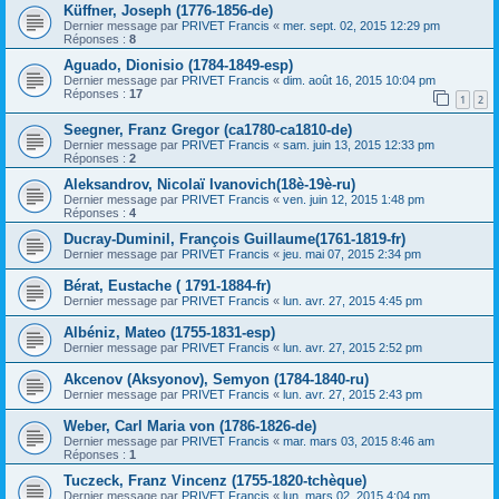
Küffner, Joseph (1776-1856-de)
Dernier message par
PRIVET Francis
«
mer. sept. 02, 2015 12:29 pm
Réponses :
8
Aguado, Dionisio (1784-1849-esp)
Dernier message par
PRIVET Francis
«
dim. août 16, 2015 10:04 pm
Réponses :
17
1
2
Seegner, Franz Gregor (ca1780-ca1810-de)
Dernier message par
PRIVET Francis
«
sam. juin 13, 2015 12:33 pm
Réponses :
2
Aleksandrov, Nicolaï Ivanovich(18è-19è-ru)
Dernier message par
PRIVET Francis
«
ven. juin 12, 2015 1:48 pm
Réponses :
4
Ducray-Duminil, François Guillaume(1761-1819-fr)
Dernier message par
PRIVET Francis
«
jeu. mai 07, 2015 2:34 pm
Bérat, Eustache ( 1791-1884-fr)
Dernier message par
PRIVET Francis
«
lun. avr. 27, 2015 4:45 pm
Albéniz, Mateo (1755-1831-esp)
Dernier message par
PRIVET Francis
«
lun. avr. 27, 2015 2:52 pm
Akcenov (Aksyonov), Semyon (1784-1840-ru)
Dernier message par
PRIVET Francis
«
lun. avr. 27, 2015 2:43 pm
Weber, Carl Maria von (1786-1826-de)
Dernier message par
PRIVET Francis
«
mar. mars 03, 2015 8:46 am
Réponses :
1
Tuczeck, Franz Vincenz (1755-1820-tchèque)
Dernier message par
PRIVET Francis
«
lun. mars 02, 2015 4:04 pm