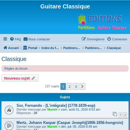
Guitare Classique
FAQ
Nous contacter
S’enregistrer
Connexion
Accueil
Portail
Index du forum
Partitions pour guitare en libre téléchargement
Partitions classées par compositeur
Classique
Classique
Règles du forum
Nouveau sujet
1
2
3
Suivante
137 sujets
Sujets
Sor, Fernando - [L'intégrale] (1778-1839-esp)
Dernier message par
Marieh
«
sam. août 01, 2026 8:53 am
Réponses :
28
1
2
Mertz, Johann Kaspar (Caspar Joseph)(1806-1856-hongrois)
Dernier message par
Marieh
«
dim. juil. 05, 2026 8:49 am
Réponses :
13