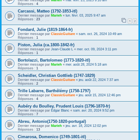
Réponses :
4
Carcassi, Matteo (1792-1853-itl)
Dernier message par
Marieh
«
lun. févr. 03, 2025 9:47 am
Réponses :
23
1
2
Fondard, Julie (1819-1864-fr)
Dernier message par
ClassicGuitare
«
sam. oct. 26, 2024 10:49 am
Réponses :
1
Piston, Julia (ca.1800-1842-fr)
Dernier message par
Jean-Claude L
«
mer. oct. 09, 2024 3:11 pm
Réponses :
1
Bortolazzi, Bartolomeo (1773-1820-itl)
Dernier message par
Marieh
«
mer. août 28, 2024 5:18 am
Réponses :
1
Scheidler, Christian Gottlieb (1747-1829)
Dernier message par
ClassicGuitare
«
jeu. août 22, 2024 7:37 am
Réponses :
2
Trille Labarre, Barthélémy (1758-1797)
Dernier message par
ClassicGuitare
«
jeu. août 15, 2024 12:46 pm
Réponses :
4
Aubéry du Boulley, Prudent Louis (1796-1870-fr)
Dernier message par
Edgar Blanc
«
sam. avr. 20, 2024 9:52 pm
Réponses :
7
Abreu, Antonio(1750-1820-portugal)
Dernier message par
Marieh
«
jeu. avr. 18, 2024 12:02 pm
Réponses :
13
Cimarosa, Domenico (1749-1801-itl)