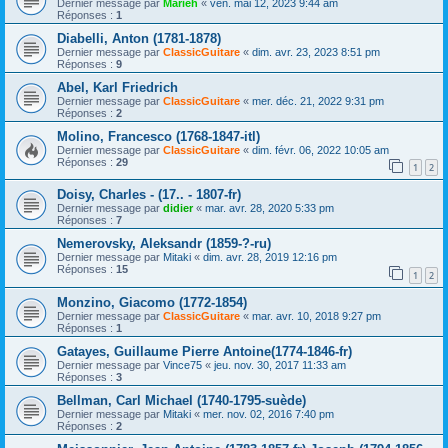
Dernier message par
Marieh
«
ven. mai 12, 2023 9:44 am
Réponses :
1
Diabelli, Anton (1781-1878)
Dernier message par
ClassicGuitare
«
dim. avr. 23, 2023 8:51 pm
Réponses :
9
Abel, Karl Friedrich
Dernier message par
ClassicGuitare
«
mer. déc. 21, 2022 9:31 pm
Réponses :
2
Molino, Francesco (1768-1847-itl)
Dernier message par
ClassicGuitare
«
dim. févr. 06, 2022 10:05 am
Réponses :
29
1
2
Doisy, Charles - (17.. - 1807-fr)
Dernier message par
didier
«
mar. avr. 28, 2020 5:33 pm
Réponses :
7
Nemerovsky, Aleksandr (1859-?-ru)
Dernier message par
Mitaki
«
dim. avr. 28, 2019 12:16 pm
Réponses :
15
1
2
Monzino, Giacomo (1772-1854)
Dernier message par
ClassicGuitare
«
mar. avr. 10, 2018 9:27 pm
Réponses :
1
Gatayes, Guillaume Pierre Antoine(1774-1846-fr)
Dernier message par
Vince75
«
jeu. nov. 30, 2017 11:33 am
Réponses :
3
Bellman, Carl Michael (1740-1795-suède)
Dernier message par
Mitaki
«
mer. nov. 02, 2016 7:40 pm
Réponses :
2