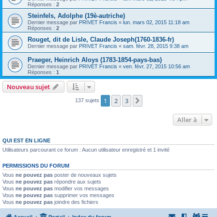
Réponses :
2
Steinfels, Adolphe (19è-autriche)
Dernier message par
PRIVET Francis
«
lun. mars 02, 2015 11:18 am
Réponses :
2
Rouget, dit de Lisle, Claude Joseph(1760-1836-fr)
Dernier message par
PRIVET Francis
«
sam. févr. 28, 2015 9:38 am
Praeger, Heinrich Aloys (1783-1854-pays-bas)
Dernier message par
PRIVET Francis
«
ven. févr. 27, 2015 10:56 am
Réponses :
1
Nouveau sujet
1
2
3
Suivante
137 sujets
Aller à
QUI EST EN LIGNE
Utilisateurs parcourant ce forum : Aucun utilisateur enregistré et 1 invité
PERMISSIONS DU FORUM
Vous
ne pouvez pas
poster de nouveaux sujets
Vous
ne pouvez pas
répondre aux sujets
Vous
ne pouvez pas
modifier vos messages
Vous
ne pouvez pas
supprimer vos messages
Vous
ne pouvez pas
joindre des fichiers
Accueil
Portail
Index du forum