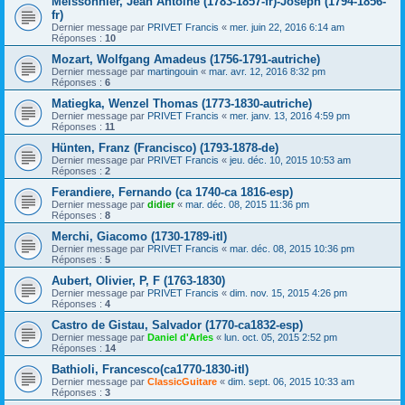
Meissonnier, Jean Antoine (1783-1857-fr)-Joseph (1794-1856-
fr)
Dernier message par
PRIVET Francis
«
mer. juin 22, 2016 6:14 am
Réponses :
10
Mozart, Wolfgang Amadeus (1756-1791-autriche)
Dernier message par
martingouin
«
mar. avr. 12, 2016 8:32 pm
Réponses :
6
Matiegka, Wenzel Thomas (1773-1830-autriche)
Dernier message par
PRIVET Francis
«
mer. janv. 13, 2016 4:59 pm
Réponses :
11
Hünten, Franz (Francisco) (1793-1878-de)
Dernier message par
PRIVET Francis
«
jeu. déc. 10, 2015 10:53 am
Réponses :
2
Ferandiere, Fernando (ca 1740-ca 1816-esp)
Dernier message par
didier
«
mar. déc. 08, 2015 11:36 pm
Réponses :
8
Merchi, Giacomo (1730-1789-itl)
Dernier message par
PRIVET Francis
«
mar. déc. 08, 2015 10:36 pm
Réponses :
5
Aubert, Olivier, P, F (1763-1830)
Dernier message par
PRIVET Francis
«
dim. nov. 15, 2015 4:26 pm
Réponses :
4
Castro de Gistau, Salvador (1770-ca1832-esp)
Dernier message par
Daniel d'Arles
«
lun. oct. 05, 2015 2:52 pm
Réponses :
14
Bathioli, Francesco(ca1770-1830-itl)
Dernier message par
ClassicGuitare
«
dim. sept. 06, 2015 10:33 am
Réponses :
3