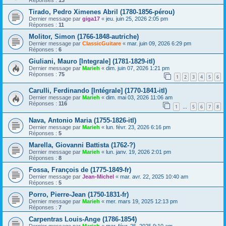
Tirado, Pedro Ximenes Abril (1780-1856-pérou)
Dernier message par
giga17
«
jeu. juin 25, 2026 2:05 pm
Réponses :
11
Molitor, Simon (1766-1848-autriche)
Dernier message par
ClassicGuitare
«
mar. juin 09, 2026 6:29 pm
Réponses :
6
Giuliani, Mauro [Integrale] (1781-1829-itl)
Dernier message par
Marieh
«
dim. juin 07, 2026 1:21 pm
Réponses :
75
1
2
3
4
5
6
Carulli, Ferdinando [Intégrale] (1770-1841-itl)
Dernier message par
Marieh
«
dim. mai 03, 2026 11:06 am
Réponses :
116
1
5
6
7
8
…
Nava, Antonio Maria (1755-1826-itl)
Dernier message par
Marieh
«
lun. févr. 23, 2026 6:16 pm
Réponses :
5
Marella, Giovanni Battista (1762-?)
Dernier message par
Marieh
«
lun. janv. 19, 2026 2:01 pm
Réponses :
8
Fossa, François de (1775-1849-fr)
Dernier message par
Jean-Michel
«
mar. avr. 22, 2025 10:40 am
Réponses :
5
Porro, Pierre-Jean (1750-1831-fr)
Dernier message par
Marieh
«
mer. mars 19, 2025 12:13 pm
Réponses :
7
Carpentras Louis-Ange (1786-1854)
Dernier message par
Marieh
«
mar. févr. 25, 2025 9:10 am