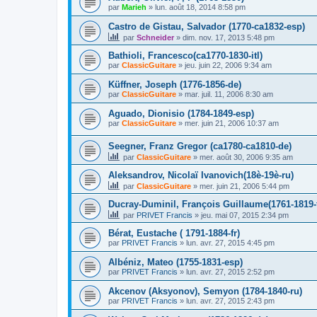
par
Marieh
»
lun. août 18, 2014 8:58 pm
Castro de Gistau, Salvador (1770-ca1832-esp)
par
Schneider
»
dim. nov. 17, 2013 5:48 pm
Bathioli, Francesco(ca1770-1830-itl)
par
ClassicGuitare
»
jeu. juin 22, 2006 9:34 am
Küffner, Joseph (1776-1856-de)
par
ClassicGuitare
»
mar. juil. 11, 2006 8:30 am
Aguado, Dionisio (1784-1849-esp)
par
ClassicGuitare
»
mer. juin 21, 2006 10:37 am
Seegner, Franz Gregor (ca1780-ca1810-de)
par
ClassicGuitare
»
mer. août 30, 2006 9:35 am
Aleksandrov, Nicolaï Ivanovich(18è-19è-ru)
par
ClassicGuitare
»
mer. juin 21, 2006 5:44 pm
Ducray-Duminil, François Guillaume(1761-1819-f
par
PRIVET Francis
»
jeu. mai 07, 2015 2:34 pm
Bérat, Eustache ( 1791-1884-fr)
par
PRIVET Francis
»
lun. avr. 27, 2015 4:45 pm
Albéniz, Mateo (1755-1831-esp)
par
PRIVET Francis
»
lun. avr. 27, 2015 2:52 pm
Akcenov (Aksyonov), Semyon (1784-1840-ru)
par
PRIVET Francis
»
lun. avr. 27, 2015 2:43 pm