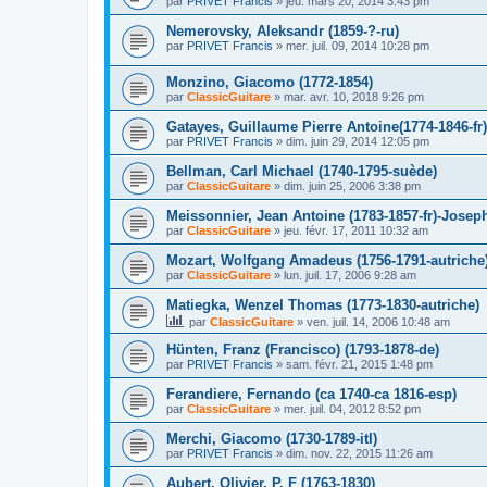
par
PRIVET Francis
»
jeu. mars 20, 2014 3:43 pm
Nemerovsky, Aleksandr (1859-?-ru)
par
PRIVET Francis
»
mer. juil. 09, 2014 10:28 pm
Monzino, Giacomo (1772-1854)
par
ClassicGuitare
»
mar. avr. 10, 2018 9:26 pm
Gatayes, Guillaume Pierre Antoine(1774-1846-fr)
par
PRIVET Francis
»
dim. juin 29, 2014 12:05 pm
Bellman, Carl Michael (1740-1795-suède)
par
ClassicGuitare
»
dim. juin 25, 2006 3:38 pm
Meissonnier, Jean Antoine (1783-1857-fr)-Joseph
par
ClassicGuitare
»
jeu. févr. 17, 2011 10:32 am
Mozart, Wolfgang Amadeus (1756-1791-autriche
par
ClassicGuitare
»
lun. juil. 17, 2006 9:28 am
Matiegka, Wenzel Thomas (1773-1830-autriche)
par
ClassicGuitare
»
ven. juil. 14, 2006 10:48 am
Hünten, Franz (Francisco) (1793-1878-de)
par
PRIVET Francis
»
sam. févr. 21, 2015 1:48 pm
Ferandiere, Fernando (ca 1740-ca 1816-esp)
par
ClassicGuitare
»
mer. juil. 04, 2012 8:52 pm
Merchi, Giacomo (1730-1789-itl)
par
PRIVET Francis
»
dim. nov. 22, 2015 11:26 am
Aubert, Olivier, P, F (1763-1830)