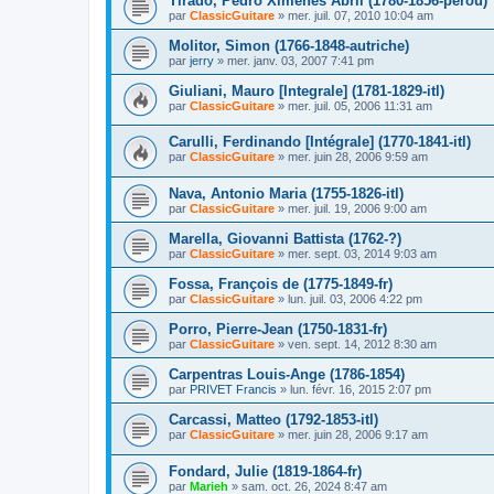
Tirado, Pedro Ximenes Abril (1780-1856-pérou)
par
ClassicGuitare
»
mer. juil. 07, 2010 10:04 am
Molitor, Simon (1766-1848-autriche)
par
jerry
»
mer. janv. 03, 2007 7:41 pm
Giuliani, Mauro [Integrale] (1781-1829-itl)
par
ClassicGuitare
»
mer. juil. 05, 2006 11:31 am
Carulli, Ferdinando [Intégrale] (1770-1841-itl)
par
ClassicGuitare
»
mer. juin 28, 2006 9:59 am
Nava, Antonio Maria (1755-1826-itl)
par
ClassicGuitare
»
mer. juil. 19, 2006 9:00 am
Marella, Giovanni Battista (1762-?)
par
ClassicGuitare
»
mer. sept. 03, 2014 9:03 am
Fossa, François de (1775-1849-fr)
par
ClassicGuitare
»
lun. juil. 03, 2006 4:22 pm
Porro, Pierre-Jean (1750-1831-fr)
par
ClassicGuitare
»
ven. sept. 14, 2012 8:30 am
Carpentras Louis-Ange (1786-1854)
par
PRIVET Francis
»
lun. févr. 16, 2015 2:07 pm
Carcassi, Matteo (1792-1853-itl)
par
ClassicGuitare
»
mer. juin 28, 2006 9:17 am
Fondard, Julie (1819-1864-fr)
par
Marieh
»
sam. oct. 26, 2024 8:47 am