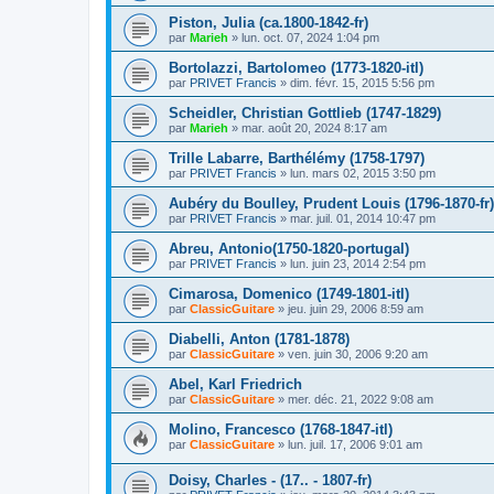
Piston, Julia (ca.1800-1842-fr)
par
Marieh
»
lun. oct. 07, 2024 1:04 pm
Bortolazzi, Bartolomeo (1773-1820-itl)
par
PRIVET Francis
»
dim. févr. 15, 2015 5:56 pm
Scheidler, Christian Gottlieb (1747-1829)
par
Marieh
»
mar. août 20, 2024 8:17 am
Trille Labarre, Barthélémy (1758-1797)
par
PRIVET Francis
»
lun. mars 02, 2015 3:50 pm
Aubéry du Boulley, Prudent Louis (1796-1870-fr)
par
PRIVET Francis
»
mar. juil. 01, 2014 10:47 pm
Abreu, Antonio(1750-1820-portugal)
par
PRIVET Francis
»
lun. juin 23, 2014 2:54 pm
Cimarosa, Domenico (1749-1801-itl)
par
ClassicGuitare
»
jeu. juin 29, 2006 8:59 am
Diabelli, Anton (1781-1878)
par
ClassicGuitare
»
ven. juin 30, 2006 9:20 am
Abel, Karl Friedrich
par
ClassicGuitare
»
mer. déc. 21, 2022 9:08 am
Molino, Francesco (1768-1847-itl)
par
ClassicGuitare
»
lun. juil. 17, 2006 9:01 am
Doisy, Charles - (17.. - 1807-fr)