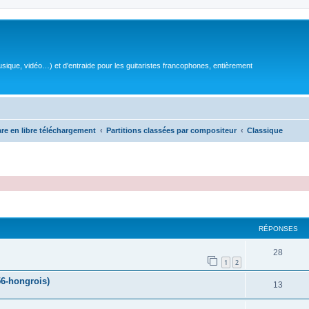
sique, vidéo…) et d'entraide pour les guitaristes francophones, entièrement
are en libre téléchargement
Partitions classées par compositeur
Classique
RÉPONSES
R
28
1
2
é
6-hongrois)
R
13
p
é
o