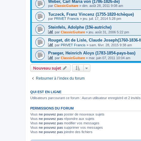
Weber, Carl Maria von (1786-1826-de)
par
ClassicGuitare
»
dim. août 28, 2011 9:08 am
Tuczeck, Franz Vincenz (1755-1820-tchèque)
par
PRIVET Francis
»
jeu. juil. 17, 2014 5:28 pm
Steinfels, Adolphe (19è-autriche)
par
ClassicGuitare
»
jeu. août 31, 2006 5:22 pm
Rouget, dit de Lisle, Claude Joseph(1760-1836-f
par
PRIVET Francis
»
sam. févr. 28, 2015 9:38 am
Praeger, Heinrich Aloys (1783-1854-pays-bas)
par
ClassicGuitare
»
mar. juin 07, 2011 10:04 am
Nouveau sujet
Retourner à l’index du forum
QUI EST EN LIGNE
Utilisateurs parcourant ce forum : Aucun utilisateur enregistré et 2 invités
PERMISSIONS DU FORUM
Vous
ne pouvez pas
poster de nouveaux sujets
Vous
ne pouvez pas
répondre aux sujets
Vous
ne pouvez pas
modifier vos messages
Vous
ne pouvez pas
supprimer vos messages
Vous
ne pouvez pas
joindre des fichiers