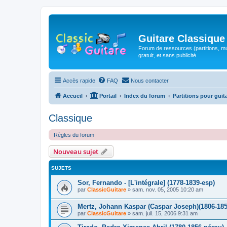
Guitare Classique
Forum de ressources (partitions, mu
gratuit, et sans publicité.
Accès rapide
FAQ
Nous contacter
Accueil
Portail
Index du forum
Partitions pour guit
Classique
Règles du forum
Nouveau sujet
SUJETS
Sor, Fernando - [L'intégrale] (1778-1839-esp)
par
ClassicGuitare
»
sam. nov. 05, 2005 10:20 am
Mertz, Johann Kaspar (Caspar Joseph)(1806-185
par
ClassicGuitare
»
sam. juil. 15, 2006 9:31 am