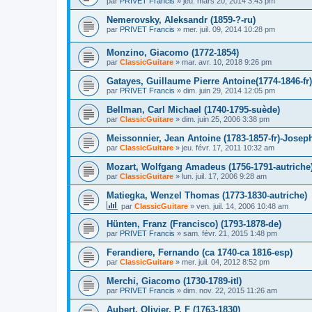
par
PRIVET Francis
»
jeu. mars 20, 2014 3:43 pm
Nemerovsky, Aleksandr (1859-?-ru)
par
PRIVET Francis
»
mer. juil. 09, 2014 10:28 pm
Monzino, Giacomo (1772-1854)
par
ClassicGuitare
»
mar. avr. 10, 2018 9:26 pm
Gatayes, Guillaume Pierre Antoine(1774-1846-fr)
par
PRIVET Francis
»
dim. juin 29, 2014 12:05 pm
Bellman, Carl Michael (1740-1795-suède)
par
ClassicGuitare
»
dim. juin 25, 2006 3:38 pm
Meissonnier, Jean Antoine (1783-1857-fr)-Joseph
par
ClassicGuitare
»
jeu. févr. 17, 2011 10:32 am
Mozart, Wolfgang Amadeus (1756-1791-autriche
par
ClassicGuitare
»
lun. juil. 17, 2006 9:28 am
Matiegka, Wenzel Thomas (1773-1830-autriche)
par
ClassicGuitare
»
ven. juil. 14, 2006 10:48 am
Hünten, Franz (Francisco) (1793-1878-de)
par
PRIVET Francis
»
sam. févr. 21, 2015 1:48 pm
Ferandiere, Fernando (ca 1740-ca 1816-esp)
par
ClassicGuitare
»
mer. juil. 04, 2012 8:52 pm
Merchi, Giacomo (1730-1789-itl)
par
PRIVET Francis
»
dim. nov. 22, 2015 11:26 am
Aubert, Olivier, P, F (1763-1830)