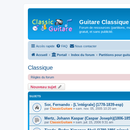
Guitare Classique
Forum de ressources (partitions, mu
gratuit, et sans publicité.
Accès rapide
FAQ
Nous contacter
Accueil
Portail
Index du forum
Partitions pour guit
Classique
Règles du forum
Nouveau sujet
SUJETS
Sor, Fernando - [L'intégrale] (1778-1839-esp)
par
ClassicGuitare
»
sam. nov. 05, 2005 10:20 am
Mertz, Johann Kaspar (Caspar Joseph)(1806-185
par
ClassicGuitare
»
sam. juil. 15, 2006 9:31 am