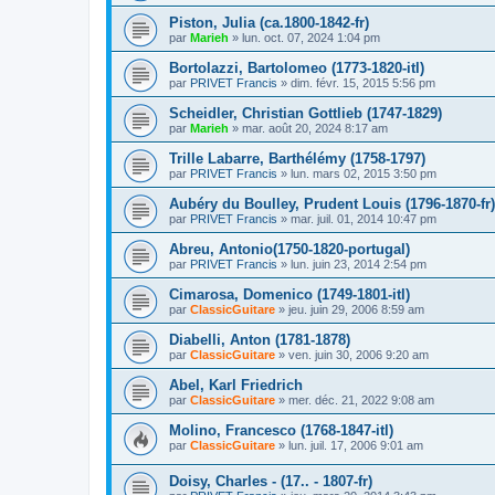
Piston, Julia (ca.1800-1842-fr)
par
Marieh
»
lun. oct. 07, 2024 1:04 pm
Bortolazzi, Bartolomeo (1773-1820-itl)
par
PRIVET Francis
»
dim. févr. 15, 2015 5:56 pm
Scheidler, Christian Gottlieb (1747-1829)
par
Marieh
»
mar. août 20, 2024 8:17 am
Trille Labarre, Barthélémy (1758-1797)
par
PRIVET Francis
»
lun. mars 02, 2015 3:50 pm
Aubéry du Boulley, Prudent Louis (1796-1870-fr)
par
PRIVET Francis
»
mar. juil. 01, 2014 10:47 pm
Abreu, Antonio(1750-1820-portugal)
par
PRIVET Francis
»
lun. juin 23, 2014 2:54 pm
Cimarosa, Domenico (1749-1801-itl)
par
ClassicGuitare
»
jeu. juin 29, 2006 8:59 am
Diabelli, Anton (1781-1878)
par
ClassicGuitare
»
ven. juin 30, 2006 9:20 am
Abel, Karl Friedrich
par
ClassicGuitare
»
mer. déc. 21, 2022 9:08 am
Molino, Francesco (1768-1847-itl)
par
ClassicGuitare
»
lun. juil. 17, 2006 9:01 am
Doisy, Charles - (17.. - 1807-fr)