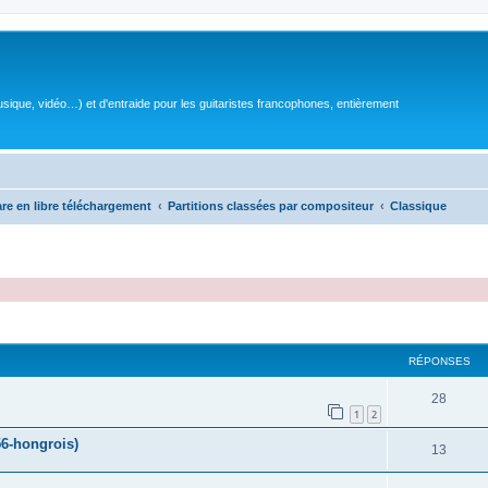
sique, vidéo…) et d'entraide pour les guitaristes francophones, entièrement
are en libre téléchargement
Partitions classées par compositeur
Classique
RÉPONSES
R
28
1
2
é
6-hongrois)
R
13
p
é
o