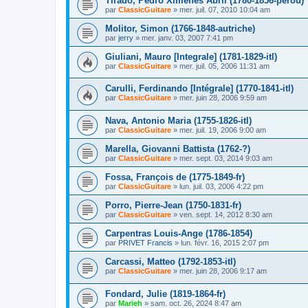
Tirado, Pedro Ximenes Abril (1780-1856-pérou)
par
ClassicGuitare
»
mer. juil. 07, 2010 10:04 am
Molitor, Simon (1766-1848-autriche)
par
jerry
»
mer. janv. 03, 2007 7:41 pm
Giuliani, Mauro [Integrale] (1781-1829-itl)
par
ClassicGuitare
»
mer. juil. 05, 2006 11:31 am
Carulli, Ferdinando [Intégrale] (1770-1841-itl)
par
ClassicGuitare
»
mer. juin 28, 2006 9:59 am
Nava, Antonio Maria (1755-1826-itl)
par
ClassicGuitare
»
mer. juil. 19, 2006 9:00 am
Marella, Giovanni Battista (1762-?)
par
ClassicGuitare
»
mer. sept. 03, 2014 9:03 am
Fossa, François de (1775-1849-fr)
par
ClassicGuitare
»
lun. juil. 03, 2006 4:22 pm
Porro, Pierre-Jean (1750-1831-fr)
par
ClassicGuitare
»
ven. sept. 14, 2012 8:30 am
Carpentras Louis-Ange (1786-1854)
par
PRIVET Francis
»
lun. févr. 16, 2015 2:07 pm
Carcassi, Matteo (1792-1853-itl)
par
ClassicGuitare
»
mer. juin 28, 2006 9:17 am
Fondard, Julie (1819-1864-fr)
par
Marieh
»
sam. oct. 26, 2024 8:47 am