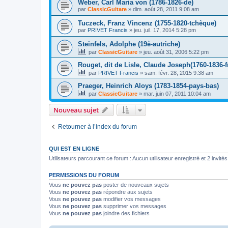
Weber, Carl Maria von (1786-1826-de)
par
ClassicGuitare
»
dim. août 28, 2011 9:08 am
Tuczeck, Franz Vincenz (1755-1820-tchèque)
par
PRIVET Francis
»
jeu. juil. 17, 2014 5:28 pm
Steinfels, Adolphe (19è-autriche)
par
ClassicGuitare
»
jeu. août 31, 2006 5:22 pm
Rouget, dit de Lisle, Claude Joseph(1760-1836-f
par
PRIVET Francis
»
sam. févr. 28, 2015 9:38 am
Praeger, Heinrich Aloys (1783-1854-pays-bas)
par
ClassicGuitare
»
mar. juin 07, 2011 10:04 am
Nouveau sujet
Retourner à l’index du forum
QUI EST EN LIGNE
Utilisateurs parcourant ce forum : Aucun utilisateur enregistré et 2 invités
PERMISSIONS DU FORUM
Vous
ne pouvez pas
poster de nouveaux sujets
Vous
ne pouvez pas
répondre aux sujets
Vous
ne pouvez pas
modifier vos messages
Vous
ne pouvez pas
supprimer vos messages
Vous
ne pouvez pas
joindre des fichiers