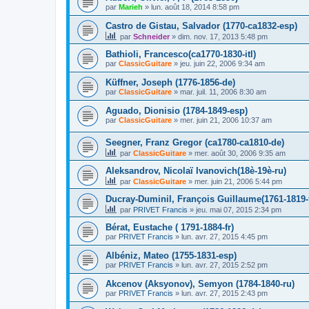
par
Marieh
»
lun. août 18, 2014 8:58 pm
Castro de Gistau, Salvador (1770-ca1832-esp)
par
Schneider
»
dim. nov. 17, 2013 5:48 pm
Bathioli, Francesco(ca1770-1830-itl)
par
ClassicGuitare
»
jeu. juin 22, 2006 9:34 am
Küffner, Joseph (1776-1856-de)
par
ClassicGuitare
»
mar. juil. 11, 2006 8:30 am
Aguado, Dionisio (1784-1849-esp)
par
ClassicGuitare
»
mer. juin 21, 2006 10:37 am
Seegner, Franz Gregor (ca1780-ca1810-de)
par
ClassicGuitare
»
mer. août 30, 2006 9:35 am
Aleksandrov, Nicolaï Ivanovich(18è-19è-ru)
par
ClassicGuitare
»
mer. juin 21, 2006 5:44 pm
Ducray-Duminil, François Guillaume(1761-1819-f
par
PRIVET Francis
»
jeu. mai 07, 2015 2:34 pm
Bérat, Eustache ( 1791-1884-fr)
par
PRIVET Francis
»
lun. avr. 27, 2015 4:45 pm
Albéniz, Mateo (1755-1831-esp)
par
PRIVET Francis
»
lun. avr. 27, 2015 2:52 pm
Akcenov (Aksyonov), Semyon (1784-1840-ru)
par
PRIVET Francis
»
lun. avr. 27, 2015 2:43 pm