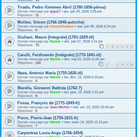
Tirado, Pedro Ximenes Abril (1780-1856-pérou)
Dernier message par
giga17
«
jeu. juin 25, 2026 2:05 pm
Réponses :
11
Molitor, Simon (1766-1848-autriche)
Dernier message par
ClassicGuitare
«
mar. juin 09, 2026 6:29 pm
Réponses :
6
Giuliani, Mauro [Integrale] (1781-1829-itl)
Dernier message par
Marieh
«
dim. juin 07, 2026 1:21 pm
Réponses :
75
1
2
3
4
5
6
Carulli, Ferdinando [Intégrale] (1770-1841-itl)
Dernier message par
Marieh
«
dim. mai 03, 2026 11:06 am
Réponses :
116
1
5
6
7
8
…
Nava, Antonio Maria (1755-1826-itl)
Dernier message par
Marieh
«
lun. févr. 23, 2026 6:16 pm
Réponses :
5
Marella, Giovanni Battista (1762-?)
Dernier message par
Marieh
«
lun. janv. 19, 2026 2:01 pm
Réponses :
8
Fossa, François de (1775-1849-fr)
Dernier message par
Jean-Michel
«
mar. avr. 22, 2025 10:40 am
Réponses :
5
Porro, Pierre-Jean (1750-1831-fr)
Dernier message par
Marieh
«
mer. mars 19, 2025 12:13 pm
Réponses :
7
Carpentras Louis-Ange (1786-1854)
Dernier message par
Marieh
«
mar. févr. 25, 2025 9:10 am