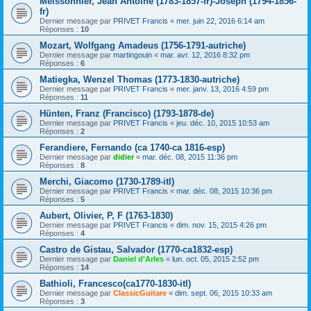
Meissonnier, Jean Antoine (1783-1857-fr)-Joseph (1794-1856-
fr)
Dernier message par
PRIVET Francis
«
mer. juin 22, 2016 6:14 am
Réponses :
10
Mozart, Wolfgang Amadeus (1756-1791-autriche)
Dernier message par
martingouin
«
mar. avr. 12, 2016 8:32 pm
Réponses :
6
Matiegka, Wenzel Thomas (1773-1830-autriche)
Dernier message par
PRIVET Francis
«
mer. janv. 13, 2016 4:59 pm
Réponses :
11
Hünten, Franz (Francisco) (1793-1878-de)
Dernier message par
PRIVET Francis
«
jeu. déc. 10, 2015 10:53 am
Réponses :
2
Ferandiere, Fernando (ca 1740-ca 1816-esp)
Dernier message par
didier
«
mar. déc. 08, 2015 11:36 pm
Réponses :
8
Merchi, Giacomo (1730-1789-itl)
Dernier message par
PRIVET Francis
«
mar. déc. 08, 2015 10:36 pm
Réponses :
5
Aubert, Olivier, P, F (1763-1830)
Dernier message par
PRIVET Francis
«
dim. nov. 15, 2015 4:26 pm
Réponses :
4
Castro de Gistau, Salvador (1770-ca1832-esp)
Dernier message par
Daniel d'Arles
«
lun. oct. 05, 2015 2:52 pm
Réponses :
14
Bathioli, Francesco(ca1770-1830-itl)
Dernier message par
ClassicGuitare
«
dim. sept. 06, 2015 10:33 am
Réponses :
3