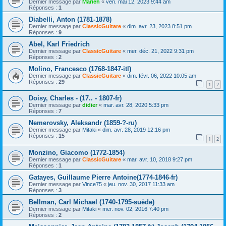
Dernier message par
Marieh
«
ven. mai 12, 2023 9:44 am
Réponses :
1
Diabelli, Anton (1781-1878)
Dernier message par
ClassicGuitare
«
dim. avr. 23, 2023 8:51 pm
Réponses :
9
Abel, Karl Friedrich
Dernier message par
ClassicGuitare
«
mer. déc. 21, 2022 9:31 pm
Réponses :
2
Molino, Francesco (1768-1847-itl)
Dernier message par
ClassicGuitare
«
dim. févr. 06, 2022 10:05 am
Réponses :
29
1
2
Doisy, Charles - (17.. - 1807-fr)
Dernier message par
didier
«
mar. avr. 28, 2020 5:33 pm
Réponses :
7
Nemerovsky, Aleksandr (1859-?-ru)
Dernier message par
Mitaki
«
dim. avr. 28, 2019 12:16 pm
Réponses :
15
1
2
Monzino, Giacomo (1772-1854)
Dernier message par
ClassicGuitare
«
mar. avr. 10, 2018 9:27 pm
Réponses :
1
Gatayes, Guillaume Pierre Antoine(1774-1846-fr)
Dernier message par
Vince75
«
jeu. nov. 30, 2017 11:33 am
Réponses :
3
Bellman, Carl Michael (1740-1795-suède)
Dernier message par
Mitaki
«
mer. nov. 02, 2016 7:40 pm
Réponses :
2