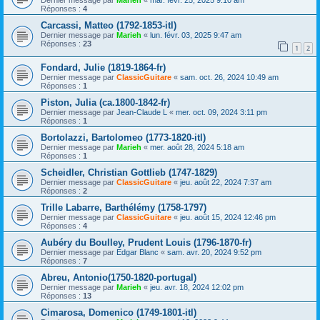
Réponses :
4
Carcassi, Matteo (1792-1853-itl)
Dernier message par
Marieh
«
lun. févr. 03, 2025 9:47 am
Réponses :
23
1
2
Fondard, Julie (1819-1864-fr)
Dernier message par
ClassicGuitare
«
sam. oct. 26, 2024 10:49 am
Réponses :
1
Piston, Julia (ca.1800-1842-fr)
Dernier message par
Jean-Claude L
«
mer. oct. 09, 2024 3:11 pm
Réponses :
1
Bortolazzi, Bartolomeo (1773-1820-itl)
Dernier message par
Marieh
«
mer. août 28, 2024 5:18 am
Réponses :
1
Scheidler, Christian Gottlieb (1747-1829)
Dernier message par
ClassicGuitare
«
jeu. août 22, 2024 7:37 am
Réponses :
2
Trille Labarre, Barthélémy (1758-1797)
Dernier message par
ClassicGuitare
«
jeu. août 15, 2024 12:46 pm
Réponses :
4
Aubéry du Boulley, Prudent Louis (1796-1870-fr)
Dernier message par
Edgar Blanc
«
sam. avr. 20, 2024 9:52 pm
Réponses :
7
Abreu, Antonio(1750-1820-portugal)
Dernier message par
Marieh
«
jeu. avr. 18, 2024 12:02 pm
Réponses :
13
Cimarosa, Domenico (1749-1801-itl)