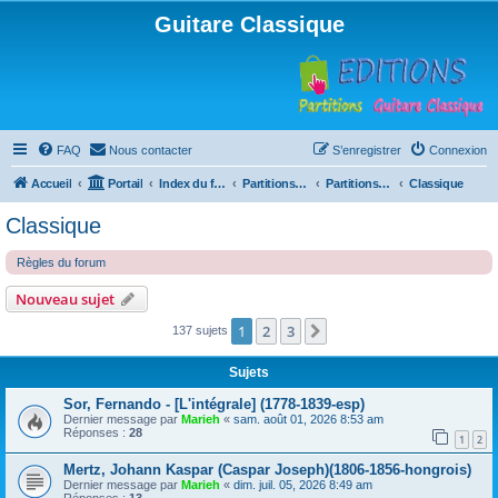
Guitare Classique
FAQ
Nous contacter
S’enregistrer
Connexion
Accueil
Portail
Index du forum
Partitions pour guitare en libre téléchargement
Partitions classées par compositeur
Classique
Classique
Règles du forum
Nouveau sujet
1
2
3
Suivante
137 sujets
Sujets
Sor, Fernando - [L'intégrale] (1778-1839-esp)
Dernier message par
Marieh
«
sam. août 01, 2026 8:53 am
Réponses :
28
1
2
Mertz, Johann Kaspar (Caspar Joseph)(1806-1856-hongrois)
Dernier message par
Marieh
«
dim. juil. 05, 2026 8:49 am
Réponses :
13