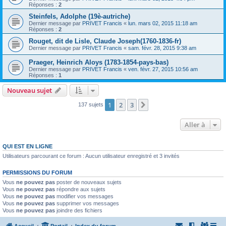
Réponses :
2
Steinfels, Adolphe (19è-autriche)
Dernier message par
PRIVET Francis
«
lun. mars 02, 2015 11:18 am
Réponses :
2
Rouget, dit de Lisle, Claude Joseph(1760-1836-fr)
Dernier message par
PRIVET Francis
«
sam. févr. 28, 2015 9:38 am
Praeger, Heinrich Aloys (1783-1854-pays-bas)
Dernier message par
PRIVET Francis
«
ven. févr. 27, 2015 10:56 am
Réponses :
1
Nouveau sujet
1
2
3
Suivante
137 sujets
Aller à
QUI EST EN LIGNE
Utilisateurs parcourant ce forum : Aucun utilisateur enregistré et 3 invités
PERMISSIONS DU FORUM
Vous
ne pouvez pas
poster de nouveaux sujets
Vous
ne pouvez pas
répondre aux sujets
Vous
ne pouvez pas
modifier vos messages
Vous
ne pouvez pas
supprimer vos messages
Vous
ne pouvez pas
joindre des fichiers
Accueil
Portail
Index du forum