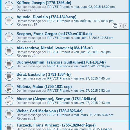
Küffner, Joseph (1776-1856-de)
Dernier message par
PRIVET Francis
«
mer. sept. 02, 2015 12:29 pm
Réponses :
8
Aguado, Dionisio (1784-1849-esp)
Dernier message par
PRIVET Francis
«
dim. août 16, 2015 10:04 pm
Réponses :
17
1
2
Seegner, Franz Gregor (ca1780-ca1810-de)
Dernier message par
PRIVET Francis
«
sam. juin 13, 2015 12:33 pm
Réponses :
2
Aleksandrov, Nicolaï Ivanovich(18è-19è-ru)
Dernier message par
PRIVET Francis
«
ven. juin 12, 2015 1:48 pm
Réponses :
4
Ducray-Duminil, François Guillaume(1761-1819-fr)
Dernier message par
PRIVET Francis
«
jeu. mai 07, 2015 2:34 pm
Bérat, Eustache ( 1791-1884-fr)
Dernier message par
PRIVET Francis
«
lun. avr. 27, 2015 4:45 pm
Albéniz, Mateo (1755-1831-esp)
Dernier message par
PRIVET Francis
«
lun. avr. 27, 2015 2:52 pm
Akcenov (Aksyonov), Semyon (1784-1840-ru)
Dernier message par
PRIVET Francis
«
lun. avr. 27, 2015 2:43 pm
Weber, Carl Maria von (1786-1826-de)
Dernier message par
PRIVET Francis
«
mar. mars 03, 2015 8:46 am
Réponses :
1
Tuczeck, Franz Vincenz (1755-1820-tchèque)
Dernier message par
PRIVET Francis
«
lun. mars 02, 2015 4:04 pm