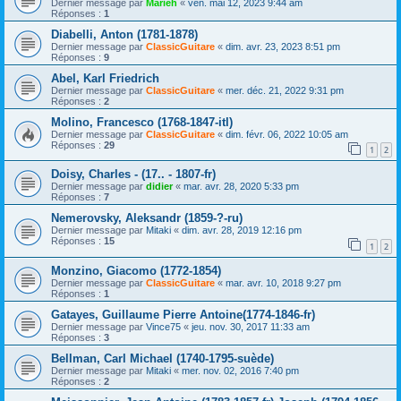
Dernier message par
Marieh
«
ven. mai 12, 2023 9:44 am
Réponses :
1
Diabelli, Anton (1781-1878)
Dernier message par
ClassicGuitare
«
dim. avr. 23, 2023 8:51 pm
Réponses :
9
Abel, Karl Friedrich
Dernier message par
ClassicGuitare
«
mer. déc. 21, 2022 9:31 pm
Réponses :
2
Molino, Francesco (1768-1847-itl)
Dernier message par
ClassicGuitare
«
dim. févr. 06, 2022 10:05 am
Réponses :
29
1
2
Doisy, Charles - (17.. - 1807-fr)
Dernier message par
didier
«
mar. avr. 28, 2020 5:33 pm
Réponses :
7
Nemerovsky, Aleksandr (1859-?-ru)
Dernier message par
Mitaki
«
dim. avr. 28, 2019 12:16 pm
Réponses :
15
1
2
Monzino, Giacomo (1772-1854)
Dernier message par
ClassicGuitare
«
mar. avr. 10, 2018 9:27 pm
Réponses :
1
Gatayes, Guillaume Pierre Antoine(1774-1846-fr)
Dernier message par
Vince75
«
jeu. nov. 30, 2017 11:33 am
Réponses :
3
Bellman, Carl Michael (1740-1795-suède)
Dernier message par
Mitaki
«
mer. nov. 02, 2016 7:40 pm
Réponses :
2