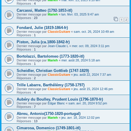
Réponses :
4
Carcassi, Matteo (1792-1853-itl)
Dernier message par
Marieh
«
lun. févr. 03, 2025 9:47 am
Réponses :
23
1
2
Fondard, Julie (1819-1864-fr)
Dernier message par
ClassicGuitare
«
sam. oct. 26, 2024 10:49 am
Réponses :
1
Piston, Julia (ca.1800-1842-fr)
Dernier message par
Jean-Claude L
«
mer. oct. 09, 2024 3:11 pm
Réponses :
1
Bortolazzi, Bartolomeo (1773-1820-itl)
Dernier message par
Marieh
«
mer. août 28, 2024 5:18 am
Réponses :
1
Scheidler, Christian Gottlieb (1747-1829)
Dernier message par
ClassicGuitare
«
jeu. août 22, 2024 7:37 am
Réponses :
2
Trille Labarre, Barthélémy (1758-1797)
Dernier message par
ClassicGuitare
«
jeu. août 15, 2024 12:46 pm
Réponses :
4
Aubéry du Boulley, Prudent Louis (1796-1870-fr)
Dernier message par
Edgar Blanc
«
sam. avr. 20, 2024 9:52 pm
Réponses :
7
Abreu, Antonio(1750-1820-portugal)
Dernier message par
Marieh
«
jeu. avr. 18, 2024 12:02 pm
Réponses :
13
Cimarosa, Domenico (1749-1801-itl)