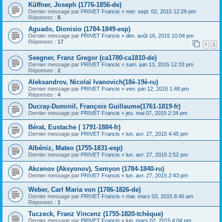
Küffner, Joseph (1776-1856-de)
Dernier message par
PRIVET Francis
«
mer. sept. 02, 2015 12:29 pm
Réponses :
8
Aguado, Dionisio (1784-1849-esp)
Dernier message par
PRIVET Francis
«
dim. août 16, 2015 10:04 pm
Réponses :
17
1
2
Seegner, Franz Gregor (ca1780-ca1810-de)
Dernier message par
PRIVET Francis
«
sam. juin 13, 2015 12:33 pm
Réponses :
2
Aleksandrov, Nicolaï Ivanovich(18è-19è-ru)
Dernier message par
PRIVET Francis
«
ven. juin 12, 2015 1:48 pm
Réponses :
4
Ducray-Duminil, François Guillaume(1761-1819-fr)
Dernier message par
PRIVET Francis
«
jeu. mai 07, 2015 2:34 pm
Bérat, Eustache ( 1791-1884-fr)
Dernier message par
PRIVET Francis
«
lun. avr. 27, 2015 4:45 pm
Albéniz, Mateo (1755-1831-esp)
Dernier message par
PRIVET Francis
«
lun. avr. 27, 2015 2:52 pm
Akcenov (Aksyonov), Semyon (1784-1840-ru)
Dernier message par
PRIVET Francis
«
lun. avr. 27, 2015 2:43 pm
Weber, Carl Maria von (1786-1826-de)
Dernier message par
PRIVET Francis
«
mar. mars 03, 2015 8:46 am
Réponses :
1
Tuczeck, Franz Vincenz (1755-1820-tchèque)
Dernier message par
PRIVET Francis
«
lun. mars 02, 2015 4:04 pm