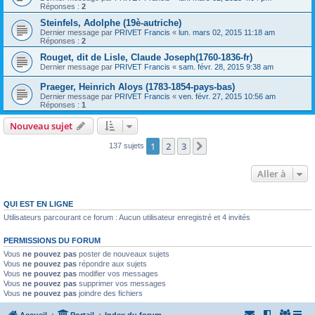
Réponses :
2
Steinfels, Adolphe (19è-autriche)
Dernier message par
PRIVET Francis
«
lun. mars 02, 2015 11:18 am
Réponses :
2
Rouget, dit de Lisle, Claude Joseph(1760-1836-fr)
Dernier message par
PRIVET Francis
«
sam. févr. 28, 2015 9:38 am
Praeger, Heinrich Aloys (1783-1854-pays-bas)
Dernier message par
PRIVET Francis
«
ven. févr. 27, 2015 10:56 am
Réponses :
1
Nouveau sujet
1
2
3
Suivante
137 sujets
Aller à
QUI EST EN LIGNE
Utilisateurs parcourant ce forum : Aucun utilisateur enregistré et 4 invités
PERMISSIONS DU FORUM
Vous
ne pouvez pas
poster de nouveaux sujets
Vous
ne pouvez pas
répondre aux sujets
Vous
ne pouvez pas
modifier vos messages
Vous
ne pouvez pas
supprimer vos messages
Vous
ne pouvez pas
joindre des fichiers
Accueil
Portail
Index du forum