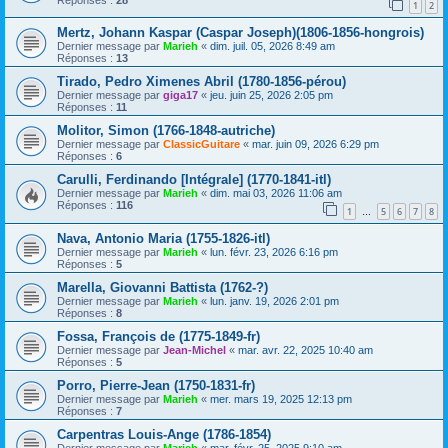
1
2
Mertz, Johann Kaspar (Caspar Joseph)(1806-1856-hongrois)
Dernier message par
Marieh
«
dim. juil. 05, 2026 8:49 am
Réponses :
13
Tirado, Pedro Ximenes Abril (1780-1856-pérou)
Dernier message par
giga17
«
jeu. juin 25, 2026 2:05 pm
Réponses :
11
Molitor, Simon (1766-1848-autriche)
Dernier message par
ClassicGuitare
«
mar. juin 09, 2026 6:29 pm
Réponses :
6
Carulli, Ferdinando [Intégrale] (1770-1841-itl)
Dernier message par
Marieh
«
dim. mai 03, 2026 11:06 am
Réponses :
116
1
5
6
7
8
…
Nava, Antonio Maria (1755-1826-itl)
Dernier message par
Marieh
«
lun. févr. 23, 2026 6:16 pm
Réponses :
5
Marella, Giovanni Battista (1762-?)
Dernier message par
Marieh
«
lun. janv. 19, 2026 2:01 pm
Réponses :
8
Fossa, François de (1775-1849-fr)
Dernier message par
Jean-Michel
«
mar. avr. 22, 2025 10:40 am
Réponses :
5
Porro, Pierre-Jean (1750-1831-fr)
Dernier message par
Marieh
«
mer. mars 19, 2025 12:13 pm
Réponses :
7
Carpentras Louis-Ange (1786-1854)
Dernier message par
Marieh
«
mar. févr. 25, 2025 9:10 am