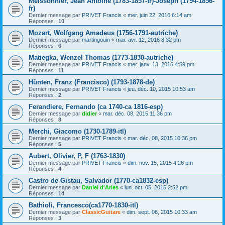
Meissonnier, Jean Antoine (1783-1857-fr)-Joseph (1794-1856-
fr)
Dernier message par
PRIVET Francis
«
mer. juin 22, 2016 6:14 am
Réponses :
10
Mozart, Wolfgang Amadeus (1756-1791-autriche)
Dernier message par
martingouin
«
mar. avr. 12, 2016 8:32 pm
Réponses :
6
Matiegka, Wenzel Thomas (1773-1830-autriche)
Dernier message par
PRIVET Francis
«
mer. janv. 13, 2016 4:59 pm
Réponses :
11
Hünten, Franz (Francisco) (1793-1878-de)
Dernier message par
PRIVET Francis
«
jeu. déc. 10, 2015 10:53 am
Réponses :
2
Ferandiere, Fernando (ca 1740-ca 1816-esp)
Dernier message par
didier
«
mar. déc. 08, 2015 11:36 pm
Réponses :
8
Merchi, Giacomo (1730-1789-itl)
Dernier message par
PRIVET Francis
«
mar. déc. 08, 2015 10:36 pm
Réponses :
5
Aubert, Olivier, P, F (1763-1830)
Dernier message par
PRIVET Francis
«
dim. nov. 15, 2015 4:26 pm
Réponses :
4
Castro de Gistau, Salvador (1770-ca1832-esp)
Dernier message par
Daniel d'Arles
«
lun. oct. 05, 2015 2:52 pm
Réponses :
14
Bathioli, Francesco(ca1770-1830-itl)
Dernier message par
ClassicGuitare
«
dim. sept. 06, 2015 10:33 am
Réponses :
3