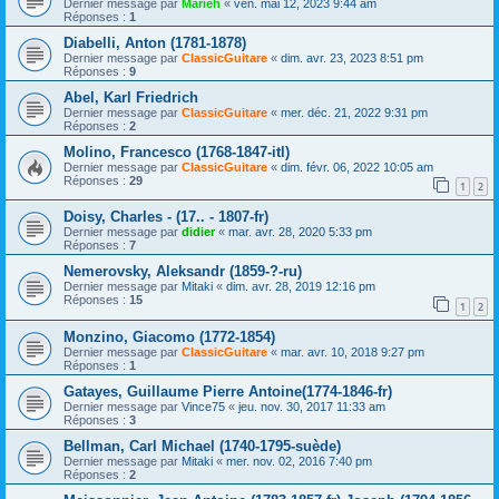
Dernier message par
Marieh
«
ven. mai 12, 2023 9:44 am
Réponses :
1
Diabelli, Anton (1781-1878)
Dernier message par
ClassicGuitare
«
dim. avr. 23, 2023 8:51 pm
Réponses :
9
Abel, Karl Friedrich
Dernier message par
ClassicGuitare
«
mer. déc. 21, 2022 9:31 pm
Réponses :
2
Molino, Francesco (1768-1847-itl)
Dernier message par
ClassicGuitare
«
dim. févr. 06, 2022 10:05 am
Réponses :
29
1
2
Doisy, Charles - (17.. - 1807-fr)
Dernier message par
didier
«
mar. avr. 28, 2020 5:33 pm
Réponses :
7
Nemerovsky, Aleksandr (1859-?-ru)
Dernier message par
Mitaki
«
dim. avr. 28, 2019 12:16 pm
Réponses :
15
1
2
Monzino, Giacomo (1772-1854)
Dernier message par
ClassicGuitare
«
mar. avr. 10, 2018 9:27 pm
Réponses :
1
Gatayes, Guillaume Pierre Antoine(1774-1846-fr)
Dernier message par
Vince75
«
jeu. nov. 30, 2017 11:33 am
Réponses :
3
Bellman, Carl Michael (1740-1795-suède)
Dernier message par
Mitaki
«
mer. nov. 02, 2016 7:40 pm
Réponses :
2