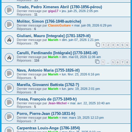
Tirado, Pedro Ximenes Abril (1780-1856-pérou)
Dernier message par
giga17
«
jeu. juin 25, 2026 2:05 pm
Réponses :
11
Molitor, Simon (1766-1848-autriche)
Dernier message par
ClassicGuitare
«
mar. juin 09, 2026 6:29 pm
Réponses :
6
Giuliani, Mauro [Integrale] (1781-1829-itl)
Dernier message par
Marieh
«
dim. juin 07, 2026 1:21 pm
Réponses :
75
1
2
3
4
5
6
Carulli, Ferdinando [Intégrale] (1770-1841-itl)
Dernier message par
Marieh
«
dim. mai 03, 2026 11:06 am
Réponses :
116
1
5
6
7
8
…
Nava, Antonio Maria (1755-1826-itl)
Dernier message par
Marieh
«
lun. févr. 23, 2026 6:16 pm
Réponses :
5
Marella, Giovanni Battista (1762-?)
Dernier message par
Marieh
«
lun. janv. 19, 2026 2:01 pm
Réponses :
8
Fossa, François de (1775-1849-fr)
Dernier message par
Jean-Michel
«
mar. avr. 22, 2025 10:40 am
Réponses :
5
Porro, Pierre-Jean (1750-1831-fr)
Dernier message par
Marieh
«
mer. mars 19, 2025 12:13 pm
Réponses :
7
Carpentras Louis-Ange (1786-1854)
Dernier message par
Marieh
«
mar. févr. 25, 2025 9:10 am