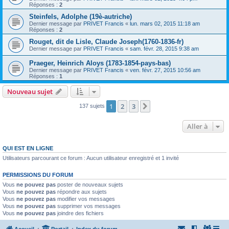
Réponses :
2
Steinfels, Adolphe (19è-autriche)
Dernier message par
PRIVET Francis
«
lun. mars 02, 2015 11:18 am
Réponses :
2
Rouget, dit de Lisle, Claude Joseph(1760-1836-fr)
Dernier message par
PRIVET Francis
«
sam. févr. 28, 2015 9:38 am
Praeger, Heinrich Aloys (1783-1854-pays-bas)
Dernier message par
PRIVET Francis
«
ven. févr. 27, 2015 10:56 am
Réponses :
1
Nouveau sujet
1
2
3
Suivante
137 sujets
Aller à
QUI EST EN LIGNE
Utilisateurs parcourant ce forum : Aucun utilisateur enregistré et 1 invité
PERMISSIONS DU FORUM
Vous
ne pouvez pas
poster de nouveaux sujets
Vous
ne pouvez pas
répondre aux sujets
Vous
ne pouvez pas
modifier vos messages
Vous
ne pouvez pas
supprimer vos messages
Vous
ne pouvez pas
joindre des fichiers
Accueil
Portail
Index du forum