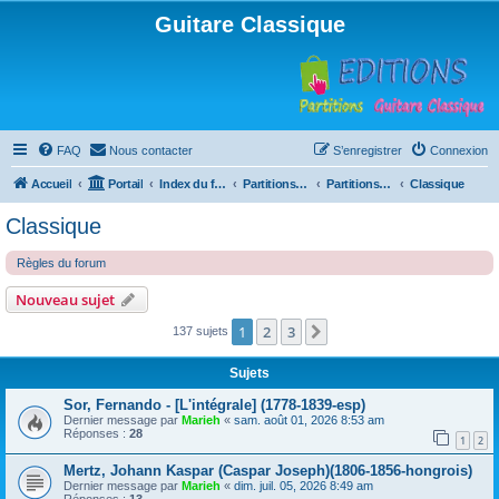
Guitare Classique
FAQ
Nous contacter
S’enregistrer
Connexion
Accueil
Portail
Index du forum
Partitions pour guitare en libre téléchargement
Partitions classées par compositeur
Classique
Classique
Règles du forum
Nouveau sujet
1
2
3
Suivante
137 sujets
Sujets
Sor, Fernando - [L'intégrale] (1778-1839-esp)
Dernier message par
Marieh
«
sam. août 01, 2026 8:53 am
Réponses :
28
1
2
Mertz, Johann Kaspar (Caspar Joseph)(1806-1856-hongrois)
Dernier message par
Marieh
«
dim. juil. 05, 2026 8:49 am
Réponses :
13