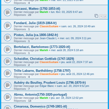
Réponses :
4
Carcassi, Matteo (1792-1853-itl)
Dernier message par
Marieh
«
lun. févr. 03, 2025 9:47 am
Réponses :
23
1
2
Fondard, Julie (1819-1864-fr)
Dernier message par
ClassicGuitare
«
sam. oct. 26, 2024 10:49 am
Réponses :
1
Piston, Julia (ca.1800-1842-fr)
Dernier message par
Jean-Claude L
«
mer. oct. 09, 2024 3:11 pm
Réponses :
1
Bortolazzi, Bartolomeo (1773-1820-itl)
Dernier message par
Marieh
«
mer. août 28, 2024 5:18 am
Réponses :
1
Scheidler, Christian Gottlieb (1747-1829)
Dernier message par
ClassicGuitare
«
jeu. août 22, 2024 7:37 am
Réponses :
2
Trille Labarre, Barthélémy (1758-1797)
Dernier message par
ClassicGuitare
«
jeu. août 15, 2024 12:46 pm
Réponses :
4
Aubéry du Boulley, Prudent Louis (1796-1870-fr)
Dernier message par
Edgar Blanc
«
sam. avr. 20, 2024 9:52 pm
Réponses :
7
Abreu, Antonio(1750-1820-portugal)
Dernier message par
Marieh
«
jeu. avr. 18, 2024 12:02 pm
Réponses :
13
Cimarosa, Domenico (1749-1801-itl)