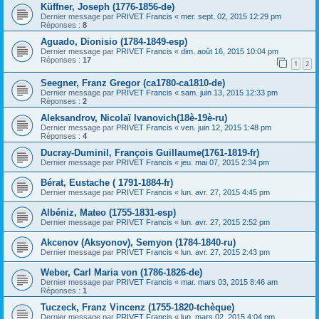
Küffner, Joseph (1776-1856-de)
Dernier message par
PRIVET Francis
«
mer. sept. 02, 2015 12:29 pm
Réponses :
8
Aguado, Dionisio (1784-1849-esp)
Dernier message par
PRIVET Francis
«
dim. août 16, 2015 10:04 pm
Réponses :
17
1
2
Seegner, Franz Gregor (ca1780-ca1810-de)
Dernier message par
PRIVET Francis
«
sam. juin 13, 2015 12:33 pm
Réponses :
2
Aleksandrov, Nicolaï Ivanovich(18è-19è-ru)
Dernier message par
PRIVET Francis
«
ven. juin 12, 2015 1:48 pm
Réponses :
4
Ducray-Duminil, François Guillaume(1761-1819-fr)
Dernier message par
PRIVET Francis
«
jeu. mai 07, 2015 2:34 pm
Bérat, Eustache ( 1791-1884-fr)
Dernier message par
PRIVET Francis
«
lun. avr. 27, 2015 4:45 pm
Albéniz, Mateo (1755-1831-esp)
Dernier message par
PRIVET Francis
«
lun. avr. 27, 2015 2:52 pm
Akcenov (Aksyonov), Semyon (1784-1840-ru)
Dernier message par
PRIVET Francis
«
lun. avr. 27, 2015 2:43 pm
Weber, Carl Maria von (1786-1826-de)
Dernier message par
PRIVET Francis
«
mar. mars 03, 2015 8:46 am
Réponses :
1
Tuczeck, Franz Vincenz (1755-1820-tchèque)
Dernier message par
PRIVET Francis
«
lun. mars 02, 2015 4:04 pm