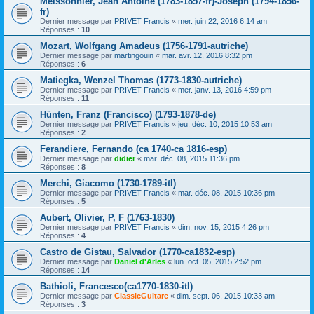
Meissonnier, Jean Antoine (1783-1857-fr)-Joseph (1794-1856-
fr)
Dernier message par
PRIVET Francis
«
mer. juin 22, 2016 6:14 am
Réponses :
10
Mozart, Wolfgang Amadeus (1756-1791-autriche)
Dernier message par
martingouin
«
mar. avr. 12, 2016 8:32 pm
Réponses :
6
Matiegka, Wenzel Thomas (1773-1830-autriche)
Dernier message par
PRIVET Francis
«
mer. janv. 13, 2016 4:59 pm
Réponses :
11
Hünten, Franz (Francisco) (1793-1878-de)
Dernier message par
PRIVET Francis
«
jeu. déc. 10, 2015 10:53 am
Réponses :
2
Ferandiere, Fernando (ca 1740-ca 1816-esp)
Dernier message par
didier
«
mar. déc. 08, 2015 11:36 pm
Réponses :
8
Merchi, Giacomo (1730-1789-itl)
Dernier message par
PRIVET Francis
«
mar. déc. 08, 2015 10:36 pm
Réponses :
5
Aubert, Olivier, P, F (1763-1830)
Dernier message par
PRIVET Francis
«
dim. nov. 15, 2015 4:26 pm
Réponses :
4
Castro de Gistau, Salvador (1770-ca1832-esp)
Dernier message par
Daniel d'Arles
«
lun. oct. 05, 2015 2:52 pm
Réponses :
14
Bathioli, Francesco(ca1770-1830-itl)
Dernier message par
ClassicGuitare
«
dim. sept. 06, 2015 10:33 am
Réponses :
3