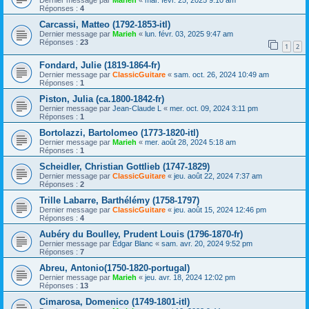
Réponses :
4
Carcassi, Matteo (1792-1853-itl)
Dernier message par
Marieh
«
lun. févr. 03, 2025 9:47 am
Réponses :
23
1
2
Fondard, Julie (1819-1864-fr)
Dernier message par
ClassicGuitare
«
sam. oct. 26, 2024 10:49 am
Réponses :
1
Piston, Julia (ca.1800-1842-fr)
Dernier message par
Jean-Claude L
«
mer. oct. 09, 2024 3:11 pm
Réponses :
1
Bortolazzi, Bartolomeo (1773-1820-itl)
Dernier message par
Marieh
«
mer. août 28, 2024 5:18 am
Réponses :
1
Scheidler, Christian Gottlieb (1747-1829)
Dernier message par
ClassicGuitare
«
jeu. août 22, 2024 7:37 am
Réponses :
2
Trille Labarre, Barthélémy (1758-1797)
Dernier message par
ClassicGuitare
«
jeu. août 15, 2024 12:46 pm
Réponses :
4
Aubéry du Boulley, Prudent Louis (1796-1870-fr)
Dernier message par
Edgar Blanc
«
sam. avr. 20, 2024 9:52 pm
Réponses :
7
Abreu, Antonio(1750-1820-portugal)
Dernier message par
Marieh
«
jeu. avr. 18, 2024 12:02 pm
Réponses :
13
Cimarosa, Domenico (1749-1801-itl)