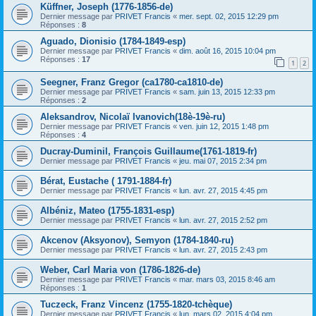
Küffner, Joseph (1776-1856-de)
Dernier message par
PRIVET Francis
«
mer. sept. 02, 2015 12:29 pm
Réponses :
8
Aguado, Dionisio (1784-1849-esp)
Dernier message par
PRIVET Francis
«
dim. août 16, 2015 10:04 pm
Réponses :
17
1
2
Seegner, Franz Gregor (ca1780-ca1810-de)
Dernier message par
PRIVET Francis
«
sam. juin 13, 2015 12:33 pm
Réponses :
2
Aleksandrov, Nicolaï Ivanovich(18è-19è-ru)
Dernier message par
PRIVET Francis
«
ven. juin 12, 2015 1:48 pm
Réponses :
4
Ducray-Duminil, François Guillaume(1761-1819-fr)
Dernier message par
PRIVET Francis
«
jeu. mai 07, 2015 2:34 pm
Bérat, Eustache ( 1791-1884-fr)
Dernier message par
PRIVET Francis
«
lun. avr. 27, 2015 4:45 pm
Albéniz, Mateo (1755-1831-esp)
Dernier message par
PRIVET Francis
«
lun. avr. 27, 2015 2:52 pm
Akcenov (Aksyonov), Semyon (1784-1840-ru)
Dernier message par
PRIVET Francis
«
lun. avr. 27, 2015 2:43 pm
Weber, Carl Maria von (1786-1826-de)
Dernier message par
PRIVET Francis
«
mar. mars 03, 2015 8:46 am
Réponses :
1
Tuczeck, Franz Vincenz (1755-1820-tchèque)
Dernier message par
PRIVET Francis
«
lun. mars 02, 2015 4:04 pm