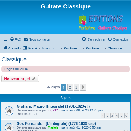
Guitare Classique
FAQ
Nous contacter
S’enregistrer
Connexion
Accueil
Portail
Index du forum
Partitions pour guitare en libre téléchargement
Partitions classées par compositeur
Classique
Classique
Règles du forum
Nouveau sujet
1
2
3
Suivante
137 sujets
Sujets
Giuliani, Mauro [Integrale] (1781-1829-itl)
Dernier message par
giga17
«
sam. août 08, 2026 12:25 pm
Réponses :
79
1
2
3
4
5
6
Sor, Fernando - [L'intégrale] (1778-1839-esp)
Dernier message par
Marieh
«
sam. août 01, 2026 8:53 am
Réponses :
28