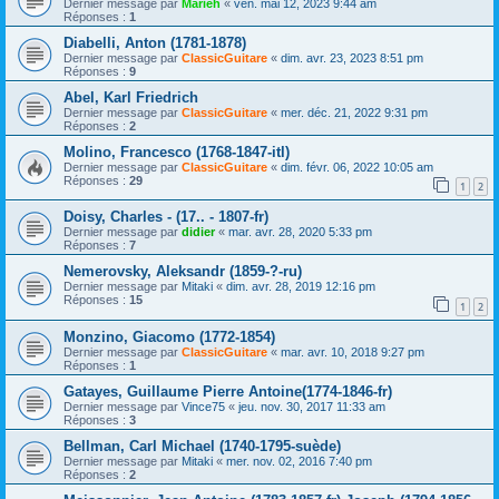
Dernier message par
Marieh
«
ven. mai 12, 2023 9:44 am
Réponses :
1
Diabelli, Anton (1781-1878)
Dernier message par
ClassicGuitare
«
dim. avr. 23, 2023 8:51 pm
Réponses :
9
Abel, Karl Friedrich
Dernier message par
ClassicGuitare
«
mer. déc. 21, 2022 9:31 pm
Réponses :
2
Molino, Francesco (1768-1847-itl)
Dernier message par
ClassicGuitare
«
dim. févr. 06, 2022 10:05 am
Réponses :
29
1
2
Doisy, Charles - (17.. - 1807-fr)
Dernier message par
didier
«
mar. avr. 28, 2020 5:33 pm
Réponses :
7
Nemerovsky, Aleksandr (1859-?-ru)
Dernier message par
Mitaki
«
dim. avr. 28, 2019 12:16 pm
Réponses :
15
1
2
Monzino, Giacomo (1772-1854)
Dernier message par
ClassicGuitare
«
mar. avr. 10, 2018 9:27 pm
Réponses :
1
Gatayes, Guillaume Pierre Antoine(1774-1846-fr)
Dernier message par
Vince75
«
jeu. nov. 30, 2017 11:33 am
Réponses :
3
Bellman, Carl Michael (1740-1795-suède)
Dernier message par
Mitaki
«
mer. nov. 02, 2016 7:40 pm
Réponses :
2