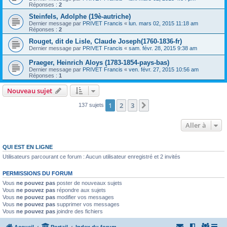
Réponses :
2
Steinfels, Adolphe (19è-autriche)
Dernier message par
PRIVET Francis
«
lun. mars 02, 2015 11:18 am
Réponses :
2
Rouget, dit de Lisle, Claude Joseph(1760-1836-fr)
Dernier message par
PRIVET Francis
«
sam. févr. 28, 2015 9:38 am
Praeger, Heinrich Aloys (1783-1854-pays-bas)
Dernier message par
PRIVET Francis
«
ven. févr. 27, 2015 10:56 am
Réponses :
1
Nouveau sujet
1
2
3
Suivante
137 sujets
Aller à
QUI EST EN LIGNE
Utilisateurs parcourant ce forum : Aucun utilisateur enregistré et 2 invités
PERMISSIONS DU FORUM
Vous
ne pouvez pas
poster de nouveaux sujets
Vous
ne pouvez pas
répondre aux sujets
Vous
ne pouvez pas
modifier vos messages
Vous
ne pouvez pas
supprimer vos messages
Vous
ne pouvez pas
joindre des fichiers
Accueil
Portail
Index du forum