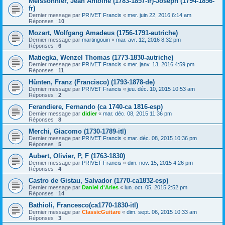
Meissonnier, Jean Antoine (1783-1857-fr)-Joseph (1794-1856-
fr)
Dernier message par
PRIVET Francis
«
mer. juin 22, 2016 6:14 am
Réponses :
10
Mozart, Wolfgang Amadeus (1756-1791-autriche)
Dernier message par
martingouin
«
mar. avr. 12, 2016 8:32 pm
Réponses :
6
Matiegka, Wenzel Thomas (1773-1830-autriche)
Dernier message par
PRIVET Francis
«
mer. janv. 13, 2016 4:59 pm
Réponses :
11
Hünten, Franz (Francisco) (1793-1878-de)
Dernier message par
PRIVET Francis
«
jeu. déc. 10, 2015 10:53 am
Réponses :
2
Ferandiere, Fernando (ca 1740-ca 1816-esp)
Dernier message par
didier
«
mar. déc. 08, 2015 11:36 pm
Réponses :
8
Merchi, Giacomo (1730-1789-itl)
Dernier message par
PRIVET Francis
«
mar. déc. 08, 2015 10:36 pm
Réponses :
5
Aubert, Olivier, P, F (1763-1830)
Dernier message par
PRIVET Francis
«
dim. nov. 15, 2015 4:26 pm
Réponses :
4
Castro de Gistau, Salvador (1770-ca1832-esp)
Dernier message par
Daniel d'Arles
«
lun. oct. 05, 2015 2:52 pm
Réponses :
14
Bathioli, Francesco(ca1770-1830-itl)
Dernier message par
ClassicGuitare
«
dim. sept. 06, 2015 10:33 am
Réponses :
3