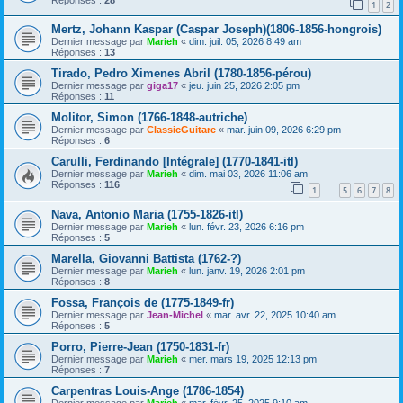
1
2
Mertz, Johann Kaspar (Caspar Joseph)(1806-1856-hongrois)
Dernier message par
Marieh
«
dim. juil. 05, 2026 8:49 am
Réponses :
13
Tirado, Pedro Ximenes Abril (1780-1856-pérou)
Dernier message par
giga17
«
jeu. juin 25, 2026 2:05 pm
Réponses :
11
Molitor, Simon (1766-1848-autriche)
Dernier message par
ClassicGuitare
«
mar. juin 09, 2026 6:29 pm
Réponses :
6
Carulli, Ferdinando [Intégrale] (1770-1841-itl)
Dernier message par
Marieh
«
dim. mai 03, 2026 11:06 am
Réponses :
116
1
5
6
7
8
…
Nava, Antonio Maria (1755-1826-itl)
Dernier message par
Marieh
«
lun. févr. 23, 2026 6:16 pm
Réponses :
5
Marella, Giovanni Battista (1762-?)
Dernier message par
Marieh
«
lun. janv. 19, 2026 2:01 pm
Réponses :
8
Fossa, François de (1775-1849-fr)
Dernier message par
Jean-Michel
«
mar. avr. 22, 2025 10:40 am
Réponses :
5
Porro, Pierre-Jean (1750-1831-fr)
Dernier message par
Marieh
«
mer. mars 19, 2025 12:13 pm
Réponses :
7
Carpentras Louis-Ange (1786-1854)
Dernier message par
Marieh
«
mar. févr. 25, 2025 9:10 am