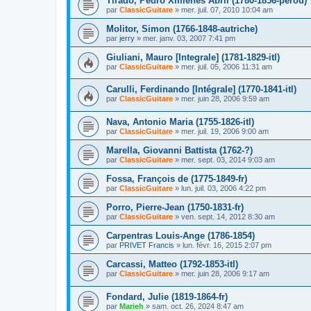
Tirado, Pedro Ximenes Abril (1780-1856-pérou)
par
ClassicGuitare
»
mer. juil. 07, 2010 10:04 am
Molitor, Simon (1766-1848-autriche)
par
jerry
»
mer. janv. 03, 2007 7:41 pm
Giuliani, Mauro [Integrale] (1781-1829-itl)
par
ClassicGuitare
»
mer. juil. 05, 2006 11:31 am
Carulli, Ferdinando [Intégrale] (1770-1841-itl)
par
ClassicGuitare
»
mer. juin 28, 2006 9:59 am
Nava, Antonio Maria (1755-1826-itl)
par
ClassicGuitare
»
mer. juil. 19, 2006 9:00 am
Marella, Giovanni Battista (1762-?)
par
ClassicGuitare
»
mer. sept. 03, 2014 9:03 am
Fossa, François de (1775-1849-fr)
par
ClassicGuitare
»
lun. juil. 03, 2006 4:22 pm
Porro, Pierre-Jean (1750-1831-fr)
par
ClassicGuitare
»
ven. sept. 14, 2012 8:30 am
Carpentras Louis-Ange (1786-1854)
par
PRIVET Francis
»
lun. févr. 16, 2015 2:07 pm
Carcassi, Matteo (1792-1853-itl)
par
ClassicGuitare
»
mer. juin 28, 2006 9:17 am
Fondard, Julie (1819-1864-fr)
par
Marieh
»
sam. oct. 26, 2024 8:47 am