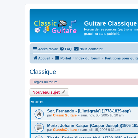
Guitare Classique
Forum de ressources (partitions, mu
gratuit, et sans publicité.
Accès rapide
FAQ
Nous contacter
Accueil
Portail
Index du forum
Partitions pour guit
Classique
Règles du forum
Nouveau sujet
SUJETS
Sor, Fernando - [L'intégrale] (1778-1839-esp)
par
ClassicGuitare
»
sam. nov. 05, 2005 10:20 am
Mertz, Johann Kaspar (Caspar Joseph)(1806-185
par
ClassicGuitare
»
sam. juil. 15, 2006 9:31 am