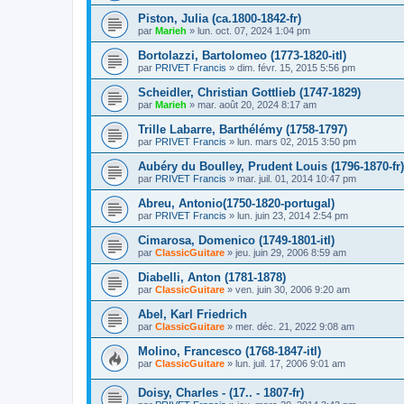
Piston, Julia (ca.1800-1842-fr)
par
Marieh
»
lun. oct. 07, 2024 1:04 pm
Bortolazzi, Bartolomeo (1773-1820-itl)
par
PRIVET Francis
»
dim. févr. 15, 2015 5:56 pm
Scheidler, Christian Gottlieb (1747-1829)
par
Marieh
»
mar. août 20, 2024 8:17 am
Trille Labarre, Barthélémy (1758-1797)
par
PRIVET Francis
»
lun. mars 02, 2015 3:50 pm
Aubéry du Boulley, Prudent Louis (1796-1870-fr)
par
PRIVET Francis
»
mar. juil. 01, 2014 10:47 pm
Abreu, Antonio(1750-1820-portugal)
par
PRIVET Francis
»
lun. juin 23, 2014 2:54 pm
Cimarosa, Domenico (1749-1801-itl)
par
ClassicGuitare
»
jeu. juin 29, 2006 8:59 am
Diabelli, Anton (1781-1878)
par
ClassicGuitare
»
ven. juin 30, 2006 9:20 am
Abel, Karl Friedrich
par
ClassicGuitare
»
mer. déc. 21, 2022 9:08 am
Molino, Francesco (1768-1847-itl)
par
ClassicGuitare
»
lun. juil. 17, 2006 9:01 am
Doisy, Charles - (17.. - 1807-fr)