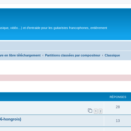
sique, vidéo…) et d'entraide pour les guitaristes francophones, entièrement
are en libre téléchargement
Partitions classées par compositeur
Classique
RÉPONSES
R
28
1
2
é
6-hongrois)
R
13
p
é
o