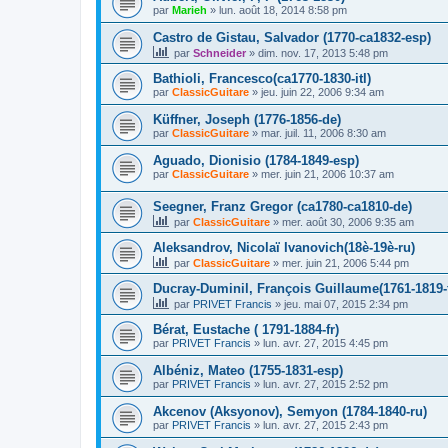
par
Marieh
»
lun. août 18, 2014 8:58 pm
Castro de Gistau, Salvador (1770-ca1832-esp)
par
Schneider
»
dim. nov. 17, 2013 5:48 pm
Bathioli, Francesco(ca1770-1830-itl)
par
ClassicGuitare
»
jeu. juin 22, 2006 9:34 am
Küffner, Joseph (1776-1856-de)
par
ClassicGuitare
»
mar. juil. 11, 2006 8:30 am
Aguado, Dionisio (1784-1849-esp)
par
ClassicGuitare
»
mer. juin 21, 2006 10:37 am
Seegner, Franz Gregor (ca1780-ca1810-de)
par
ClassicGuitare
»
mer. août 30, 2006 9:35 am
Aleksandrov, Nicolaï Ivanovich(18è-19è-ru)
par
ClassicGuitare
»
mer. juin 21, 2006 5:44 pm
Ducray-Duminil, François Guillaume(1761-1819-f
par
PRIVET Francis
»
jeu. mai 07, 2015 2:34 pm
Bérat, Eustache ( 1791-1884-fr)
par
PRIVET Francis
»
lun. avr. 27, 2015 4:45 pm
Albéniz, Mateo (1755-1831-esp)
par
PRIVET Francis
»
lun. avr. 27, 2015 2:52 pm
Akcenov (Aksyonov), Semyon (1784-1840-ru)
par
PRIVET Francis
»
lun. avr. 27, 2015 2:43 pm