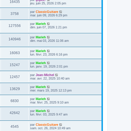
V
16435
i
e
e
jeu. juin 25, 2026 2:05 pm
e
e
s
r
r
u
s
n
D
par
ClassicGuitare
s
m
a
V
3758
i
e
mar. juin 09, 2026 6:29 pm
e
g
e
e
r
s
e
r
u
n
s
D
par
Marieh
s
m
V
127556
i
a
e
dim. juin 07, 2026 1:21 pm
e
e
e
g
r
s
r
u
e
n
s
s
m
D
par
Marieh
i
a
V
140946
e
e
e
dim. mai 03, 2026 11:06 am
e
g
s
r
r
e
u
s
n
s
m
a
D
par
Marieh
i
e
V
16063
g
e
e
lun. févr. 23, 2026 6:16 pm
e
s
e
r
r
s
u
n
s
m
a
D
par
Marieh
V
15247
i
e
g
e
lun. janv. 19, 2026 2:01 pm
e
e
s
e
r
r
u
s
n
D
par
Jean-Michel
s
m
a
V
12457
i
e
mar. avr. 22, 2025 10:40 am
e
g
e
e
r
s
e
r
u
n
s
D
par
Marieh
s
m
V
13629
i
a
e
mer. mars 19, 2025 12:13 pm
e
e
e
g
r
s
r
u
e
n
s
D
par
Marieh
s
m
V
6830
i
a
e
mar. févr. 25, 2025 9:10 am
e
e
e
g
r
s
r
u
e
n
s
D
par
Marieh
s
m
V
42642
i
a
e
lun. févr. 03, 2025 9:47 am
e
e
e
g
r
s
r
u
e
n
s
s
m
D
par
ClassicGuitare
i
a
V
4545
e
e
e
sam. oct. 26, 2024 10:49 am
e
g
s