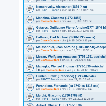
par
PRIVET Francis
»
jeu. mars 20, 2014 3:43 pm
Nemerovsky, Aleksandr (1859-?-ru)
par
PRIVET Francis
»
mer. juil. 09, 2014 10:28 pm
Monzino, Giacomo (1772-1854)
par
ClassicGuitare
»
mar. avr. 10, 2018 9:26 pm
Gatayes, Guillaume Pierre Antoine(1774-1846-fr)
par
PRIVET Francis
»
dim. juin 29, 2014 12:05 pm
Bellman, Carl Michael (1740-1795-suède)
par
ClassicGuitare
»
dim. juin 25, 2006 3:38 pm
Meissonnier, Jean Antoine (1783-1857-fr)-Joseph
par
ClassicGuitare
»
jeu. févr. 17, 2011 10:32 am
Mozart, Wolfgang Amadeus (1756-1791-autriche
par
ClassicGuitare
»
lun. juil. 17, 2006 9:28 am
Matiegka, Wenzel Thomas (1773-1830-autriche)
par
ClassicGuitare
»
ven. juil. 14, 2006 10:48 am
Hünten, Franz (Francisco) (1793-1878-de)
par
PRIVET Francis
»
sam. févr. 21, 2015 1:48 pm
Ferandiere, Fernando (ca 1740-ca 1816-esp)
par
ClassicGuitare
»
mer. juil. 04, 2012 8:52 pm
Merchi, Giacomo (1730-1789-itl)
par
PRIVET Francis
»
dim. nov. 22, 2015 11:26 am
Aubert, Olivier, P, F (1763-1830)