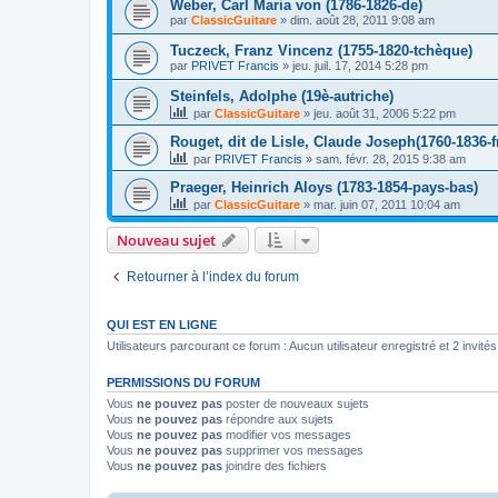
Weber, Carl Maria von (1786-1826-de)
par
ClassicGuitare
»
dim. août 28, 2011 9:08 am
Tuczeck, Franz Vincenz (1755-1820-tchèque)
par
PRIVET Francis
»
jeu. juil. 17, 2014 5:28 pm
Steinfels, Adolphe (19è-autriche)
par
ClassicGuitare
»
jeu. août 31, 2006 5:22 pm
Rouget, dit de Lisle, Claude Joseph(1760-1836-f
par
PRIVET Francis
»
sam. févr. 28, 2015 9:38 am
Praeger, Heinrich Aloys (1783-1854-pays-bas)
par
ClassicGuitare
»
mar. juin 07, 2011 10:04 am
Nouveau sujet
Retourner à l’index du forum
QUI EST EN LIGNE
Utilisateurs parcourant ce forum : Aucun utilisateur enregistré et 2 invités
PERMISSIONS DU FORUM
Vous
ne pouvez pas
poster de nouveaux sujets
Vous
ne pouvez pas
répondre aux sujets
Vous
ne pouvez pas
modifier vos messages
Vous
ne pouvez pas
supprimer vos messages
Vous
ne pouvez pas
joindre des fichiers