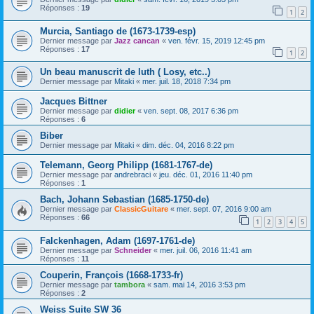
Réponses :
19
1
2
Murcia, Santiago de (1673-1739-esp)
Dernier message par
Jazz cancan
«
ven. févr. 15, 2019 12:45 pm
Réponses :
17
1
2
Un beau manuscrit de luth ( Losy, etc..)
Dernier message par
Mitaki
«
mer. juil. 18, 2018 7:34 pm
Jacques Bittner
Dernier message par
didier
«
ven. sept. 08, 2017 6:36 pm
Réponses :
6
Biber
Dernier message par
Mitaki
«
dim. déc. 04, 2016 8:22 pm
Telemann, Georg Philipp (1681-1767-de)
Dernier message par
andrebraci
«
jeu. déc. 01, 2016 11:40 pm
Réponses :
1
Bach, Johann Sebastian (1685-1750-de)
Dernier message par
ClassicGuitare
«
mer. sept. 07, 2016 9:00 am
Réponses :
66
1
2
3
4
5
Falckenhagen, Adam (1697-1761-de)
Dernier message par
Schneider
«
mer. juil. 06, 2016 11:41 am
Réponses :
11
Couperin, François (1668-1733-fr)
Dernier message par
tambora
«
sam. mai 14, 2016 3:53 pm
Réponses :
2
Weiss Suite SW 36