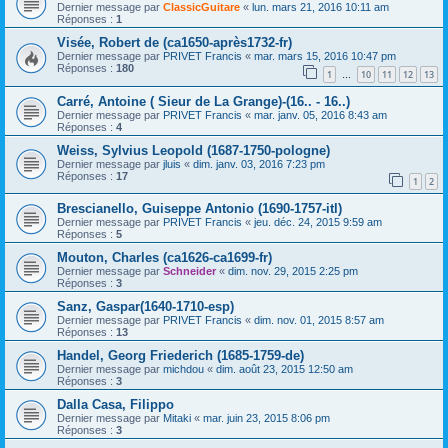
Dernier message par
ClassicGuitare
«
lun. mars 21, 2016 10:11 am
Réponses :
1
Visée, Robert de (ca1650-après1732-fr)
Dernier message par
PRIVET Francis
«
mar. mars 15, 2016 10:47 pm
Réponses :
180
1
10
11
12
13
…
Carré, Antoine ( Sieur de La Grange)-(16.. - 16..)
Dernier message par
PRIVET Francis
«
mar. janv. 05, 2016 8:43 am
Réponses :
4
Weiss, Sylvius Leopold (1687-1750-pologne)
Dernier message par
jluis
«
dim. janv. 03, 2016 7:23 pm
Réponses :
17
1
2
Brescianello, Guiseppe Antonio (1690-1757-itl)
Dernier message par
PRIVET Francis
«
jeu. déc. 24, 2015 9:59 am
Réponses :
5
Mouton, Charles (ca1626-ca1699-fr)
Dernier message par
Schneider
«
dim. nov. 29, 2015 2:25 pm
Réponses :
3
Sanz, Gaspar(1640-1710-esp)
Dernier message par
PRIVET Francis
«
dim. nov. 01, 2015 8:57 am
Réponses :
13
Handel, Georg Friederich (1685-1759-de)
Dernier message par
michdou
«
dim. août 23, 2015 12:50 am
Réponses :
3
Dalla Casa, Filippo
Dernier message par
Mitaki
«
mar. juin 23, 2015 8:06 pm
Réponses :
3