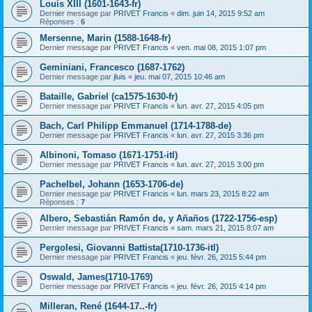
Louis XIII (1601-1643-fr)
Dernier message par
PRIVET Francis
«
dim. juin 14, 2015 9:52 am
Réponses :
6
Mersenne, Marin (1588-1648-fr)
Dernier message par
PRIVET Francis
«
ven. mai 08, 2015 1:07 pm
Geminiani, Francesco (1687-1762)
Dernier message par
jluis
«
jeu. mai 07, 2015 10:46 am
Bataille, Gabriel (ca1575-1630-fr)
Dernier message par
PRIVET Francis
«
lun. avr. 27, 2015 4:05 pm
Bach, Carl Philipp Emmanuel (1714-1788-de)
Dernier message par
PRIVET Francis
«
lun. avr. 27, 2015 3:36 pm
Albinoni, Tomaso (1671-1751-itl)
Dernier message par
PRIVET Francis
«
lun. avr. 27, 2015 3:00 pm
Pachelbel, Johann (1653-1706-de)
Dernier message par
PRIVET Francis
«
lun. mars 23, 2015 8:22 am
Réponses :
7
Albero, Sebastián Ramón de, y Añaños (1722-1756-esp)
Dernier message par
PRIVET Francis
«
sam. mars 21, 2015 8:07 am
Pergolesi, Giovanni Battista(1710-1736-itl)
Dernier message par
PRIVET Francis
«
jeu. févr. 26, 2015 5:44 pm
Oswald, James(1710-1769)
Dernier message par
PRIVET Francis
«
jeu. févr. 26, 2015 4:14 pm
Milleran, René (1644-17..-fr)