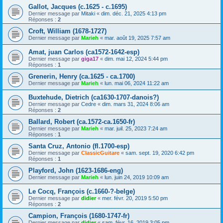
Gallot, Jacques (c.1625 - c.1695)
Dernier message par
Mitaki
«
dim. déc. 21, 2025 4:13 pm
Réponses :
2
Croft, William (1678-1727)
Dernier message par
Marieh
«
mar. août 19, 2025 7:57 am
Amat, juan Carlos (ca1572-1642-esp)
Dernier message par
giga17
«
dim. mai 12, 2024 5:44 pm
Réponses :
1
Grenerin, Henry (ca.1625 - ca.1700)
Dernier message par
Marieh
«
lun. mai 06, 2024 11:22 am
Buxtehude, Dietrich (ca1630-1707-danois?)
Dernier message par
Cedre
«
dim. mars 31, 2024 8:06 am
Réponses :
2
Ballard, Robert (ca.1572-ca.1650-fr)
Dernier message par
Marieh
«
mar. juil. 25, 2023 7:24 am
Réponses :
1
Santa Cruz, Antonio (fl.1700-esp)
Dernier message par
ClassicGuitare
«
sam. sept. 19, 2020 6:42 pm
Réponses :
1
Playford, John (1623-1686-eng)
Dernier message par
Marieh
«
lun. juin 24, 2019 10:09 am
Le Cocq, François (c.1660-?-belge)
Dernier message par
didier
«
mer. févr. 20, 2019 5:50 pm
Réponses :
2
Campion, François (1680-1747-fr)
Dernier message par
didier
«
sam. févr. 16, 2019 3:05 pm