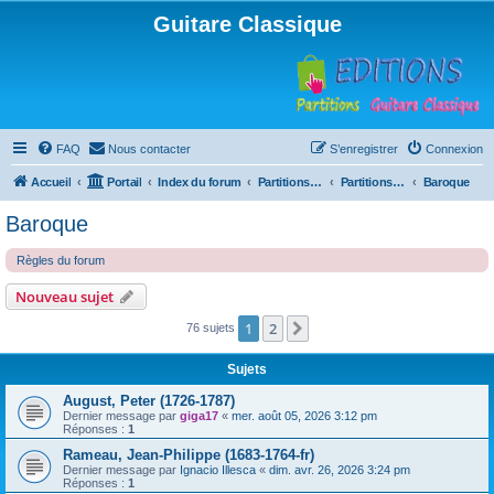
Guitare Classique
FAQ
Nous contacter
S’enregistrer
Connexion
Accueil
Portail
Index du forum
Partitions pour guitare en libre téléchargement
Partitions classées par compositeur
Baroque
Baroque
Règles du forum
Nouveau sujet
1
2
Suivante
76 sujets
Sujets
August, Peter (1726-1787)
Dernier message par
giga17
«
mer. août 05, 2026 3:12 pm
Réponses :
1
Rameau, Jean-Philippe (1683-1764-fr)
Dernier message par
Ignacio Illesca
«
dim. avr. 26, 2026 3:24 pm
Réponses :
1