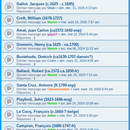
Gallot, Jacques (c.1625 - c.1695)
Dernier message par
Mitaki
«
dim. déc. 21, 2025 4:13 pm
Réponses :
2
Croft, William (1678-1727)
Dernier message par
Marieh
«
mar. août 19, 2025 7:57 am
Amat, juan Carlos (ca1572-1642-esp)
Dernier message par
giga17
«
dim. mai 12, 2024 5:44 pm
Réponses :
1
Grenerin, Henry (ca.1625 - ca.1700)
Dernier message par
Marieh
«
lun. mai 06, 2024 11:22 am
Buxtehude, Dietrich (ca1630-1707-danois?)
Dernier message par
Cedre
«
dim. mars 31, 2024 8:06 am
Réponses :
2
Ballard, Robert (ca.1572-ca.1650-fr)
Dernier message par
Marieh
«
mar. juil. 25, 2023 7:24 am
Réponses :
1
Santa Cruz, Antonio (fl.1700-esp)
Dernier message par
ClassicGuitare
«
sam. sept. 19, 2020 6:42 pm
Réponses :
1
Playford, John (1623-1686-eng)
Dernier message par
Marieh
«
lun. juin 24, 2019 10:09 am
Le Cocq, François (c.1660-?-belge)
Dernier message par
didier
«
mer. févr. 20, 2019 5:50 pm
Réponses :
2
Campion, François (1680-1747-fr)
Dernier message par
didier
«
sam. févr. 16, 2019 3:05 pm