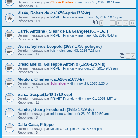
Dernier message par
ClassicGuitare
«
lun. mars 21, 2016 10:11 am
Réponses :
1
Visée, Robert de (ca1650-après1732-fr)
Dernier message par
PRIVET Francis
«
mar. mars 15, 2016 10:47 pm
Réponses :
180
1
10
11
12
13
…
Carré, Antoine ( Sieur de La Grange)-(16.. - 16..)
Dernier message par
PRIVET Francis
«
mar. janv. 05, 2016 8:43 am
Réponses :
4
Weiss, Sylvius Leopold (1687-1750-pologne)
Dernier message par
jluis
«
dim. janv. 03, 2016 7:23 pm
Réponses :
17
1
2
Brescianello, Guiseppe Antonio (1690-1757-itl)
Dernier message par
PRIVET Francis
«
jeu. déc. 24, 2015 9:59 am
Réponses :
5
Mouton, Charles (ca1626-ca1699-fr)
Dernier message par
Schneider
«
dim. nov. 29, 2015 2:25 pm
Réponses :
3
Sanz, Gaspar(1640-1710-esp)
Dernier message par
PRIVET Francis
«
dim. nov. 01, 2015 8:57 am
Réponses :
13
Handel, Georg Friederich (1685-1759-de)
Dernier message par
michdou
«
dim. août 23, 2015 12:50 am
Réponses :
3
Dalla Casa, Filippo
Dernier message par
Mitaki
«
mar. juin 23, 2015 8:06 pm
Réponses :
3