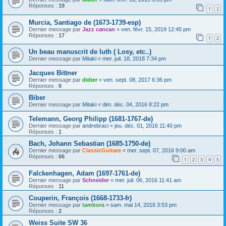
Réponses :
19
1
2
Murcia, Santiago de (1673-1739-esp)
Dernier message par
Jazz cancan
«
ven. févr. 15, 2019 12:45 pm
Réponses :
17
1
2
Un beau manuscrit de luth ( Losy, etc..)
Dernier message par
Mitaki
«
mer. juil. 18, 2018 7:34 pm
Jacques Bittner
Dernier message par
didier
«
ven. sept. 08, 2017 6:36 pm
Réponses :
6
Biber
Dernier message par
Mitaki
«
dim. déc. 04, 2016 8:22 pm
Telemann, Georg Philipp (1681-1767-de)
Dernier message par
andrebraci
«
jeu. déc. 01, 2016 11:40 pm
Réponses :
1
Bach, Johann Sebastian (1685-1750-de)
Dernier message par
ClassicGuitare
«
mer. sept. 07, 2016 9:00 am
Réponses :
66
1
2
3
4
5
Falckenhagen, Adam (1697-1761-de)
Dernier message par
Schneider
«
mer. juil. 06, 2016 11:41 am
Réponses :
11
Couperin, François (1668-1733-fr)
Dernier message par
tambora
«
sam. mai 14, 2016 3:53 pm
Réponses :
2
Weiss Suite SW 36