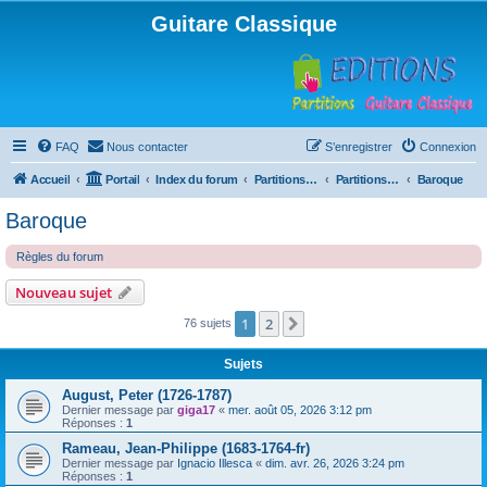
Guitare Classique
FAQ
Nous contacter
S’enregistrer
Connexion
Accueil
Portail
Index du forum
Partitions pour guitare en libre téléchargement
Partitions classées par compositeur
Baroque
Baroque
Règles du forum
Nouveau sujet
1
2
Suivante
76 sujets
Sujets
August, Peter (1726-1787)
Dernier message par
giga17
«
mer. août 05, 2026 3:12 pm
Réponses :
1
Rameau, Jean-Philippe (1683-1764-fr)
Dernier message par
Ignacio Illesca
«
dim. avr. 26, 2026 3:24 pm
Réponses :
1