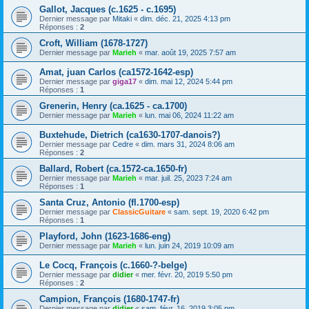
Gallot, Jacques (c.1625 - c.1695)
Dernier message par
Mitaki
«
dim. déc. 21, 2025 4:13 pm
Réponses :
2
Croft, William (1678-1727)
Dernier message par
Marieh
«
mar. août 19, 2025 7:57 am
Amat, juan Carlos (ca1572-1642-esp)
Dernier message par
giga17
«
dim. mai 12, 2024 5:44 pm
Réponses :
1
Grenerin, Henry (ca.1625 - ca.1700)
Dernier message par
Marieh
«
lun. mai 06, 2024 11:22 am
Buxtehude, Dietrich (ca1630-1707-danois?)
Dernier message par
Cedre
«
dim. mars 31, 2024 8:06 am
Réponses :
2
Ballard, Robert (ca.1572-ca.1650-fr)
Dernier message par
Marieh
«
mar. juil. 25, 2023 7:24 am
Réponses :
1
Santa Cruz, Antonio (fl.1700-esp)
Dernier message par
ClassicGuitare
«
sam. sept. 19, 2020 6:42 pm
Réponses :
1
Playford, John (1623-1686-eng)
Dernier message par
Marieh
«
lun. juin 24, 2019 10:09 am
Le Cocq, François (c.1660-?-belge)
Dernier message par
didier
«
mer. févr. 20, 2019 5:50 pm
Réponses :
2
Campion, François (1680-1747-fr)
Dernier message par
didier
«
sam. févr. 16, 2019 3:05 pm