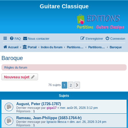
Guitare Classique
FAQ
Nous contacter
S’enregistrer
Connexion
Accueil
Portail
Index du forum
Partitions pour guitare en libre téléchargement
Partitions classées par compositeur
Baroque
Baroque
Règles du forum
Nouveau sujet
1
2
Suivante
76 sujets
Sujets
August, Peter (1726-1787)
Dernier message par
giga17
«
mer. août 05, 2026 3:12 pm
Réponses :
1
Rameau, Jean-Philippe (1683-1764-fr)
Dernier message par
Ignacio Illesca
«
dim. avr. 26, 2026 3:24 pm
Réponses :
1