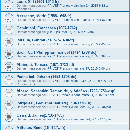
Louis XIII (1601-1643-fr)
Dernier message par
PRIVET Francis
«
dim. juin 14, 2015 9:52 am
Réponses :
6
Mersenne, Marin (1588-1648-fr)
Dernier message par
PRIVET Francis
«
ven. mai 08, 2015 1:07 pm
Geminiani, Francesco (1687-1762)
Dernier message par
jluis
«
jeu. mai 07, 2015 10:46 am
Bataille, Gabriel (ca1575-1630-fr)
Dernier message par
PRIVET Francis
«
lun. avr. 27, 2015 4:05 pm
Bach, Carl Philipp Emmanuel (1714-1788-de)
Dernier message par
PRIVET Francis
«
lun. avr. 27, 2015 3:36 pm
Albinoni, Tomaso (1671-1751-itl)
Dernier message par
PRIVET Francis
«
lun. avr. 27, 2015 3:00 pm
Pachelbel, Johann (1653-1706-de)
Dernier message par
PRIVET Francis
«
lun. mars 23, 2015 8:22 am
Réponses :
7
Albero, Sebastián Ramón de, y Añaños (1722-1756-esp)
Dernier message par
PRIVET Francis
«
sam. mars 21, 2015 8:07 am
Pergolesi, Giovanni Battista(1710-1736-itl)
Dernier message par
PRIVET Francis
«
jeu. févr. 26, 2015 5:44 pm
Oswald, James(1710-1769)
Dernier message par
PRIVET Francis
«
jeu. févr. 26, 2015 4:14 pm
Milleran, René (1644-17..-fr)