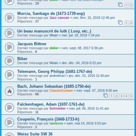
Réponses :
19
1
2
Murcia, Santiago de (1673-1739-esp)
Dernier message par
Jazz cancan
«
ven. févr. 15, 2019 12:45 pm
Réponses :
17
1
2
Un beau manuscrit de luth ( Losy, etc..)
Dernier message par
Mitaki
«
mer. juil. 18, 2018 7:34 pm
Jacques Bittner
Dernier message par
didier
«
ven. sept. 08, 2017 6:36 pm
Réponses :
6
Biber
Dernier message par
Mitaki
«
dim. déc. 04, 2016 8:22 pm
Telemann, Georg Philipp (1681-1767-de)
Dernier message par
andrebraci
«
jeu. déc. 01, 2016 11:40 pm
Réponses :
1
Bach, Johann Sebastian (1685-1750-de)
Dernier message par
ClassicGuitare
«
mer. sept. 07, 2016 9:00 am
Réponses :
66
1
2
3
4
5
Falckenhagen, Adam (1697-1761-de)
Dernier message par
Schneider
«
mer. juil. 06, 2016 11:41 am
Réponses :
11
Couperin, François (1668-1733-fr)
Dernier message par
tambora
«
sam. mai 14, 2016 3:53 pm
Réponses :
2
Weiss Suite SW 36