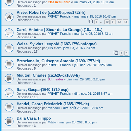
Dernier message par
ClassicGuitare
«
lun. mars 21, 2016 10:11 am
Réponses :
1
Visée, Robert de (ca1650-après1732-fr)
Dernier message par
PRIVET Francis
«
mar. mars 15, 2016 10:47 pm
Réponses :
180
1
10
11
12
13
…
Carré, Antoine ( Sieur de La Grange)-(16.. - 16..)
Dernier message par
PRIVET Francis
«
mar. janv. 05, 2016 8:43 am
Réponses :
4
Weiss, Sylvius Leopold (1687-1750-pologne)
Dernier message par
jluis
«
dim. janv. 03, 2016 7:23 pm
Réponses :
17
1
2
Brescianello, Guiseppe Antonio (1690-1757-itl)
Dernier message par
PRIVET Francis
«
jeu. déc. 24, 2015 9:59 am
Réponses :
5
Mouton, Charles (ca1626-ca1699-fr)
Dernier message par
Schneider
«
dim. nov. 29, 2015 2:25 pm
Réponses :
3
Sanz, Gaspar(1640-1710-esp)
Dernier message par
PRIVET Francis
«
dim. nov. 01, 2015 8:57 am
Réponses :
13
Handel, Georg Friederich (1685-1759-de)
Dernier message par
michdou
«
dim. août 23, 2015 12:50 am
Réponses :
3
Dalla Casa, Filippo
Dernier message par
Mitaki
«
mar. juin 23, 2015 8:06 pm
Réponses :
3