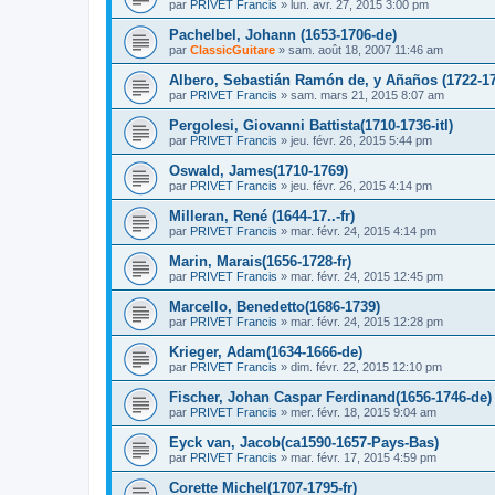
par
PRIVET Francis
»
lun. avr. 27, 2015 3:00 pm
Pachelbel, Johann (1653-1706-de)
par
ClassicGuitare
»
sam. août 18, 2007 11:46 am
Albero, Sebastián Ramón de, y Añaños (1722-1
par
PRIVET Francis
»
sam. mars 21, 2015 8:07 am
Pergolesi, Giovanni Battista(1710-1736-itl)
par
PRIVET Francis
»
jeu. févr. 26, 2015 5:44 pm
Oswald, James(1710-1769)
par
PRIVET Francis
»
jeu. févr. 26, 2015 4:14 pm
Milleran, René (1644-17..-fr)
par
PRIVET Francis
»
mar. févr. 24, 2015 4:14 pm
Marin, Marais(1656-1728-fr)
par
PRIVET Francis
»
mar. févr. 24, 2015 12:45 pm
Marcello, Benedetto(1686-1739)
par
PRIVET Francis
»
mar. févr. 24, 2015 12:28 pm
Krieger, Adam(1634-1666-de)
par
PRIVET Francis
»
dim. févr. 22, 2015 12:10 pm
Fischer, Johan Caspar Ferdinand(1656-1746-de)
par
PRIVET Francis
»
mer. févr. 18, 2015 9:04 am
Eyck van, Jacob(ca1590-1657-Pays-Bas)
par
PRIVET Francis
»
mar. févr. 17, 2015 4:59 pm
Corette Michel(1707-1795-fr)