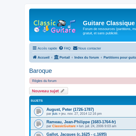
Guitare Classique
Forum de ressources (partitions, mu
gratuit, et sans publicité.
Accès rapide
FAQ
Nous contacter
Accueil
Portail
Index du forum
Partitions pour guit
Baroque
Règles du forum
Nouveau sujet
SUJETS
August, Peter (1726-1787)
par
jluis
»
jeu. nov. 27, 2014 12:16 pm
Rameau, Jean-Philippe (1683-1764-fr)
par
ClassicGuitare
»
lun. juil. 24, 2006 9:03 am
Gallot, Jacques (c.1625 - c.1695)