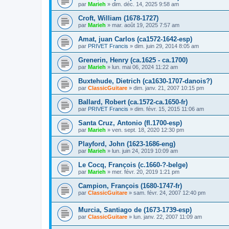
par
Marieh
»
dim. déc. 14, 2025 9:58 am
Croft, William (1678-1727)
par
Marieh
»
mar. août 19, 2025 7:57 am
Amat, juan Carlos (ca1572-1642-esp)
par
PRIVET Francis
»
dim. juin 29, 2014 8:05 am
Grenerin, Henry (ca.1625 - ca.1700)
par
Marieh
»
lun. mai 06, 2024 11:22 am
Buxtehude, Dietrich (ca1630-1707-danois?)
par
ClassicGuitare
»
dim. janv. 21, 2007 10:15 pm
Ballard, Robert (ca.1572-ca.1650-fr)
par
PRIVET Francis
»
dim. févr. 15, 2015 11:06 am
Santa Cruz, Antonio (fl.1700-esp)
par
Marieh
»
ven. sept. 18, 2020 12:30 pm
Playford, John (1623-1686-eng)
par
Marieh
»
lun. juin 24, 2019 10:09 am
Le Cocq, François (c.1660-?-belge)
par
Marieh
»
mer. févr. 20, 2019 1:21 pm
Campion, François (1680-1747-fr)
par
ClassicGuitare
»
sam. févr. 24, 2007 12:40 pm
Murcia, Santiago de (1673-1739-esp)
par
ClassicGuitare
»
lun. janv. 22, 2007 11:09 am