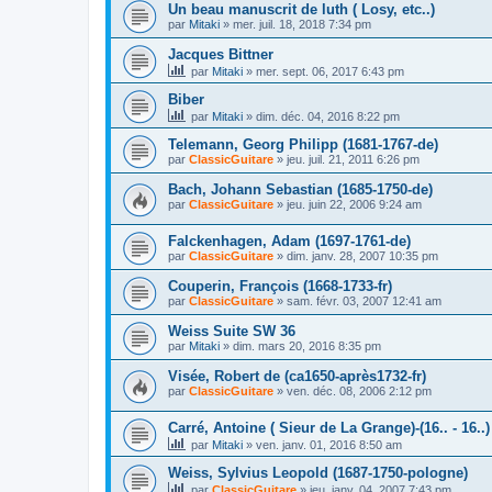
Un beau manuscrit de luth ( Losy, etc..)
par
Mitaki
»
mer. juil. 18, 2018 7:34 pm
Jacques Bittner
par
Mitaki
»
mer. sept. 06, 2017 6:43 pm
Biber
par
Mitaki
»
dim. déc. 04, 2016 8:22 pm
Telemann, Georg Philipp (1681-1767-de)
par
ClassicGuitare
»
jeu. juil. 21, 2011 6:26 pm
Bach, Johann Sebastian (1685-1750-de)
par
ClassicGuitare
»
jeu. juin 22, 2006 9:24 am
Falckenhagen, Adam (1697-1761-de)
par
ClassicGuitare
»
dim. janv. 28, 2007 10:35 pm
Couperin, François (1668-1733-fr)
par
ClassicGuitare
»
sam. févr. 03, 2007 12:41 am
Weiss Suite SW 36
par
Mitaki
»
dim. mars 20, 2016 8:35 pm
Visée, Robert de (ca1650-après1732-fr)
par
ClassicGuitare
»
ven. déc. 08, 2006 2:12 pm
Carré, Antoine ( Sieur de La Grange)-(16.. - 16..)
par
Mitaki
»
ven. janv. 01, 2016 8:50 am
Weiss, Sylvius Leopold (1687-1750-pologne)
par
ClassicGuitare
»
jeu. janv. 04, 2007 7:43 pm