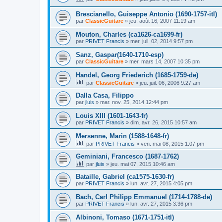
Brescianello, Guiseppe Antonio (1690-1757-itl)
par
ClassicGuitare
»
jeu. août 16, 2007 11:19 am
Mouton, Charles (ca1626-ca1699-fr)
par
PRIVET Francis
»
mer. juil. 02, 2014 9:57 pm
Sanz, Gaspar(1640-1710-esp)
par
ClassicGuitare
»
mer. mars 14, 2007 10:35 pm
Handel, Georg Friederich (1685-1759-de)
par
ClassicGuitare
»
jeu. juil. 06, 2006 9:27 am
Dalla Casa, Filippo
par
jluis
»
mar. nov. 25, 2014 12:44 pm
Louis XIII (1601-1643-fr)
par
PRIVET Francis
»
dim. avr. 26, 2015 10:57 am
Mersenne, Marin (1588-1648-fr)
par
PRIVET Francis
»
ven. mai 08, 2015 1:07 pm
Geminiani, Francesco (1687-1762)
par
jluis
»
jeu. mai 07, 2015 10:46 am
Bataille, Gabriel (ca1575-1630-fr)
par
PRIVET Francis
»
lun. avr. 27, 2015 4:05 pm
Bach, Carl Philipp Emmanuel (1714-1788-de)
par
PRIVET Francis
»
lun. avr. 27, 2015 3:36 pm
Albinoni, Tomaso (1671-1751-itl)