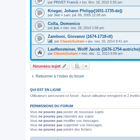
par
PRIVET Francis
»
lun. févr. 16, 2015 5:55 pm
Krieger, Johann Philipp(1651-1735-de))
par
Jive
»
sam. juil. 09, 2005 12:09 am
Colla, Domenico
par
jluis
»
mer. nov. 26, 2014 1:58 pm
Zamboni, Giovanni (1674-1718-itl)
par
ClassicGuitare
»
jeu. nov. 20, 2014 9:41 am
Lauffensteiner, Wolff Jacob (1676-1754-autriche)
par
ClassicGuitare
»
mer. déc. 11, 2013 9:58 am
Nouveau sujet
Retourner à l’index du forum
QUI EST EN LIGNE
Utilisateurs parcourant ce forum : Aucun utilisateur enregistré et 2 invités
PERMISSIONS DU FORUM
Vous
ne pouvez pas
poster de nouveaux sujets
Vous
ne pouvez pas
répondre aux sujets
Vous
ne pouvez pas
modifier vos messages
Vous
ne pouvez pas
supprimer vos messages
Vous
ne pouvez pas
joindre des fichiers