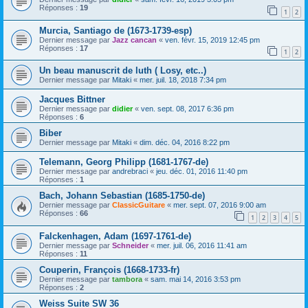
Réponses :
19
1
2
Murcia, Santiago de (1673-1739-esp)
Dernier message par
Jazz cancan
«
ven. févr. 15, 2019 12:45 pm
Réponses :
17
1
2
Un beau manuscrit de luth ( Losy, etc..)
Dernier message par
Mitaki
«
mer. juil. 18, 2018 7:34 pm
Jacques Bittner
Dernier message par
didier
«
ven. sept. 08, 2017 6:36 pm
Réponses :
6
Biber
Dernier message par
Mitaki
«
dim. déc. 04, 2016 8:22 pm
Telemann, Georg Philipp (1681-1767-de)
Dernier message par
andrebraci
«
jeu. déc. 01, 2016 11:40 pm
Réponses :
1
Bach, Johann Sebastian (1685-1750-de)
Dernier message par
ClassicGuitare
«
mer. sept. 07, 2016 9:00 am
Réponses :
66
1
2
3
4
5
Falckenhagen, Adam (1697-1761-de)
Dernier message par
Schneider
«
mer. juil. 06, 2016 11:41 am
Réponses :
11
Couperin, François (1668-1733-fr)
Dernier message par
tambora
«
sam. mai 14, 2016 3:53 pm
Réponses :
2
Weiss Suite SW 36