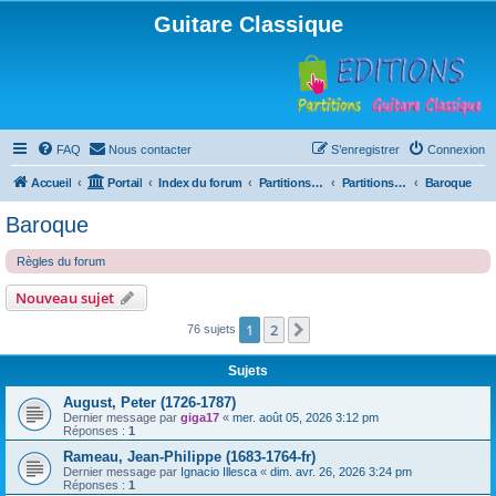
Guitare Classique
FAQ
Nous contacter
S’enregistrer
Connexion
Accueil
Portail
Index du forum
Partitions pour guitare en libre téléchargement
Partitions classées par compositeur
Baroque
Baroque
Règles du forum
Nouveau sujet
1
2
Suivante
76 sujets
Sujets
August, Peter (1726-1787)
Dernier message par
giga17
«
mer. août 05, 2026 3:12 pm
Réponses :
1
Rameau, Jean-Philippe (1683-1764-fr)
Dernier message par
Ignacio Illesca
«
dim. avr. 26, 2026 3:24 pm
Réponses :
1