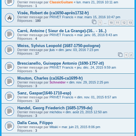
Dernier message par
ClassicGuitare
«
lun. mars 21, 2016 10:11 am
Réponses :
1
Visée, Robert de (ca1650-après1732-fr)
Dernier message par
PRIVET Francis
«
mar. mars 15, 2016 10:47 pm
Réponses :
180
1
10
11
12
13
…
Carré, Antoine ( Sieur de La Grange)-(16.. - 16..)
Dernier message par
PRIVET Francis
«
mar. janv. 05, 2016 8:43 am
Réponses :
4
Weiss, Sylvius Leopold (1687-1750-pologne)
Dernier message par
jluis
«
dim. janv. 03, 2016 7:23 pm
Réponses :
17
1
2
Brescianello, Guiseppe Antonio (1690-1757-itl)
Dernier message par
PRIVET Francis
«
jeu. déc. 24, 2015 9:59 am
Réponses :
5
Mouton, Charles (ca1626-ca1699-fr)
Dernier message par
Schneider
«
dim. nov. 29, 2015 2:25 pm
Réponses :
3
Sanz, Gaspar(1640-1710-esp)
Dernier message par
PRIVET Francis
«
dim. nov. 01, 2015 8:57 am
Réponses :
13
Handel, Georg Friederich (1685-1759-de)
Dernier message par
michdou
«
dim. août 23, 2015 12:50 am
Réponses :
3
Dalla Casa, Filippo
Dernier message par
Mitaki
«
mar. juin 23, 2015 8:06 pm
Réponses :
3