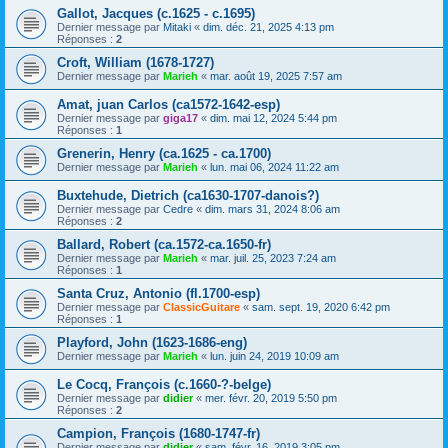
Gallot, Jacques (c.1625 - c.1695)
Dernier message par
Mitaki
«
dim. déc. 21, 2025 4:13 pm
Réponses :
2
Croft, William (1678-1727)
Dernier message par
Marieh
«
mar. août 19, 2025 7:57 am
Amat, juan Carlos (ca1572-1642-esp)
Dernier message par
giga17
«
dim. mai 12, 2024 5:44 pm
Réponses :
1
Grenerin, Henry (ca.1625 - ca.1700)
Dernier message par
Marieh
«
lun. mai 06, 2024 11:22 am
Buxtehude, Dietrich (ca1630-1707-danois?)
Dernier message par
Cedre
«
dim. mars 31, 2024 8:06 am
Réponses :
2
Ballard, Robert (ca.1572-ca.1650-fr)
Dernier message par
Marieh
«
mar. juil. 25, 2023 7:24 am
Réponses :
1
Santa Cruz, Antonio (fl.1700-esp)
Dernier message par
ClassicGuitare
«
sam. sept. 19, 2020 6:42 pm
Réponses :
1
Playford, John (1623-1686-eng)
Dernier message par
Marieh
«
lun. juin 24, 2019 10:09 am
Le Cocq, François (c.1660-?-belge)
Dernier message par
didier
«
mer. févr. 20, 2019 5:50 pm
Réponses :
2
Campion, François (1680-1747-fr)
Dernier message par
didier
«
sam. févr. 16, 2019 3:05 pm