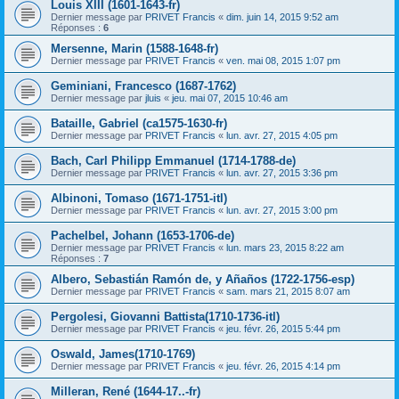
Louis XIII (1601-1643-fr)
Dernier message par
PRIVET Francis
«
dim. juin 14, 2015 9:52 am
Réponses :
6
Mersenne, Marin (1588-1648-fr)
Dernier message par
PRIVET Francis
«
ven. mai 08, 2015 1:07 pm
Geminiani, Francesco (1687-1762)
Dernier message par
jluis
«
jeu. mai 07, 2015 10:46 am
Bataille, Gabriel (ca1575-1630-fr)
Dernier message par
PRIVET Francis
«
lun. avr. 27, 2015 4:05 pm
Bach, Carl Philipp Emmanuel (1714-1788-de)
Dernier message par
PRIVET Francis
«
lun. avr. 27, 2015 3:36 pm
Albinoni, Tomaso (1671-1751-itl)
Dernier message par
PRIVET Francis
«
lun. avr. 27, 2015 3:00 pm
Pachelbel, Johann (1653-1706-de)
Dernier message par
PRIVET Francis
«
lun. mars 23, 2015 8:22 am
Réponses :
7
Albero, Sebastián Ramón de, y Añaños (1722-1756-esp)
Dernier message par
PRIVET Francis
«
sam. mars 21, 2015 8:07 am
Pergolesi, Giovanni Battista(1710-1736-itl)
Dernier message par
PRIVET Francis
«
jeu. févr. 26, 2015 5:44 pm
Oswald, James(1710-1769)
Dernier message par
PRIVET Francis
«
jeu. févr. 26, 2015 4:14 pm
Milleran, René (1644-17..-fr)