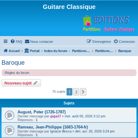
Guitare Classique
FAQ
Nous contacter
S’enregistrer
Connexion
Accueil
Portail
Index du forum
Partitions pour guitare en libre téléchargement
Partitions classées par compositeur
Baroque
Baroque
Règles du forum
Nouveau sujet
1
2
Suivante
76 sujets
Sujets
August, Peter (1726-1787)
Dernier message par
giga17
«
mer. août 05, 2026 3:12 pm
Réponses :
1
Rameau, Jean-Philippe (1683-1764-fr)
Dernier message par
Ignacio Illesca
«
dim. avr. 26, 2026 3:24 pm
Réponses :
1