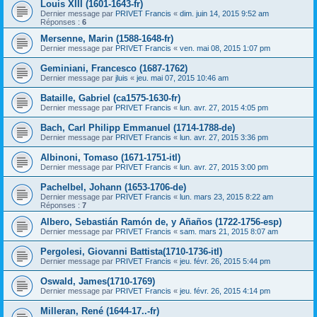
Louis XIII (1601-1643-fr)
Dernier message par
PRIVET Francis
«
dim. juin 14, 2015 9:52 am
Réponses :
6
Mersenne, Marin (1588-1648-fr)
Dernier message par
PRIVET Francis
«
ven. mai 08, 2015 1:07 pm
Geminiani, Francesco (1687-1762)
Dernier message par
jluis
«
jeu. mai 07, 2015 10:46 am
Bataille, Gabriel (ca1575-1630-fr)
Dernier message par
PRIVET Francis
«
lun. avr. 27, 2015 4:05 pm
Bach, Carl Philipp Emmanuel (1714-1788-de)
Dernier message par
PRIVET Francis
«
lun. avr. 27, 2015 3:36 pm
Albinoni, Tomaso (1671-1751-itl)
Dernier message par
PRIVET Francis
«
lun. avr. 27, 2015 3:00 pm
Pachelbel, Johann (1653-1706-de)
Dernier message par
PRIVET Francis
«
lun. mars 23, 2015 8:22 am
Réponses :
7
Albero, Sebastián Ramón de, y Añaños (1722-1756-esp)
Dernier message par
PRIVET Francis
«
sam. mars 21, 2015 8:07 am
Pergolesi, Giovanni Battista(1710-1736-itl)
Dernier message par
PRIVET Francis
«
jeu. févr. 26, 2015 5:44 pm
Oswald, James(1710-1769)
Dernier message par
PRIVET Francis
«
jeu. févr. 26, 2015 4:14 pm
Milleran, René (1644-17..-fr)