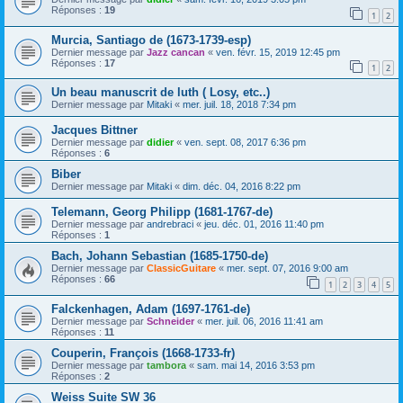
Réponses :
19
1
2
Murcia, Santiago de (1673-1739-esp)
Dernier message par
Jazz cancan
«
ven. févr. 15, 2019 12:45 pm
Réponses :
17
1
2
Un beau manuscrit de luth ( Losy, etc..)
Dernier message par
Mitaki
«
mer. juil. 18, 2018 7:34 pm
Jacques Bittner
Dernier message par
didier
«
ven. sept. 08, 2017 6:36 pm
Réponses :
6
Biber
Dernier message par
Mitaki
«
dim. déc. 04, 2016 8:22 pm
Telemann, Georg Philipp (1681-1767-de)
Dernier message par
andrebraci
«
jeu. déc. 01, 2016 11:40 pm
Réponses :
1
Bach, Johann Sebastian (1685-1750-de)
Dernier message par
ClassicGuitare
«
mer. sept. 07, 2016 9:00 am
Réponses :
66
1
2
3
4
5
Falckenhagen, Adam (1697-1761-de)
Dernier message par
Schneider
«
mer. juil. 06, 2016 11:41 am
Réponses :
11
Couperin, François (1668-1733-fr)
Dernier message par
tambora
«
sam. mai 14, 2016 3:53 pm
Réponses :
2
Weiss Suite SW 36