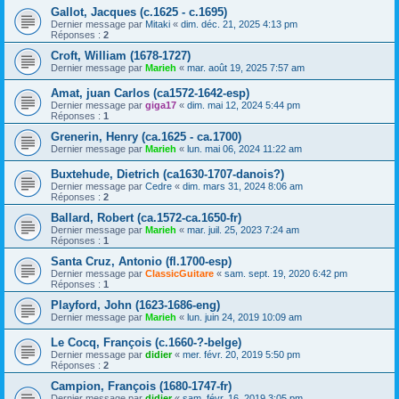
Gallot, Jacques (c.1625 - c.1695)
Dernier message par
Mitaki
«
dim. déc. 21, 2025 4:13 pm
Réponses :
2
Croft, William (1678-1727)
Dernier message par
Marieh
«
mar. août 19, 2025 7:57 am
Amat, juan Carlos (ca1572-1642-esp)
Dernier message par
giga17
«
dim. mai 12, 2024 5:44 pm
Réponses :
1
Grenerin, Henry (ca.1625 - ca.1700)
Dernier message par
Marieh
«
lun. mai 06, 2024 11:22 am
Buxtehude, Dietrich (ca1630-1707-danois?)
Dernier message par
Cedre
«
dim. mars 31, 2024 8:06 am
Réponses :
2
Ballard, Robert (ca.1572-ca.1650-fr)
Dernier message par
Marieh
«
mar. juil. 25, 2023 7:24 am
Réponses :
1
Santa Cruz, Antonio (fl.1700-esp)
Dernier message par
ClassicGuitare
«
sam. sept. 19, 2020 6:42 pm
Réponses :
1
Playford, John (1623-1686-eng)
Dernier message par
Marieh
«
lun. juin 24, 2019 10:09 am
Le Cocq, François (c.1660-?-belge)
Dernier message par
didier
«
mer. févr. 20, 2019 5:50 pm
Réponses :
2
Campion, François (1680-1747-fr)
Dernier message par
didier
«
sam. févr. 16, 2019 3:05 pm