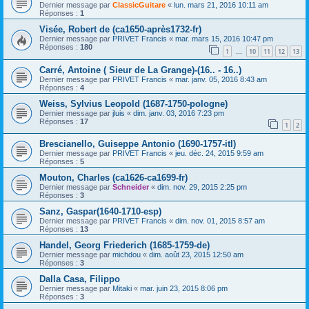
Dernier message par
ClassicGuitare
«
lun. mars 21, 2016 10:11 am
Réponses :
1
Visée, Robert de (ca1650-après1732-fr)
Dernier message par
PRIVET Francis
«
mar. mars 15, 2016 10:47 pm
Réponses :
180
1
10
11
12
13
…
Carré, Antoine ( Sieur de La Grange)-(16.. - 16..)
Dernier message par
PRIVET Francis
«
mar. janv. 05, 2016 8:43 am
Réponses :
4
Weiss, Sylvius Leopold (1687-1750-pologne)
Dernier message par
jluis
«
dim. janv. 03, 2016 7:23 pm
Réponses :
17
1
2
Brescianello, Guiseppe Antonio (1690-1757-itl)
Dernier message par
PRIVET Francis
«
jeu. déc. 24, 2015 9:59 am
Réponses :
5
Mouton, Charles (ca1626-ca1699-fr)
Dernier message par
Schneider
«
dim. nov. 29, 2015 2:25 pm
Réponses :
3
Sanz, Gaspar(1640-1710-esp)
Dernier message par
PRIVET Francis
«
dim. nov. 01, 2015 8:57 am
Réponses :
13
Handel, Georg Friederich (1685-1759-de)
Dernier message par
michdou
«
dim. août 23, 2015 12:50 am
Réponses :
3
Dalla Casa, Filippo
Dernier message par
Mitaki
«
mar. juin 23, 2015 8:06 pm
Réponses :
3