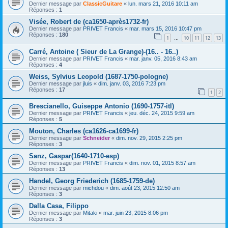
Dernier message par
ClassicGuitare
«
lun. mars 21, 2016 10:11 am
Réponses :
1
Visée, Robert de (ca1650-après1732-fr)
Dernier message par
PRIVET Francis
«
mar. mars 15, 2016 10:47 pm
Réponses :
180
1
10
11
12
13
…
Carré, Antoine ( Sieur de La Grange)-(16.. - 16..)
Dernier message par
PRIVET Francis
«
mar. janv. 05, 2016 8:43 am
Réponses :
4
Weiss, Sylvius Leopold (1687-1750-pologne)
Dernier message par
jluis
«
dim. janv. 03, 2016 7:23 pm
Réponses :
17
1
2
Brescianello, Guiseppe Antonio (1690-1757-itl)
Dernier message par
PRIVET Francis
«
jeu. déc. 24, 2015 9:59 am
Réponses :
5
Mouton, Charles (ca1626-ca1699-fr)
Dernier message par
Schneider
«
dim. nov. 29, 2015 2:25 pm
Réponses :
3
Sanz, Gaspar(1640-1710-esp)
Dernier message par
PRIVET Francis
«
dim. nov. 01, 2015 8:57 am
Réponses :
13
Handel, Georg Friederich (1685-1759-de)
Dernier message par
michdou
«
dim. août 23, 2015 12:50 am
Réponses :
3
Dalla Casa, Filippo
Dernier message par
Mitaki
«
mar. juin 23, 2015 8:06 pm
Réponses :
3