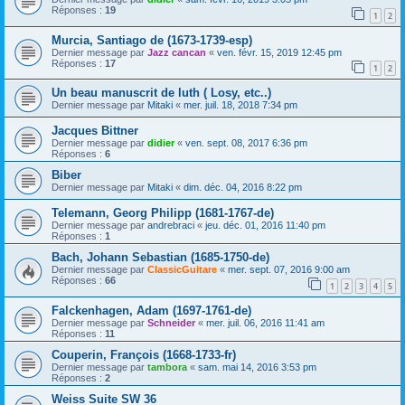
Réponses :
19
1
2
Murcia, Santiago de (1673-1739-esp)
Dernier message par
Jazz cancan
«
ven. févr. 15, 2019 12:45 pm
Réponses :
17
1
2
Un beau manuscrit de luth ( Losy, etc..)
Dernier message par
Mitaki
«
mer. juil. 18, 2018 7:34 pm
Jacques Bittner
Dernier message par
didier
«
ven. sept. 08, 2017 6:36 pm
Réponses :
6
Biber
Dernier message par
Mitaki
«
dim. déc. 04, 2016 8:22 pm
Telemann, Georg Philipp (1681-1767-de)
Dernier message par
andrebraci
«
jeu. déc. 01, 2016 11:40 pm
Réponses :
1
Bach, Johann Sebastian (1685-1750-de)
Dernier message par
ClassicGuitare
«
mer. sept. 07, 2016 9:00 am
Réponses :
66
1
2
3
4
5
Falckenhagen, Adam (1697-1761-de)
Dernier message par
Schneider
«
mer. juil. 06, 2016 11:41 am
Réponses :
11
Couperin, François (1668-1733-fr)
Dernier message par
tambora
«
sam. mai 14, 2016 3:53 pm
Réponses :
2
Weiss Suite SW 36