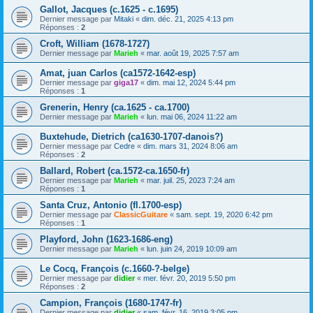
Gallot, Jacques (c.1625 - c.1695)
Dernier message par
Mitaki
«
dim. déc. 21, 2025 4:13 pm
Réponses :
2
Croft, William (1678-1727)
Dernier message par
Marieh
«
mar. août 19, 2025 7:57 am
Amat, juan Carlos (ca1572-1642-esp)
Dernier message par
giga17
«
dim. mai 12, 2024 5:44 pm
Réponses :
1
Grenerin, Henry (ca.1625 - ca.1700)
Dernier message par
Marieh
«
lun. mai 06, 2024 11:22 am
Buxtehude, Dietrich (ca1630-1707-danois?)
Dernier message par
Cedre
«
dim. mars 31, 2024 8:06 am
Réponses :
2
Ballard, Robert (ca.1572-ca.1650-fr)
Dernier message par
Marieh
«
mar. juil. 25, 2023 7:24 am
Réponses :
1
Santa Cruz, Antonio (fl.1700-esp)
Dernier message par
ClassicGuitare
«
sam. sept. 19, 2020 6:42 pm
Réponses :
1
Playford, John (1623-1686-eng)
Dernier message par
Marieh
«
lun. juin 24, 2019 10:09 am
Le Cocq, François (c.1660-?-belge)
Dernier message par
didier
«
mer. févr. 20, 2019 5:50 pm
Réponses :
2
Campion, François (1680-1747-fr)
Dernier message par
didier
«
sam. févr. 16, 2019 3:05 pm