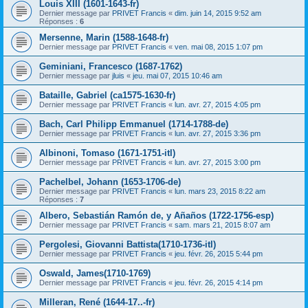
Louis XIII (1601-1643-fr)
Dernier message par
PRIVET Francis
«
dim. juin 14, 2015 9:52 am
Réponses :
6
Mersenne, Marin (1588-1648-fr)
Dernier message par
PRIVET Francis
«
ven. mai 08, 2015 1:07 pm
Geminiani, Francesco (1687-1762)
Dernier message par
jluis
«
jeu. mai 07, 2015 10:46 am
Bataille, Gabriel (ca1575-1630-fr)
Dernier message par
PRIVET Francis
«
lun. avr. 27, 2015 4:05 pm
Bach, Carl Philipp Emmanuel (1714-1788-de)
Dernier message par
PRIVET Francis
«
lun. avr. 27, 2015 3:36 pm
Albinoni, Tomaso (1671-1751-itl)
Dernier message par
PRIVET Francis
«
lun. avr. 27, 2015 3:00 pm
Pachelbel, Johann (1653-1706-de)
Dernier message par
PRIVET Francis
«
lun. mars 23, 2015 8:22 am
Réponses :
7
Albero, Sebastián Ramón de, y Añaños (1722-1756-esp)
Dernier message par
PRIVET Francis
«
sam. mars 21, 2015 8:07 am
Pergolesi, Giovanni Battista(1710-1736-itl)
Dernier message par
PRIVET Francis
«
jeu. févr. 26, 2015 5:44 pm
Oswald, James(1710-1769)
Dernier message par
PRIVET Francis
«
jeu. févr. 26, 2015 4:14 pm
Milleran, René (1644-17..-fr)