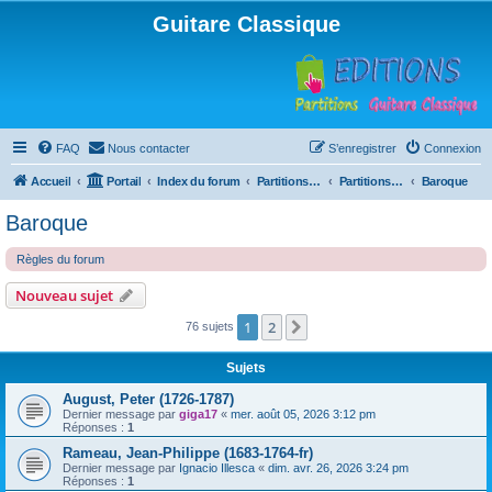
Guitare Classique
FAQ
Nous contacter
S’enregistrer
Connexion
Accueil
Portail
Index du forum
Partitions pour guitare en libre téléchargement
Partitions classées par compositeur
Baroque
Baroque
Règles du forum
Nouveau sujet
1
2
Suivante
76 sujets
Sujets
August, Peter (1726-1787)
Dernier message par
giga17
«
mer. août 05, 2026 3:12 pm
Réponses :
1
Rameau, Jean-Philippe (1683-1764-fr)
Dernier message par
Ignacio Illesca
«
dim. avr. 26, 2026 3:24 pm
Réponses :
1