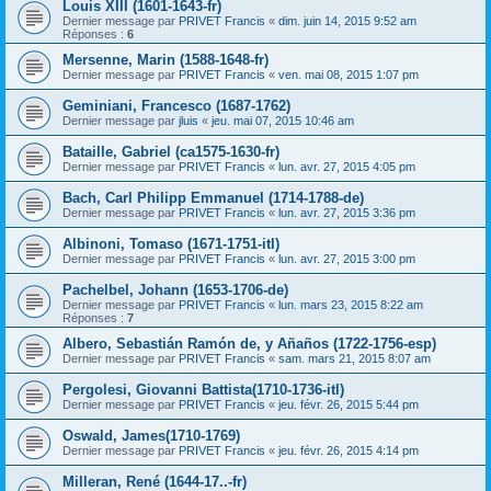
Louis XIII (1601-1643-fr)
Dernier message par
PRIVET Francis
«
dim. juin 14, 2015 9:52 am
Réponses :
6
Mersenne, Marin (1588-1648-fr)
Dernier message par
PRIVET Francis
«
ven. mai 08, 2015 1:07 pm
Geminiani, Francesco (1687-1762)
Dernier message par
jluis
«
jeu. mai 07, 2015 10:46 am
Bataille, Gabriel (ca1575-1630-fr)
Dernier message par
PRIVET Francis
«
lun. avr. 27, 2015 4:05 pm
Bach, Carl Philipp Emmanuel (1714-1788-de)
Dernier message par
PRIVET Francis
«
lun. avr. 27, 2015 3:36 pm
Albinoni, Tomaso (1671-1751-itl)
Dernier message par
PRIVET Francis
«
lun. avr. 27, 2015 3:00 pm
Pachelbel, Johann (1653-1706-de)
Dernier message par
PRIVET Francis
«
lun. mars 23, 2015 8:22 am
Réponses :
7
Albero, Sebastián Ramón de, y Añaños (1722-1756-esp)
Dernier message par
PRIVET Francis
«
sam. mars 21, 2015 8:07 am
Pergolesi, Giovanni Battista(1710-1736-itl)
Dernier message par
PRIVET Francis
«
jeu. févr. 26, 2015 5:44 pm
Oswald, James(1710-1769)
Dernier message par
PRIVET Francis
«
jeu. févr. 26, 2015 4:14 pm
Milleran, René (1644-17..-fr)