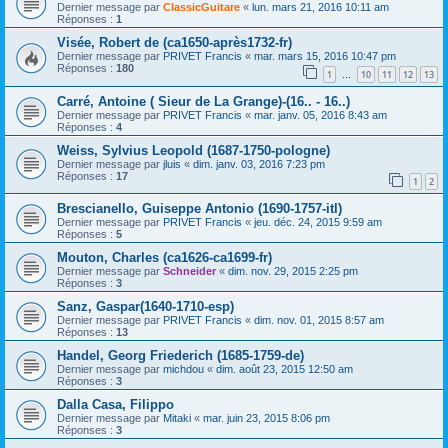
Dernier message par
ClassicGuitare
«
lun. mars 21, 2016 10:11 am
Réponses :
1
Visée, Robert de (ca1650-après1732-fr)
Dernier message par
PRIVET Francis
«
mar. mars 15, 2016 10:47 pm
Réponses :
180
1
10
11
12
13
…
Carré, Antoine ( Sieur de La Grange)-(16.. - 16..)
Dernier message par
PRIVET Francis
«
mar. janv. 05, 2016 8:43 am
Réponses :
4
Weiss, Sylvius Leopold (1687-1750-pologne)
Dernier message par
jluis
«
dim. janv. 03, 2016 7:23 pm
Réponses :
17
1
2
Brescianello, Guiseppe Antonio (1690-1757-itl)
Dernier message par
PRIVET Francis
«
jeu. déc. 24, 2015 9:59 am
Réponses :
5
Mouton, Charles (ca1626-ca1699-fr)
Dernier message par
Schneider
«
dim. nov. 29, 2015 2:25 pm
Réponses :
3
Sanz, Gaspar(1640-1710-esp)
Dernier message par
PRIVET Francis
«
dim. nov. 01, 2015 8:57 am
Réponses :
13
Handel, Georg Friederich (1685-1759-de)
Dernier message par
michdou
«
dim. août 23, 2015 12:50 am
Réponses :
3
Dalla Casa, Filippo
Dernier message par
Mitaki
«
mar. juin 23, 2015 8:06 pm
Réponses :
3