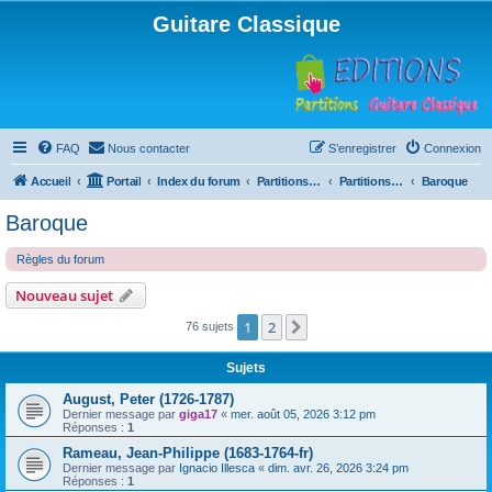
Guitare Classique
FAQ
Nous contacter
S’enregistrer
Connexion
Accueil
Portail
Index du forum
Partitions pour guitare en libre téléchargement
Partitions classées par compositeur
Baroque
Baroque
Règles du forum
Nouveau sujet
1
2
Suivante
76 sujets
Sujets
August, Peter (1726-1787)
Dernier message par
giga17
«
mer. août 05, 2026 3:12 pm
Réponses :
1
Rameau, Jean-Philippe (1683-1764-fr)
Dernier message par
Ignacio Illesca
«
dim. avr. 26, 2026 3:24 pm
Réponses :
1