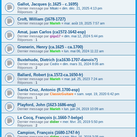
Gallot, Jacques (c.1625 - c.1695)
Dernier message par
Mitaki
«
dim. déc. 21, 2025 4:13 pm
Réponses :
2
Croft, William (1678-1727)
Dernier message par
Marieh
«
mar. août 19, 2025 7:57 am
Amat, juan Carlos (ca1572-1642-esp)
Dernier message par
giga17
«
dim. mai 12, 2024 5:44 pm
Réponses :
1
Grenerin, Henry (ca.1625 - ca.1700)
Dernier message par
Marieh
«
lun. mai 06, 2024 11:22 am
Buxtehude, Dietrich (ca1630-1707-danois?)
Dernier message par
Cedre
«
dim. mars 31, 2024 8:06 am
Réponses :
2
Ballard, Robert (ca.1572-ca.1650-fr)
Dernier message par
Marieh
«
mar. juil. 25, 2023 7:24 am
Réponses :
1
Santa Cruz, Antonio (fl.1700-esp)
Dernier message par
ClassicGuitare
«
sam. sept. 19, 2020 6:42 pm
Réponses :
1
Playford, John (1623-1686-eng)
Dernier message par
Marieh
«
lun. juin 24, 2019 10:09 am
Le Cocq, François (c.1660-?-belge)
Dernier message par
didier
«
mer. févr. 20, 2019 5:50 pm
Réponses :
2
Campion, François (1680-1747-fr)
Dernier message par
didier
«
sam. févr. 16, 2019 3:05 pm