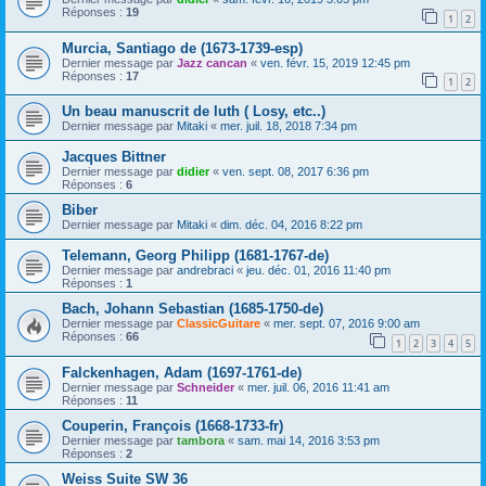
Réponses :
19
1
2
Murcia, Santiago de (1673-1739-esp)
Dernier message par
Jazz cancan
«
ven. févr. 15, 2019 12:45 pm
Réponses :
17
1
2
Un beau manuscrit de luth ( Losy, etc..)
Dernier message par
Mitaki
«
mer. juil. 18, 2018 7:34 pm
Jacques Bittner
Dernier message par
didier
«
ven. sept. 08, 2017 6:36 pm
Réponses :
6
Biber
Dernier message par
Mitaki
«
dim. déc. 04, 2016 8:22 pm
Telemann, Georg Philipp (1681-1767-de)
Dernier message par
andrebraci
«
jeu. déc. 01, 2016 11:40 pm
Réponses :
1
Bach, Johann Sebastian (1685-1750-de)
Dernier message par
ClassicGuitare
«
mer. sept. 07, 2016 9:00 am
Réponses :
66
1
2
3
4
5
Falckenhagen, Adam (1697-1761-de)
Dernier message par
Schneider
«
mer. juil. 06, 2016 11:41 am
Réponses :
11
Couperin, François (1668-1733-fr)
Dernier message par
tambora
«
sam. mai 14, 2016 3:53 pm
Réponses :
2
Weiss Suite SW 36