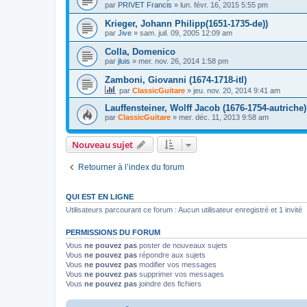
par
PRIVET Francis
»
lun. févr. 16, 2015 5:55 pm
Krieger, Johann Philipp(1651-1735-de))
par
Jive
»
sam. juil. 09, 2005 12:09 am
Colla, Domenico
par
jluis
»
mer. nov. 26, 2014 1:58 pm
Zamboni, Giovanni (1674-1718-itl)
par
ClassicGuitare
»
jeu. nov. 20, 2014 9:41 am
Lauffensteiner, Wolff Jacob (1676-1754-autriche)
par
ClassicGuitare
»
mer. déc. 11, 2013 9:58 am
Nouveau sujet
Retourner à l’index du forum
QUI EST EN LIGNE
Utilisateurs parcourant ce forum : Aucun utilisateur enregistré et 1 invité
PERMISSIONS DU FORUM
Vous
ne pouvez pas
poster de nouveaux sujets
Vous
ne pouvez pas
répondre aux sujets
Vous
ne pouvez pas
modifier vos messages
Vous
ne pouvez pas
supprimer vos messages
Vous
ne pouvez pas
joindre des fichiers