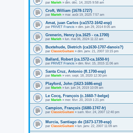
par
Marieh
»
dim. déc. 14, 2025 9:58 am
Croft, William (1678-1727)
par
Marieh
»
mar. août 19, 2025 7:57 am
Amat, juan Carlos (ca1572-1642-esp)
par
PRIVET Francis
»
dim. juin 29, 2014 8:05 am
Grenerin, Henry (ca.1625 - ca.1700)
par
Marieh
»
lun. mai 06, 2024 11:22 am
Buxtehude, Dietrich (ca1630-1707-danois?)
par
ClassicGuitare
»
dim. janv. 21, 2007 10:15 pm
Ballard, Robert (ca.1572-ca.1650-fr)
par
PRIVET Francis
»
dim. févr. 15, 2015 11:06 am
Santa Cruz, Antonio (fl.1700-esp)
par
Marieh
»
ven. sept. 18, 2020 12:30 pm
Playford, John (1623-1686-eng)
par
Marieh
»
lun. juin 24, 2019 10:09 am
Le Cocq, François (c.1660-?-belge)
par
Marieh
»
mer. févr. 20, 2019 1:21 pm
Campion, François (1680-1747-fr)
par
ClassicGuitare
»
sam. févr. 24, 2007 12:40 pm
Murcia, Santiago de (1673-1739-esp)
par
ClassicGuitare
»
lun. janv. 22, 2007 11:09 am