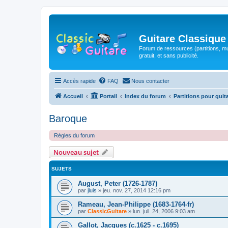
Guitare Classique
Forum de ressources (partitions, mu
gratuit, et sans publicité.
Accès rapide
FAQ
Nous contacter
Accueil
Portail
Index du forum
Partitions pour guit
Baroque
Règles du forum
Nouveau sujet
SUJETS
August, Peter (1726-1787)
par
jluis
»
jeu. nov. 27, 2014 12:16 pm
Rameau, Jean-Philippe (1683-1764-fr)
par
ClassicGuitare
»
lun. juil. 24, 2006 9:03 am
Gallot, Jacques (c.1625 - c.1695)