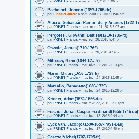
par
PRIVET Francis
»
lun. avr. 27, 2015 3:00 pm
Pachelbel, Johann (1653-1706-de)
par
ClassicGuitare
»
sam. août 18, 2007 11:46 am
Albero, Sebastián Ramón de, y Añaños (1722-1
par
PRIVET Francis
»
sam. mars 21, 2015 8:07 am
Pergolesi, Giovanni Battista(1710-1736-itl)
par
PRIVET Francis
»
jeu. févr. 26, 2015 5:44 pm
Oswald, James(1710-1769)
par
PRIVET Francis
»
jeu. févr. 26, 2015 4:14 pm
Milleran, René (1644-17..-fr)
par
PRIVET Francis
»
mar. févr. 24, 2015 4:14 pm
Marin, Marais(1656-1728-fr)
par
PRIVET Francis
»
mar. févr. 24, 2015 12:45 pm
Marcello, Benedetto(1686-1739)
par
PRIVET Francis
»
mar. févr. 24, 2015 12:28 pm
Krieger, Adam(1634-1666-de)
par
PRIVET Francis
»
dim. févr. 22, 2015 12:10 pm
Fischer, Johan Caspar Ferdinand(1656-1746-de)
par
PRIVET Francis
»
mer. févr. 18, 2015 9:04 am
Eyck van, Jacob(ca1590-1657-Pays-Bas)
par
PRIVET Francis
»
mar. févr. 17, 2015 4:59 pm
Corette Michel(1707-1795-fr)