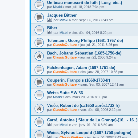
Un beau manuscrit de luth ( Losy, etc..)
par
Mitaki
»
mer. juil. 18, 2018 7:34 pm
Jacques Bittner
par
Mitaki
»
mer. sept. 06, 2017 6:43 pm
Biber
par
Mitaki
»
dim. déc. 04, 2016 8:22 pm
Telemann, Georg Philipp (1681-1767-de)
par
ClassicGuitare
»
jeu. juil. 21, 2011 6:26 pm
Bach, Johann Sebastian (1685-1750-de)
par
ClassicGuitare
»
jeu. juin 22, 2006 9:24 am
Falckenhagen, Adam (1697-1761-de)
par
ClassicGuitare
»
dim. janv. 28, 2007 10:35 pm
Couperin, François (1668-1733-fr)
par
ClassicGuitare
»
sam. févr. 03, 2007 12:41 am
Weiss Suite SW 36
par
Mitaki
»
dim. mars 20, 2016 8:35 pm
Visée, Robert de (ca1650-après1732-fr)
par
ClassicGuitare
»
ven. déc. 08, 2006 2:12 pm
Carré, Antoine ( Sieur de La Grange)-(16.. - 16..)
par
Mitaki
»
ven. janv. 01, 2016 8:50 am
Weiss, Sylvius Leopold (1687-1750-pologne)
par
ClassicGuitare
»
jeu. janv. 04, 2007 7:43 pm