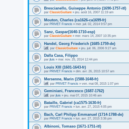
Brescianello, Guiseppe Antonio (1690-1757-itl)
par
ClassicGuitare
»
jeu. août 16, 2007 11:19 am
Mouton, Charles (ca1626-ca1699-fr)
par
PRIVET Francis
»
mer. juil. 02, 2014 9:57 pm
Sanz, Gaspar(1640-1710-esp)
par
ClassicGuitare
»
mer. mars 14, 2007 10:35 pm
Handel, Georg Friederich (1685-1759-de)
par
ClassicGuitare
»
jeu. juil. 06, 2006 9:27 am
Dalla Casa, Filippo
par
jluis
»
mar. nov. 25, 2014 12:44 pm
Louis XIII (1601-1643-fr)
par
PRIVET Francis
»
dim. avr. 26, 2015 10:57 am
Mersenne, Marin (1588-1648-fr)
par
PRIVET Francis
»
ven. mai 08, 2015 1:07 pm
Geminiani, Francesco (1687-1762)
par
jluis
»
jeu. mai 07, 2015 10:46 am
Bataille, Gabriel (ca1575-1630-fr)
par
PRIVET Francis
»
lun. avr. 27, 2015 4:05 pm
Bach, Carl Philipp Emmanuel (1714-1788-de)
par
PRIVET Francis
»
lun. avr. 27, 2015 3:36 pm
Albinoni, Tomaso (1671-1751-itl)