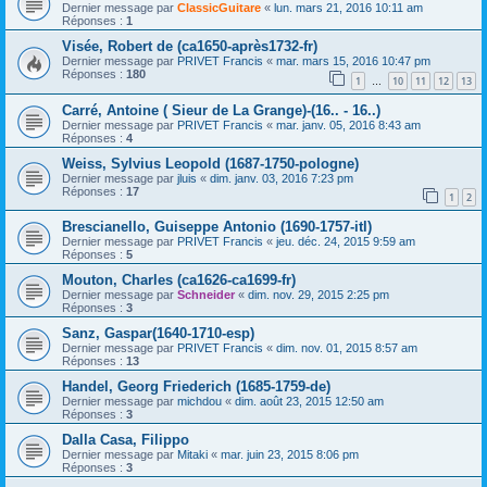
Dernier message par
ClassicGuitare
«
lun. mars 21, 2016 10:11 am
Réponses :
1
Visée, Robert de (ca1650-après1732-fr)
Dernier message par
PRIVET Francis
«
mar. mars 15, 2016 10:47 pm
Réponses :
180
1
10
11
12
13
…
Carré, Antoine ( Sieur de La Grange)-(16.. - 16..)
Dernier message par
PRIVET Francis
«
mar. janv. 05, 2016 8:43 am
Réponses :
4
Weiss, Sylvius Leopold (1687-1750-pologne)
Dernier message par
jluis
«
dim. janv. 03, 2016 7:23 pm
Réponses :
17
1
2
Brescianello, Guiseppe Antonio (1690-1757-itl)
Dernier message par
PRIVET Francis
«
jeu. déc. 24, 2015 9:59 am
Réponses :
5
Mouton, Charles (ca1626-ca1699-fr)
Dernier message par
Schneider
«
dim. nov. 29, 2015 2:25 pm
Réponses :
3
Sanz, Gaspar(1640-1710-esp)
Dernier message par
PRIVET Francis
«
dim. nov. 01, 2015 8:57 am
Réponses :
13
Handel, Georg Friederich (1685-1759-de)
Dernier message par
michdou
«
dim. août 23, 2015 12:50 am
Réponses :
3
Dalla Casa, Filippo
Dernier message par
Mitaki
«
mar. juin 23, 2015 8:06 pm
Réponses :
3