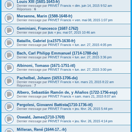
Louis XIII (1601-1643-fr)
Dernier message par
PRIVET Francis
«
dim. juin 14, 2015 9:52 am
Réponses :
6
Mersenne, Marin (1588-1648-fr)
Dernier message par
PRIVET Francis
«
ven. mai 08, 2015 1:07 pm
Geminiani, Francesco (1687-1762)
Dernier message par
jluis
«
jeu. mai 07, 2015 10:46 am
Bataille, Gabriel (ca1575-1630-fr)
Dernier message par
PRIVET Francis
«
lun. avr. 27, 2015 4:05 pm
Bach, Carl Philipp Emmanuel (1714-1788-de)
Dernier message par
PRIVET Francis
«
lun. avr. 27, 2015 3:36 pm
Albinoni, Tomaso (1671-1751-itl)
Dernier message par
PRIVET Francis
«
lun. avr. 27, 2015 3:00 pm
Pachelbel, Johann (1653-1706-de)
Dernier message par
PRIVET Francis
«
lun. mars 23, 2015 8:22 am
Réponses :
7
Albero, Sebastián Ramón de, y Añaños (1722-1756-esp)
Dernier message par
PRIVET Francis
«
sam. mars 21, 2015 8:07 am
Pergolesi, Giovanni Battista(1710-1736-itl)
Dernier message par
PRIVET Francis
«
jeu. févr. 26, 2015 5:44 pm
Oswald, James(1710-1769)
Dernier message par
PRIVET Francis
«
jeu. févr. 26, 2015 4:14 pm
Milleran, René (1644-17..-fr)