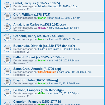
Gallot, Jacques (c.1625 - c.1695)
Dernier message par
Mitaki
«
dim. déc. 21, 2025 4:13 pm
Réponses :
2
Croft, William (1678-1727)
Dernier message par
Marieh
«
mar. août 19, 2025 7:57 am
Amat, juan Carlos (ca1572-1642-esp)
Dernier message par
giga17
«
dim. mai 12, 2024 5:44 pm
Réponses :
1
Grenerin, Henry (ca.1625 - ca.1700)
Dernier message par
Marieh
«
lun. mai 06, 2024 11:22 am
Buxtehude, Dietrich (ca1630-1707-danois?)
Dernier message par
Cedre
«
dim. mars 31, 2024 8:06 am
Réponses :
2
Ballard, Robert (ca.1572-ca.1650-fr)
Dernier message par
Marieh
«
mar. juil. 25, 2023 7:24 am
Réponses :
1
Santa Cruz, Antonio (fl.1700-esp)
Dernier message par
ClassicGuitare
«
sam. sept. 19, 2020 6:42 pm
Réponses :
1
Playford, John (1623-1686-eng)
Dernier message par
Marieh
«
lun. juin 24, 2019 10:09 am
Le Cocq, François (c.1660-?-belge)
Dernier message par
didier
«
mer. févr. 20, 2019 5:50 pm
Réponses :
2
Campion, François (1680-1747-fr)
Dernier message par
didier
«
sam. févr. 16, 2019 3:05 pm