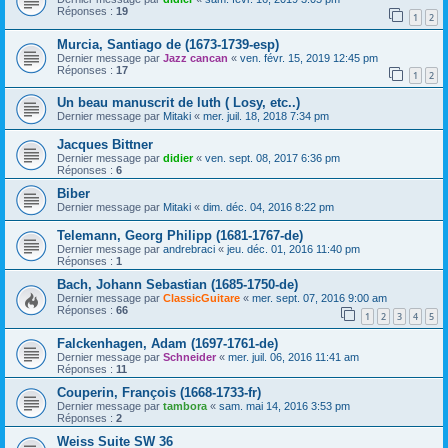
Réponses :
19
1
2
Murcia, Santiago de (1673-1739-esp)
Dernier message par
Jazz cancan
«
ven. févr. 15, 2019 12:45 pm
Réponses :
17
1
2
Un beau manuscrit de luth ( Losy, etc..)
Dernier message par
Mitaki
«
mer. juil. 18, 2018 7:34 pm
Jacques Bittner
Dernier message par
didier
«
ven. sept. 08, 2017 6:36 pm
Réponses :
6
Biber
Dernier message par
Mitaki
«
dim. déc. 04, 2016 8:22 pm
Telemann, Georg Philipp (1681-1767-de)
Dernier message par
andrebraci
«
jeu. déc. 01, 2016 11:40 pm
Réponses :
1
Bach, Johann Sebastian (1685-1750-de)
Dernier message par
ClassicGuitare
«
mer. sept. 07, 2016 9:00 am
Réponses :
66
1
2
3
4
5
Falckenhagen, Adam (1697-1761-de)
Dernier message par
Schneider
«
mer. juil. 06, 2016 11:41 am
Réponses :
11
Couperin, François (1668-1733-fr)
Dernier message par
tambora
«
sam. mai 14, 2016 3:53 pm
Réponses :
2
Weiss Suite SW 36