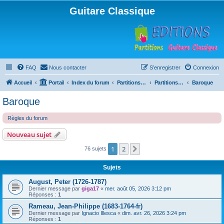
Guitare Classique
FAQ
Nous contacter
S’enregistrer
Connexion
Accueil
Portail
Index du forum
Partitions pour guitare en libre téléchargement
Partitions classées par compositeur
Baroque
Baroque
Règles du forum
Nouveau sujet
1
2
Suivante
76 sujets
Sujets
August, Peter (1726-1787)
Dernier message par
giga17
«
mer. août 05, 2026 3:12 pm
Réponses :
1
Rameau, Jean-Philippe (1683-1764-fr)
Dernier message par
Ignacio Illesca
«
dim. avr. 26, 2026 3:24 pm
Réponses :
1