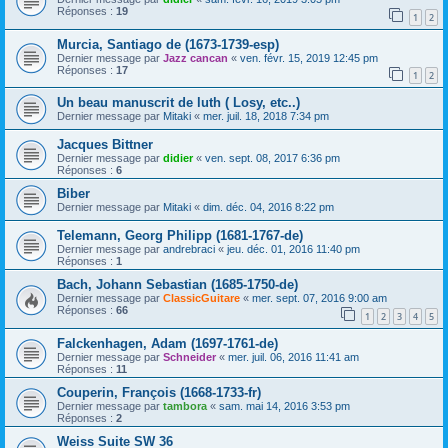
Réponses :
19
1
2
Murcia, Santiago de (1673-1739-esp)
Dernier message par
Jazz cancan
«
ven. févr. 15, 2019 12:45 pm
Réponses :
17
1
2
Un beau manuscrit de luth ( Losy, etc..)
Dernier message par
Mitaki
«
mer. juil. 18, 2018 7:34 pm
Jacques Bittner
Dernier message par
didier
«
ven. sept. 08, 2017 6:36 pm
Réponses :
6
Biber
Dernier message par
Mitaki
«
dim. déc. 04, 2016 8:22 pm
Telemann, Georg Philipp (1681-1767-de)
Dernier message par
andrebraci
«
jeu. déc. 01, 2016 11:40 pm
Réponses :
1
Bach, Johann Sebastian (1685-1750-de)
Dernier message par
ClassicGuitare
«
mer. sept. 07, 2016 9:00 am
Réponses :
66
1
2
3
4
5
Falckenhagen, Adam (1697-1761-de)
Dernier message par
Schneider
«
mer. juil. 06, 2016 11:41 am
Réponses :
11
Couperin, François (1668-1733-fr)
Dernier message par
tambora
«
sam. mai 14, 2016 3:53 pm
Réponses :
2
Weiss Suite SW 36