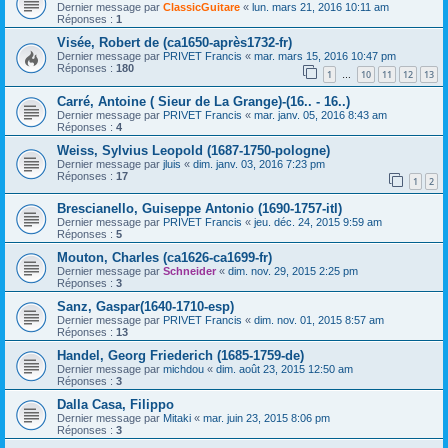
Dernier message par
ClassicGuitare
«
lun. mars 21, 2016 10:11 am
Réponses :
1
Visée, Robert de (ca1650-après1732-fr)
Dernier message par
PRIVET Francis
«
mar. mars 15, 2016 10:47 pm
Réponses :
180
1
10
11
12
13
…
Carré, Antoine ( Sieur de La Grange)-(16.. - 16..)
Dernier message par
PRIVET Francis
«
mar. janv. 05, 2016 8:43 am
Réponses :
4
Weiss, Sylvius Leopold (1687-1750-pologne)
Dernier message par
jluis
«
dim. janv. 03, 2016 7:23 pm
Réponses :
17
1
2
Brescianello, Guiseppe Antonio (1690-1757-itl)
Dernier message par
PRIVET Francis
«
jeu. déc. 24, 2015 9:59 am
Réponses :
5
Mouton, Charles (ca1626-ca1699-fr)
Dernier message par
Schneider
«
dim. nov. 29, 2015 2:25 pm
Réponses :
3
Sanz, Gaspar(1640-1710-esp)
Dernier message par
PRIVET Francis
«
dim. nov. 01, 2015 8:57 am
Réponses :
13
Handel, Georg Friederich (1685-1759-de)
Dernier message par
michdou
«
dim. août 23, 2015 12:50 am
Réponses :
3
Dalla Casa, Filippo
Dernier message par
Mitaki
«
mar. juin 23, 2015 8:06 pm
Réponses :
3