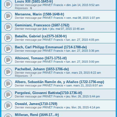
Louis XIII (1601-1643-fr)
Dernier message par
PRIVET Francis
«
dim. juin 14, 2015 9:52 am
Réponses :
6
Mersenne, Marin (1588-1648-fr)
Dernier message par
PRIVET Francis
«
ven. mai 08, 2015 1:07 pm
Geminiani, Francesco (1687-1762)
Dernier message par
jluis
«
jeu. mai 07, 2015 10:46 am
Bataille, Gabriel (ca1575-1630-fr)
Dernier message par
PRIVET Francis
«
lun. avr. 27, 2015 4:05 pm
Bach, Carl Philipp Emmanuel (1714-1788-de)
Dernier message par
PRIVET Francis
«
lun. avr. 27, 2015 3:36 pm
Albinoni, Tomaso (1671-1751-itl)
Dernier message par
PRIVET Francis
«
lun. avr. 27, 2015 3:00 pm
Pachelbel, Johann (1653-1706-de)
Dernier message par
PRIVET Francis
«
lun. mars 23, 2015 8:22 am
Réponses :
7
Albero, Sebastián Ramón de, y Añaños (1722-1756-esp)
Dernier message par
PRIVET Francis
«
sam. mars 21, 2015 8:07 am
Pergolesi, Giovanni Battista(1710-1736-itl)
Dernier message par
PRIVET Francis
«
jeu. févr. 26, 2015 5:44 pm
Oswald, James(1710-1769)
Dernier message par
PRIVET Francis
«
jeu. févr. 26, 2015 4:14 pm
Milleran, René (1644-17..-fr)