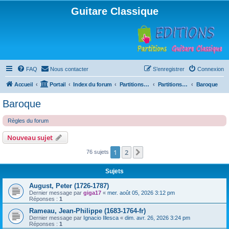
Guitare Classique
FAQ
Nous contacter
S’enregistrer
Connexion
Accueil
Portail
Index du forum
Partitions pour guitare en libre téléchargement
Partitions classées par compositeur
Baroque
Baroque
Règles du forum
Nouveau sujet
1
2
Suivante
76 sujets
Sujets
August, Peter (1726-1787)
Dernier message par
giga17
«
mer. août 05, 2026 3:12 pm
Réponses :
1
Rameau, Jean-Philippe (1683-1764-fr)
Dernier message par
Ignacio Illesca
«
dim. avr. 26, 2026 3:24 pm
Réponses :
1