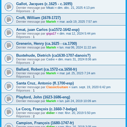
Gallot, Jacques (c.1625 - c.1695)
Dernier message par
Mitaki
«
dim. déc. 21, 2025 4:13 pm
Réponses :
2
Croft, William (1678-1727)
Dernier message par
Marieh
«
mar. août 19, 2025 7:57 am
Amat, juan Carlos (ca1572-1642-esp)
Dernier message par
giga17
«
dim. mai 12, 2024 5:44 pm
Réponses :
1
Grenerin, Henry (ca.1625 - ca.1700)
Dernier message par
Marieh
«
lun. mai 06, 2024 11:22 am
Buxtehude, Dietrich (ca1630-1707-danois?)
Dernier message par
Cedre
«
dim. mars 31, 2024 8:06 am
Réponses :
2
Ballard, Robert (ca.1572-ca.1650-fr)
Dernier message par
Marieh
«
mar. juil. 25, 2023 7:24 am
Réponses :
1
Santa Cruz, Antonio (fl.1700-esp)
Dernier message par
ClassicGuitare
«
sam. sept. 19, 2020 6:42 pm
Réponses :
1
Playford, John (1623-1686-eng)
Dernier message par
Marieh
«
lun. juin 24, 2019 10:09 am
Le Cocq, François (c.1660-?-belge)
Dernier message par
didier
«
mer. févr. 20, 2019 5:50 pm
Réponses :
2
Campion, François (1680-1747-fr)
Dernier message par
didier
«
sam. févr. 16, 2019 3:05 pm