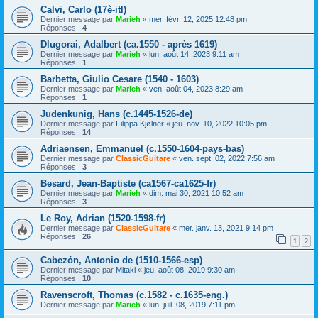
Calvi, Carlo (17è-itl)
Dernier message par
Marieh
«
mer. févr. 12, 2025 12:48 pm
Réponses :
4
Dlugorai, Adalbert (ca.1550 - après 1619)
Dernier message par
Marieh
«
lun. août 14, 2023 9:11 am
Réponses :
1
Barbetta, Giulio Cesare (1540 - 1603)
Dernier message par
Marieh
«
ven. août 04, 2023 8:29 am
Réponses :
1
Judenkunig, Hans (c.1445-1526-de)
Dernier message par
Filippa Kjølner
«
jeu. nov. 10, 2022 10:05 pm
Réponses :
14
Adriaensen, Emmanuel (c.1550-1604-pays-bas)
Dernier message par
ClassicGuitare
«
ven. sept. 02, 2022 7:56 am
Réponses :
3
Besard, Jean-Baptiste (ca1567-ca1625-fr)
Dernier message par
Marieh
«
dim. mai 30, 2021 10:52 am
Réponses :
3
Le Roy, Adrian (1520-1598-fr)
Dernier message par
ClassicGuitare
«
mer. janv. 13, 2021 9:14 pm
Réponses :
26
1
2
Cabezón, Antonio de (1510-1566-esp)
Dernier message par
Mitaki
«
jeu. août 08, 2019 9:30 am
Réponses :
10
Ravenscroft, Thomas (c.1582 - c.1635-eng.)
Dernier message par
Marieh
«
lun. juil. 08, 2019 7:11 pm