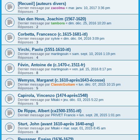
[Recueil] (auteurs divers)
Dernier message par
zacolma
«
mar. janv. 10, 2017 3:36 pm
Réponses :
7
Van den Hove, Joachim (1567-1620)
Dernier message par
tambora
«
dim. déc. 25, 2016 10:20 am
Réponses :
2
Corbetta, Francesco (c.1615-1681-itl)
Dernier message par
sylvie
«
dim. déc. 04, 2016 3:09 pm
Réponses :
3
Virchi, Paolo (1551-1610-itl)
Dernier message par
martingouin
«
sam. sept. 10, 2016 1:19 pm
Réponses :
4
Févin, Antoine de (c.1470-c.1511-fr)
Dernier message par
martingouin
«
ven. juil. 15, 2016 8:17 pm
Réponses :
8
Wemyss, Margaret (c.1610-après1643-écosse)
Dernier message par
ClassicGuitare
«
lun. déc. 07, 2015 10:15 pm
Réponses :
5
Capirola, Vincenzo (1474-après1548)
Dernier message par
Mitaki
«
jeu. déc. 03, 2015 5:22 pm
Réponses :
5
De Rippe, Albert (ca1500-1551-itl)
Dernier message par
PRIVET Francis
«
lun. sept. 28, 2015 1:01 pm
Sturt, John (avant 1610-après 1640-eng)
Dernier message par
Mitaki
«
mar. sept. 01, 2015 8:45 am
Réponses :
8
Reussner, Esaias (1636-1679)