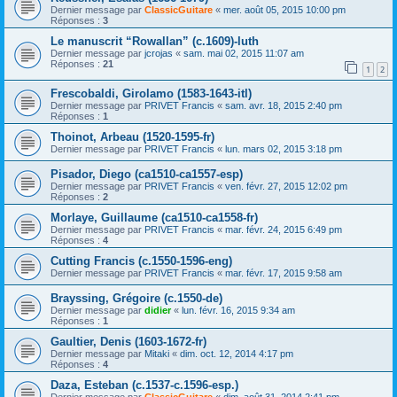
Dernier message par
ClassicGuitare
«
mer. août 05, 2015 10:00 pm
Réponses :
3
Le manuscrit “Rowallan” (c.1609)-luth
Dernier message par
jcrojas
«
sam. mai 02, 2015 11:07 am
Réponses :
21
1
2
Frescobaldi, Girolamo (1583-1643-itl)
Dernier message par
PRIVET Francis
«
sam. avr. 18, 2015 2:40 pm
Réponses :
1
Thoinot, Arbeau (1520-1595-fr)
Dernier message par
PRIVET Francis
«
lun. mars 02, 2015 3:18 pm
Pisador, Diego (ca1510-ca1557-esp)
Dernier message par
PRIVET Francis
«
ven. févr. 27, 2015 12:02 pm
Réponses :
2
Morlaye, Guillaume (ca1510-ca1558-fr)
Dernier message par
PRIVET Francis
«
mar. févr. 24, 2015 6:49 pm
Réponses :
4
Cutting Francis (c.1550-1596-eng)
Dernier message par
PRIVET Francis
«
mar. févr. 17, 2015 9:58 am
Brayssing, Grégoire (c.1550-de)
Dernier message par
didier
«
lun. févr. 16, 2015 9:34 am
Réponses :
1
Gaultier, Denis (1603-1672-fr)
Dernier message par
Mitaki
«
dim. oct. 12, 2014 4:17 pm
Réponses :
4
Daza, Esteban (c.1537-c.1596-esp.)
Dernier message par
ClassicGuitare
«
dim. août 31, 2014 2:41 pm