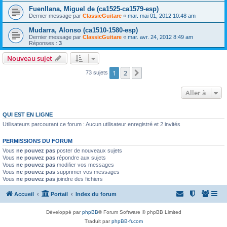
Fuenllana, Miguel de (ca1525-ca1579-esp)
Dernier message par
ClassicGuitare
«
mar. mai 01, 2012 10:48 am
Mudarra, Alonso (ca1510-1580-esp)
Dernier message par
ClassicGuitare
«
mar. avr. 24, 2012 8:49 am
Réponses :
3
Nouveau sujet
1
2
Suivante
73 sujets
Aller à
QUI EST EN LIGNE
Utilisateurs parcourant ce forum : Aucun utilisateur enregistré et 2 invités
PERMISSIONS DU FORUM
Vous
ne pouvez pas
poster de nouveaux sujets
Vous
ne pouvez pas
répondre aux sujets
Vous
ne pouvez pas
modifier vos messages
Vous
ne pouvez pas
supprimer vos messages
Vous
ne pouvez pas
joindre des fichiers
Accueil
Portail
Index du forum
Développé par
phpBB
® Forum Software © phpBB Limited
Traduit par
phpBB-fr.com