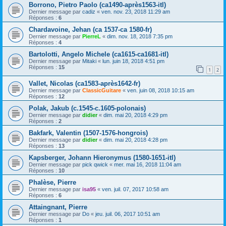
Borrono, Pietro Paolo (ca1490-après1563-itl)
Dernier message par
cadiz
«
ven. nov. 23, 2018 11:29 am
Réponses :
6
Chardavoine, Jehan (ca 1537-ca 1580-fr)
Dernier message par
PierreL
«
dim. nov. 18, 2018 7:35 pm
Réponses :
4
Bartolotti, Angelo Michele (ca1615-ca1681-itl)
Dernier message par
Mitaki
«
lun. juin 18, 2018 4:51 pm
Réponses :
15
1
2
Vallet, Nicolas (ca1583-après1642-fr)
Dernier message par
ClassicGuitare
«
ven. juin 08, 2018 10:15 am
Réponses :
12
Polak, Jakub (c.1545-c.1605-polonais)
Dernier message par
didier
«
dim. mai 20, 2018 4:29 pm
Réponses :
2
Bakfark, Valentin (1507-1576-hongrois)
Dernier message par
didier
«
dim. mai 20, 2018 4:28 pm
Réponses :
13
Kapsberger, Johann Hieronymus (1580-1651-itl)
Dernier message par
pick qwick
«
mer. mai 16, 2018 11:04 am
Réponses :
10
Phalèse, Pierre
Dernier message par
isa95
«
ven. juil. 07, 2017 10:58 am
Réponses :
6
Attaingnant, Pierre
Dernier message par
Do
«
jeu. juil. 06, 2017 10:51 am
Réponses :
1