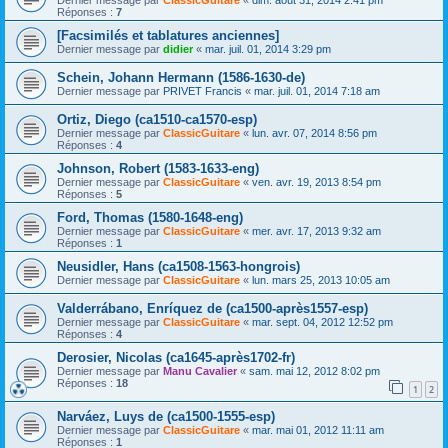
Réponses :
7
[Facsimilés et tablatures anciennes]
Dernier message par
didier
«
mar. juil. 01, 2014 3:29 pm
Schein, Johann Hermann (1586-1630-de)
Dernier message par
PRIVET Francis
«
mar. juil. 01, 2014 7:18 am
Ortiz, Diego (ca1510-ca1570-esp)
Dernier message par
ClassicGuitare
«
lun. avr. 07, 2014 8:56 pm
Réponses :
4
Johnson, Robert (1583-1633-eng)
Dernier message par
ClassicGuitare
«
ven. avr. 19, 2013 8:54 pm
Réponses :
5
Ford, Thomas (1580-1648-eng)
Dernier message par
ClassicGuitare
«
mer. avr. 17, 2013 9:32 am
Réponses :
1
Neusidler, Hans (ca1508-1563-hongrois)
Dernier message par
ClassicGuitare
«
lun. mars 25, 2013 10:05 am
Valderrábano, Enríquez de (ca1500-après1557-esp)
Dernier message par
ClassicGuitare
«
mar. sept. 04, 2012 12:52 pm
Réponses :
4
Derosier, Nicolas (ca1645-après1702-fr)
Dernier message par
Manu Cavalier
«
sam. mai 12, 2012 8:02 pm
Réponses :
18
1
2
Narváez, Luys de (ca1500-1555-esp)
Dernier message par
ClassicGuitare
«
mar. mai 01, 2012 11:11 am
Réponses :
1