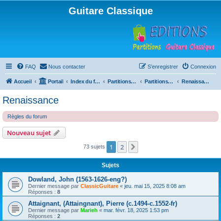
Guitare Classique
FAQ
Nous contacter
S’enregistrer
Connexion
Accueil
Portail
Index du forum
Partitions pour guitare en libre téléchargement
Partitions classées par compositeur
Renaissance
Renaissance
Règles du forum
Nouveau sujet
1
2
Suivante
73 sujets
Sujets
Dowland, John (1563-1626-eng?)
Dernier message par
ClassicGuitare
«
jeu. mai 15, 2025 8:08 am
Réponses :
8
Attaignant, (Attaingnant), Pierre (c.1494-c.1552-fr)
Dernier message par
Marieh
«
mar. févr. 18, 2025 1:53 pm
Réponses :
2