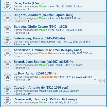
Calvi, Carlo (17è-itl)
Dernier message par
Marieh
«
mer. févr. 12, 2025 12:48 pm
Réponses :
4
Dlugorai, Adalbert (ca.1550 - après 1619)
Dernier message par
Marieh
«
lun. août 14, 2023 9:11 am
Réponses :
1
Barbetta, Giulio Cesare (1540 - 1603)
Dernier message par
Marieh
«
ven. août 04, 2023 8:29 am
Réponses :
1
Judenkunig, Hans (c.1445-1526-de)
Dernier message par
Filippa Kjølner
«
jeu. nov. 10, 2022 10:05 pm
Réponses :
14
Adriaensen, Emmanuel (c.1550-1604-pays-bas)
Dernier message par
ClassicGuitare
«
ven. sept. 02, 2022 7:56 am
Réponses :
3
Besard, Jean-Baptiste (ca1567-ca1625-fr)
Dernier message par
Marieh
«
dim. mai 30, 2021 10:52 am
Réponses :
3
Le Roy, Adrian (1520-1598-fr)
Dernier message par
ClassicGuitare
«
mer. janv. 13, 2021 9:14 pm
Réponses :
26
1
2
Cabezón, Antonio de (1510-1566-esp)
Dernier message par
Mitaki
«
jeu. août 08, 2019 9:30 am
Réponses :
10
Ravenscroft, Thomas (c.1582 - c.1635-eng.)
Dernier message par
Marieh
«
lun. juil. 08, 2019 7:11 pm