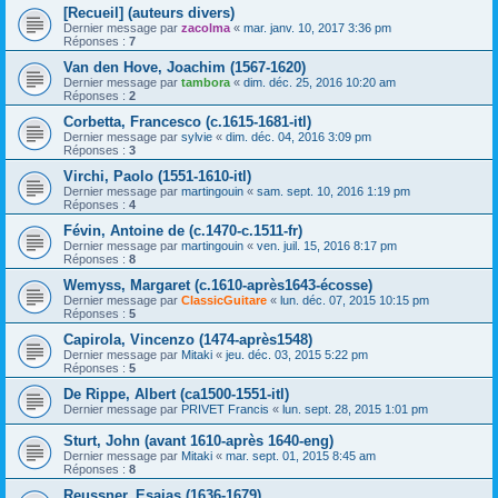
[Recueil] (auteurs divers)
Dernier message par
zacolma
«
mar. janv. 10, 2017 3:36 pm
Réponses :
7
Van den Hove, Joachim (1567-1620)
Dernier message par
tambora
«
dim. déc. 25, 2016 10:20 am
Réponses :
2
Corbetta, Francesco (c.1615-1681-itl)
Dernier message par
sylvie
«
dim. déc. 04, 2016 3:09 pm
Réponses :
3
Virchi, Paolo (1551-1610-itl)
Dernier message par
martingouin
«
sam. sept. 10, 2016 1:19 pm
Réponses :
4
Févin, Antoine de (c.1470-c.1511-fr)
Dernier message par
martingouin
«
ven. juil. 15, 2016 8:17 pm
Réponses :
8
Wemyss, Margaret (c.1610-après1643-écosse)
Dernier message par
ClassicGuitare
«
lun. déc. 07, 2015 10:15 pm
Réponses :
5
Capirola, Vincenzo (1474-après1548)
Dernier message par
Mitaki
«
jeu. déc. 03, 2015 5:22 pm
Réponses :
5
De Rippe, Albert (ca1500-1551-itl)
Dernier message par
PRIVET Francis
«
lun. sept. 28, 2015 1:01 pm
Sturt, John (avant 1610-après 1640-eng)
Dernier message par
Mitaki
«
mar. sept. 01, 2015 8:45 am
Réponses :
8
Reussner, Esaias (1636-1679)