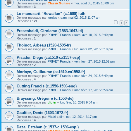
Dernier message par
ClassicGuitare
«
mer. août 05, 2015 10:00 pm
Réponses :
3
Le manuscrit “Rowallan” (c.1609)-luth
Dernier message par
jcrojas
«
sam. mai 02, 2015 11:07 am
Réponses :
21
1
2
Frescobaldi, Girolamo (1583-1643-itl)
Dernier message par
PRIVET Francis
«
sam. avr. 18, 2015 2:40 pm
Réponses :
1
Thoinot, Arbeau (1520-1595-fr)
Dernier message par
PRIVET Francis
«
lun. mars 02, 2015 3:18 pm
Pisador, Diego (ca1510-ca1557-esp)
Dernier message par
PRIVET Francis
«
ven. févr. 27, 2015 12:02 pm
Réponses :
2
Morlaye, Guillaume (ca1510-ca1558-fr)
Dernier message par
PRIVET Francis
«
mar. févr. 24, 2015 6:49 pm
Réponses :
4
Cutting Francis (c.1550-1596-eng)
Dernier message par
PRIVET Francis
«
mar. févr. 17, 2015 9:58 am
Brayssing, Grégoire (c.1550-de)
Dernier message par
didier
«
lun. févr. 16, 2015 9:34 am
Réponses :
1
Gaultier, Denis (1603-1672-fr)
Dernier message par
Mitaki
«
dim. oct. 12, 2014 4:17 pm
Réponses :
4
Daza, Esteban (c.1537-c.1596-esp.)
Dernier message par
ClassicGuitare
«
dim. août 31, 2014 2:41 pm