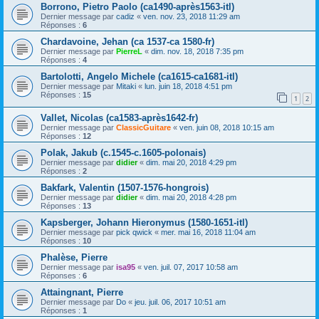
Borrono, Pietro Paolo (ca1490-après1563-itl)
Dernier message par
cadiz
«
ven. nov. 23, 2018 11:29 am
Réponses :
6
Chardavoine, Jehan (ca 1537-ca 1580-fr)
Dernier message par
PierreL
«
dim. nov. 18, 2018 7:35 pm
Réponses :
4
Bartolotti, Angelo Michele (ca1615-ca1681-itl)
Dernier message par
Mitaki
«
lun. juin 18, 2018 4:51 pm
Réponses :
15
1
2
Vallet, Nicolas (ca1583-après1642-fr)
Dernier message par
ClassicGuitare
«
ven. juin 08, 2018 10:15 am
Réponses :
12
Polak, Jakub (c.1545-c.1605-polonais)
Dernier message par
didier
«
dim. mai 20, 2018 4:29 pm
Réponses :
2
Bakfark, Valentin (1507-1576-hongrois)
Dernier message par
didier
«
dim. mai 20, 2018 4:28 pm
Réponses :
13
Kapsberger, Johann Hieronymus (1580-1651-itl)
Dernier message par
pick qwick
«
mer. mai 16, 2018 11:04 am
Réponses :
10
Phalèse, Pierre
Dernier message par
isa95
«
ven. juil. 07, 2017 10:58 am
Réponses :
6
Attaingnant, Pierre
Dernier message par
Do
«
jeu. juil. 06, 2017 10:51 am
Réponses :
1