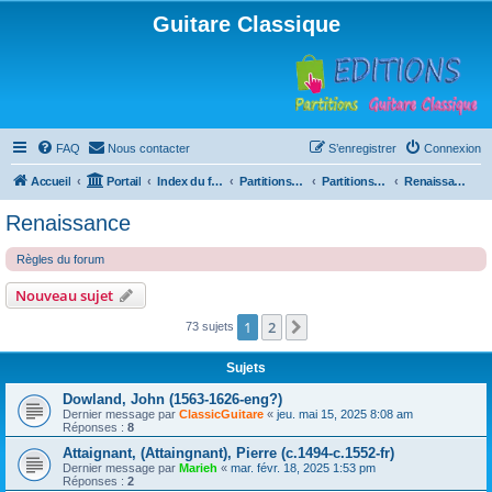
Guitare Classique
FAQ
Nous contacter
S’enregistrer
Connexion
Accueil
Portail
Index du forum
Partitions pour guitare en libre téléchargement
Partitions classées par compositeur
Renaissance
Renaissance
Règles du forum
Nouveau sujet
1
2
Suivante
73 sujets
Sujets
Dowland, John (1563-1626-eng?)
Dernier message par
ClassicGuitare
«
jeu. mai 15, 2025 8:08 am
Réponses :
8
Attaignant, (Attaingnant), Pierre (c.1494-c.1552-fr)
Dernier message par
Marieh
«
mar. févr. 18, 2025 1:53 pm
Réponses :
2