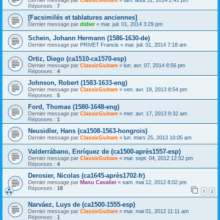
Réponses :
7
[Facsimilés et tablatures anciennes]
Dernier message par
didier
«
mar. juil. 01, 2014 3:29 pm
Schein, Johann Hermann (1586-1630-de)
Dernier message par
PRIVET Francis
«
mar. juil. 01, 2014 7:18 am
Ortiz, Diego (ca1510-ca1570-esp)
Dernier message par
ClassicGuitare
«
lun. avr. 07, 2014 8:56 pm
Réponses :
4
Johnson, Robert (1583-1633-eng)
Dernier message par
ClassicGuitare
«
ven. avr. 19, 2013 8:54 pm
Réponses :
5
Ford, Thomas (1580-1648-eng)
Dernier message par
ClassicGuitare
«
mer. avr. 17, 2013 9:32 am
Réponses :
1
Neusidler, Hans (ca1508-1563-hongrois)
Dernier message par
ClassicGuitare
«
lun. mars 25, 2013 10:05 am
Valderrábano, Enríquez de (ca1500-après1557-esp)
Dernier message par
ClassicGuitare
«
mar. sept. 04, 2012 12:52 pm
Réponses :
4
Derosier, Nicolas (ca1645-après1702-fr)
Dernier message par
Manu Cavalier
«
sam. mai 12, 2012 8:02 pm
Réponses :
18
1
2
Narváez, Luys de (ca1500-1555-esp)
Dernier message par
ClassicGuitare
«
mar. mai 01, 2012 11:11 am
Réponses :
1