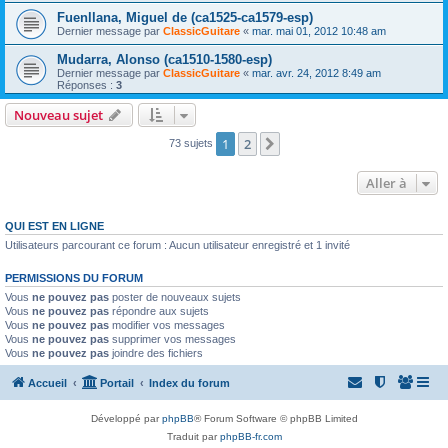
Fuenllana, Miguel de (ca1525-ca1579-esp)
Dernier message par
ClassicGuitare
«
mar. mai 01, 2012 10:48 am
Mudarra, Alonso (ca1510-1580-esp)
Dernier message par
ClassicGuitare
«
mar. avr. 24, 2012 8:49 am
Réponses :
3
Nouveau sujet
1
2
Suivante
73 sujets
Aller à
QUI EST EN LIGNE
Utilisateurs parcourant ce forum : Aucun utilisateur enregistré et 1 invité
PERMISSIONS DU FORUM
Vous
ne pouvez pas
poster de nouveaux sujets
Vous
ne pouvez pas
répondre aux sujets
Vous
ne pouvez pas
modifier vos messages
Vous
ne pouvez pas
supprimer vos messages
Vous
ne pouvez pas
joindre des fichiers
Accueil
Portail
Index du forum
Développé par
phpBB
® Forum Software © phpBB Limited
Traduit par
phpBB-fr.com