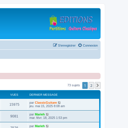
S’enregistrer
Connexion
1
2
Suivante
73 sujets
VUES
DERNIER MESSAGE
D
par
ClassicGuitare
V
15975
e
jeu. mai 15, 2025 8:08 am
r
u
n
D
par
Marieh
V
9081
i
e
mar. févr. 18, 2025 1:53 pm
e
e
r
r
u
n
D
par
Marieh
s
m
V
i