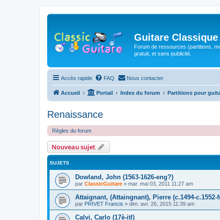
Guitare Classique
Forum de ressources (partitions, mu
gratuit, et sans publicité.
Accès rapide
FAQ
Nous contacter
Accueil
Portail
Index du forum
Partitions pour guit
Renaissance
Règles du forum
Nouveau sujet
SUJETS
Dowland, John (1563-1626-eng?)
par
ClassicGuitare
»
mar. mai 03, 2011 11:27 am
Attaignant, (Attaingnant), Pierre (c.1494-c.1552-f
par
PRIVET Francis
»
dim. avr. 26, 2015 11:39 am
Calvi, Carlo (17è-itl)