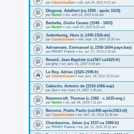
par
ClassicGuitare
»
ven. juin 24, 2011 9:31 am
Dlugorai, Adalbert (ca.1550 - après 1619)
par
Marieh
»
lun. août 14, 2023 9:10 am
Barbetta, Giulio Cesare (1540 - 1603)
par
Marieh
»
ven. août 04, 2023 8:25 am
Judenkunig, Hans (c.1445-1526-de)
par
ClassicGuitare
»
mer. sept. 19, 2007 10:30 am
Adriaensen, Emmanuel (c.1550-1604-pays-bas)
par
PRIVET Francis
»
lun. avr. 27, 2015 2:34 pm
Besard, Jean-Baptiste (ca1567-ca1625-fr)
par
jerry
»
lun. janv. 01, 2007 4:09 pm
Le Roy, Adrian (1520-1598-fr)
par
ClassicGuitare
»
mar. janv. 18, 2011 10:33 am
Cabezón, Antonio de (1510-1566-esp)
par
Jive
»
mer. mars 14, 2007 3:35 pm
Ravenscroft, Thomas (c.1582 - c.1635-eng.)
par
Marieh
»
lun. juil. 08, 2019 7:11 pm
Borrono, Pietro Paolo (ca1490-après1563-itl)
par
ClassicGuitare
»
lun. févr. 10, 2014 10:38 am
Chardavoine, Jehan (ca 1537-ca 1580-fr)
par
PRIVET Francis
»
lun. juil. 13, 2015 10:11 am