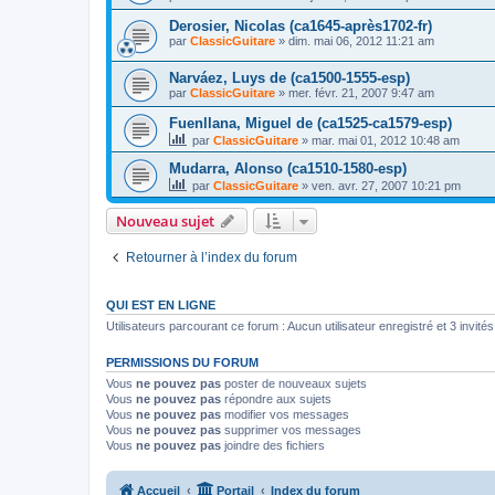
Derosier, Nicolas (ca1645-après1702-fr)
par
ClassicGuitare
»
dim. mai 06, 2012 11:21 am
Narváez, Luys de (ca1500-1555-esp)
par
ClassicGuitare
»
mer. févr. 21, 2007 9:47 am
Fuenllana, Miguel de (ca1525-ca1579-esp)
par
ClassicGuitare
»
mar. mai 01, 2012 10:48 am
Mudarra, Alonso (ca1510-1580-esp)
par
ClassicGuitare
»
ven. avr. 27, 2007 10:21 pm
Nouveau sujet
Retourner à l’index du forum
QUI EST EN LIGNE
Utilisateurs parcourant ce forum : Aucun utilisateur enregistré et 3 invités
PERMISSIONS DU FORUM
Vous
ne pouvez pas
poster de nouveaux sujets
Vous
ne pouvez pas
répondre aux sujets
Vous
ne pouvez pas
modifier vos messages
Vous
ne pouvez pas
supprimer vos messages
Vous
ne pouvez pas
joindre des fichiers
Accueil
Portail
Index du forum