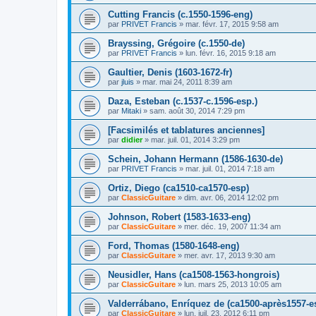
Cutting Francis (c.1550-1596-eng)
par
PRIVET Francis
»
mar. févr. 17, 2015 9:58 am
Brayssing, Grégoire (c.1550-de)
par
PRIVET Francis
»
lun. févr. 16, 2015 9:18 am
Gaultier, Denis (1603-1672-fr)
par
jluis
»
mar. mai 24, 2011 8:39 am
Daza, Esteban (c.1537-c.1596-esp.)
par
Mitaki
»
sam. août 30, 2014 7:29 pm
[Facsimilés et tablatures anciennes]
par
didier
»
mar. juil. 01, 2014 3:29 pm
Schein, Johann Hermann (1586-1630-de)
par
PRIVET Francis
»
mar. juil. 01, 2014 7:18 am
Ortiz, Diego (ca1510-ca1570-esp)
par
ClassicGuitare
»
dim. avr. 06, 2014 12:02 pm
Johnson, Robert (1583-1633-eng)
par
ClassicGuitare
»
mer. déc. 19, 2007 11:34 am
Ford, Thomas (1580-1648-eng)
par
ClassicGuitare
»
mer. avr. 17, 2013 9:30 am
Neusidler, Hans (ca1508-1563-hongrois)
par
ClassicGuitare
»
lun. mars 25, 2013 10:05 am
Valderrábano, Enríquez de (ca1500-après1557-e
par
ClassicGuitare
»
lun. juil. 23, 2012 6:11 pm