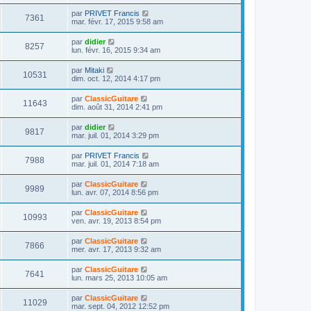
r
s
r
u
e
n
s
D
par
PRIVET Francis
s
m
V
7361
i
a
e
mar. févr. 17, 2015 9:58 am
e
e
e
g
r
s
r
u
e
n
s
D
par
didier
s
m
V
8257
i
a
e
lun. févr. 16, 2015 9:34 am
e
e
e
g
r
s
r
u
e
n
s
D
par
Mitaki
s
m
V
10531
i
a
e
dim. oct. 12, 2014 4:17 pm
e
e
e
g
r
s
r
u
e
n
s
D
par
ClassicGuitare
s
m
V
11643
i
a
e
dim. août 31, 2014 2:41 pm
e
e
e
g
r
s
r
u
e
n
s
D
par
didier
s
m
V
9817
i
a
e
mar. juil. 01, 2014 3:29 pm
e
e
e
g
r
s
r
u
e
n
s
D
par
PRIVET Francis
s
m
V
7988
i
a
e
mar. juil. 01, 2014 7:18 am
e
e
e
g
r
s
r
u
e
n
s
D
par
ClassicGuitare
s
m
V
9989
i
a
e
lun. avr. 07, 2014 8:56 pm
e
e
e
g
r
s
r
u
e
n
s
D
par
ClassicGuitare
s
m
V
10993
i
a
e
ven. avr. 19, 2013 8:54 pm
e
e
e
g
r
s
r
u
e
n
s
D
par
ClassicGuitare
s
m
V
7866
i
a
e
mer. avr. 17, 2013 9:32 am
e
e
e
g
r
s
r
u
e
n
s
D
par
ClassicGuitare
s
m
V
7641
i
a
e
lun. mars 25, 2013 10:05 am
e
e
e
g
r
s
r
u
e
n
s
D
par
ClassicGuitare
s
m
V
11029
i
a
e
mar. sept. 04, 2012 12:52 pm
e
e
e