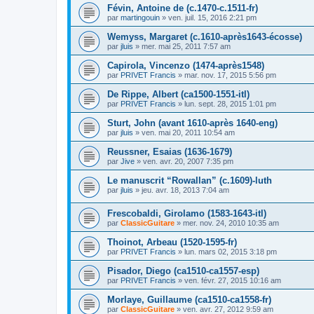
Févin, Antoine de (c.1470-c.1511-fr)
par
martingouin
»
ven. juil. 15, 2016 2:21 pm
Wemyss, Margaret (c.1610-après1643-écosse)
par
jluis
»
mer. mai 25, 2011 7:57 am
Capirola, Vincenzo (1474-après1548)
par
PRIVET Francis
»
mar. nov. 17, 2015 5:56 pm
De Rippe, Albert (ca1500-1551-itl)
par
PRIVET Francis
»
lun. sept. 28, 2015 1:01 pm
Sturt, John (avant 1610-après 1640-eng)
par
jluis
»
ven. mai 20, 2011 10:54 am
Reussner, Esaias (1636-1679)
par
Jive
»
ven. avr. 20, 2007 7:35 pm
Le manuscrit “Rowallan” (c.1609)-luth
par
jluis
»
jeu. avr. 18, 2013 7:04 am
Frescobaldi, Girolamo (1583-1643-itl)
par
ClassicGuitare
»
mer. nov. 24, 2010 10:35 am
Thoinot, Arbeau (1520-1595-fr)
par
PRIVET Francis
»
lun. mars 02, 2015 3:18 pm
Pisador, Diego (ca1510-ca1557-esp)
par
PRIVET Francis
»
ven. févr. 27, 2015 10:16 am
Morlaye, Guillaume (ca1510-ca1558-fr)
par
ClassicGuitare
»
ven. avr. 27, 2012 9:59 am