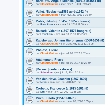
Bartolotti, Angelo Michele (ca1615-ca1681-itl)
par
ClassicGuitare
»
mer. mai 25, 2011 8:49 am
Vallet, Nicolas (ca1583-après1642-fr)
par
ClassicGuitare
»
mar. févr. 27, 2007 1:36 pm
Polak, Jakub (c.1545-c.1605-polonais)
par
Franckinux
»
sam. mai 19, 2018 11:00 am
Bakfark, Valentin (1507-1576-hongrois)
par
Franckinux
»
dim. mai 13, 2018 11:22 pm
Kapsberger, Johann Hieronymus (1580-1651-itl)
par
ClassicGuitare
»
sam. janv. 08, 2011 12:32 pm
Phalèse, Pierre
par
ClassicGuitare
»
jeu. juil. 06, 2017 9:57 am
Attaingnant, Pierre
par
ClassicGuitare
»
jeu. juil. 06, 2017 10:25 am
[Recueil] (auteurs divers)
par
Schneider
»
jeu. juil. 17, 2014 5:22 pm
Van den Hove, Joachim (1567-1620)
par
Mitaki
»
sam. déc. 24, 2016 6:25 pm
Corbetta, Francesco (c.1615-1681-itl)
par
jerry
»
mar. janv. 02, 2007 11:58 am
Virchi, Paolo (1551-1610-itl)
par
ClassicGuitare
»
sam. févr. 02, 2008 8:35 pm