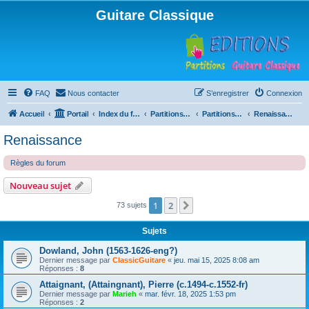
Guitare Classique
FAQ
Nous contacter
S’enregistrer
Connexion
Accueil
Portail
Index du forum
Partitions pour guitare en libre téléchargement
Partitions classées par compositeur
Renaissance
Renaissance
Règles du forum
Nouveau sujet
1
2
Suivante
73 sujets
Sujets
Dowland, John (1563-1626-eng?)
Dernier message par
ClassicGuitare
«
jeu. mai 15, 2025 8:08 am
Réponses :
8
Attaignant, (Attaingnant), Pierre (c.1494-c.1552-fr)
Dernier message par
Marieh
«
mar. févr. 18, 2025 1:53 pm
Réponses :
2