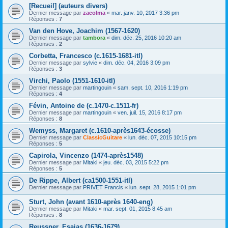
[Recueil] (auteurs divers)
Dernier message par
zacolma
«
mar. janv. 10, 2017 3:36 pm
Réponses :
7
Van den Hove, Joachim (1567-1620)
Dernier message par
tambora
«
dim. déc. 25, 2016 10:20 am
Réponses :
2
Corbetta, Francesco (c.1615-1681-itl)
Dernier message par
sylvie
«
dim. déc. 04, 2016 3:09 pm
Réponses :
3
Virchi, Paolo (1551-1610-itl)
Dernier message par
martingouin
«
sam. sept. 10, 2016 1:19 pm
Réponses :
4
Févin, Antoine de (c.1470-c.1511-fr)
Dernier message par
martingouin
«
ven. juil. 15, 2016 8:17 pm
Réponses :
8
Wemyss, Margaret (c.1610-après1643-écosse)
Dernier message par
ClassicGuitare
«
lun. déc. 07, 2015 10:15 pm
Réponses :
5
Capirola, Vincenzo (1474-après1548)
Dernier message par
Mitaki
«
jeu. déc. 03, 2015 5:22 pm
Réponses :
5
De Rippe, Albert (ca1500-1551-itl)
Dernier message par
PRIVET Francis
«
lun. sept. 28, 2015 1:01 pm
Sturt, John (avant 1610-après 1640-eng)
Dernier message par
Mitaki
«
mar. sept. 01, 2015 8:45 am
Réponses :
8
Reussner, Esaias (1636-1679)