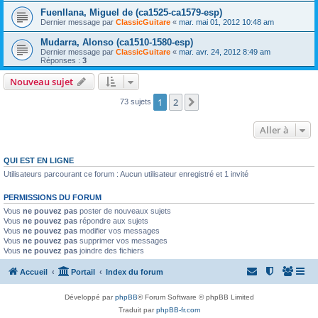
Fuenllana, Miguel de (ca1525-ca1579-esp)
Dernier message par
ClassicGuitare
«
mar. mai 01, 2012 10:48 am
Mudarra, Alonso (ca1510-1580-esp)
Dernier message par
ClassicGuitare
«
mar. avr. 24, 2012 8:49 am
Réponses :
3
Nouveau sujet
1
2
Suivante
73 sujets
Aller à
QUI EST EN LIGNE
Utilisateurs parcourant ce forum : Aucun utilisateur enregistré et 1 invité
PERMISSIONS DU FORUM
Vous
ne pouvez pas
poster de nouveaux sujets
Vous
ne pouvez pas
répondre aux sujets
Vous
ne pouvez pas
modifier vos messages
Vous
ne pouvez pas
supprimer vos messages
Vous
ne pouvez pas
joindre des fichiers
Accueil
Portail
Index du forum
Développé par
phpBB
® Forum Software © phpBB Limited
Traduit par
phpBB-fr.com