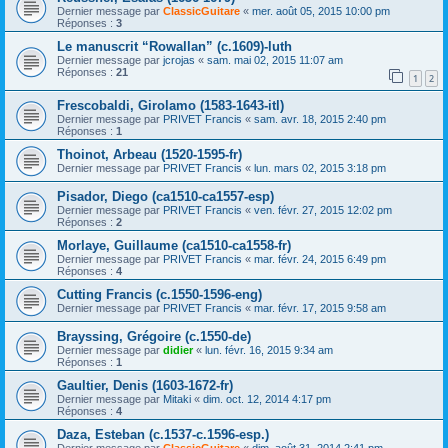
Dernier message par
ClassicGuitare
«
mer. août 05, 2015 10:00 pm
Réponses :
3
Le manuscrit “Rowallan” (c.1609)-luth
Dernier message par
jcrojas
«
sam. mai 02, 2015 11:07 am
Réponses :
21
1
2
Frescobaldi, Girolamo (1583-1643-itl)
Dernier message par
PRIVET Francis
«
sam. avr. 18, 2015 2:40 pm
Réponses :
1
Thoinot, Arbeau (1520-1595-fr)
Dernier message par
PRIVET Francis
«
lun. mars 02, 2015 3:18 pm
Pisador, Diego (ca1510-ca1557-esp)
Dernier message par
PRIVET Francis
«
ven. févr. 27, 2015 12:02 pm
Réponses :
2
Morlaye, Guillaume (ca1510-ca1558-fr)
Dernier message par
PRIVET Francis
«
mar. févr. 24, 2015 6:49 pm
Réponses :
4
Cutting Francis (c.1550-1596-eng)
Dernier message par
PRIVET Francis
«
mar. févr. 17, 2015 9:58 am
Brayssing, Grégoire (c.1550-de)
Dernier message par
didier
«
lun. févr. 16, 2015 9:34 am
Réponses :
1
Gaultier, Denis (1603-1672-fr)
Dernier message par
Mitaki
«
dim. oct. 12, 2014 4:17 pm
Réponses :
4
Daza, Esteban (c.1537-c.1596-esp.)
Dernier message par
ClassicGuitare
«
dim. août 31, 2014 2:41 pm