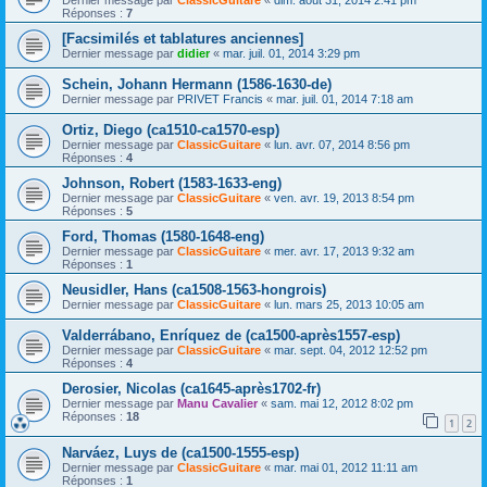
Réponses :
7
[Facsimilés et tablatures anciennes]
Dernier message par
didier
«
mar. juil. 01, 2014 3:29 pm
Schein, Johann Hermann (1586-1630-de)
Dernier message par
PRIVET Francis
«
mar. juil. 01, 2014 7:18 am
Ortiz, Diego (ca1510-ca1570-esp)
Dernier message par
ClassicGuitare
«
lun. avr. 07, 2014 8:56 pm
Réponses :
4
Johnson, Robert (1583-1633-eng)
Dernier message par
ClassicGuitare
«
ven. avr. 19, 2013 8:54 pm
Réponses :
5
Ford, Thomas (1580-1648-eng)
Dernier message par
ClassicGuitare
«
mer. avr. 17, 2013 9:32 am
Réponses :
1
Neusidler, Hans (ca1508-1563-hongrois)
Dernier message par
ClassicGuitare
«
lun. mars 25, 2013 10:05 am
Valderrábano, Enríquez de (ca1500-après1557-esp)
Dernier message par
ClassicGuitare
«
mar. sept. 04, 2012 12:52 pm
Réponses :
4
Derosier, Nicolas (ca1645-après1702-fr)
Dernier message par
Manu Cavalier
«
sam. mai 12, 2012 8:02 pm
Réponses :
18
1
2
Narváez, Luys de (ca1500-1555-esp)
Dernier message par
ClassicGuitare
«
mar. mai 01, 2012 11:11 am
Réponses :
1