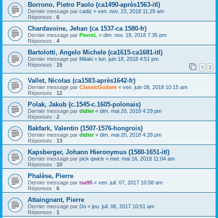
Borrono, Pietro Paolo (ca1490-après1563-itl)
Dernier message par
cadiz
«
ven. nov. 23, 2018 11:29 am
Réponses :
6
Chardavoine, Jehan (ca 1537-ca 1580-fr)
Dernier message par
PierreL
«
dim. nov. 18, 2018 7:35 pm
Réponses :
4
Bartolotti, Angelo Michele (ca1615-ca1681-itl)
Dernier message par
Mitaki
«
lun. juin 18, 2018 4:51 pm
Réponses :
15
1
2
Vallet, Nicolas (ca1583-après1642-fr)
Dernier message par
ClassicGuitare
«
ven. juin 08, 2018 10:15 am
Réponses :
12
Polak, Jakub (c.1545-c.1605-polonais)
Dernier message par
didier
«
dim. mai 20, 2018 4:29 pm
Réponses :
2
Bakfark, Valentin (1507-1576-hongrois)
Dernier message par
didier
«
dim. mai 20, 2018 4:28 pm
Réponses :
13
Kapsberger, Johann Hieronymus (1580-1651-itl)
Dernier message par
pick qwick
«
mer. mai 16, 2018 11:04 am
Réponses :
10
Phalèse, Pierre
Dernier message par
isa95
«
ven. juil. 07, 2017 10:58 am
Réponses :
6
Attaingnant, Pierre
Dernier message par
Do
«
jeu. juil. 06, 2017 10:51 am
Réponses :
1