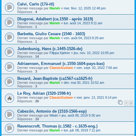
Calvi, Carlo (17è-itl)
Dernier message par
Marieh
«
mer. févr. 12, 2025 12:48 pm
Réponses :
4
Dlugorai, Adalbert (ca.1550 - après 1619)
Dernier message par
Marieh
«
lun. août 14, 2023 9:11 am
Réponses :
1
Barbetta, Giulio Cesare (1540 - 1603)
Dernier message par
Marieh
«
ven. août 04, 2023 8:29 am
Réponses :
1
Judenkunig, Hans (c.1445-1526-de)
Dernier message par
Filippa Kjølner
«
jeu. nov. 10, 2022 10:05 pm
Réponses :
14
Adriaensen, Emmanuel (c.1550-1604-pays-bas)
Dernier message par
ClassicGuitare
«
ven. sept. 02, 2022 7:56 am
Réponses :
3
Besard, Jean-Baptiste (ca1567-ca1625-fr)
Dernier message par
Marieh
«
dim. mai 30, 2021 10:52 am
Réponses :
3
Le Roy, Adrian (1520-1598-fr)
Dernier message par
ClassicGuitare
«
mer. janv. 13, 2021 9:14 pm
Réponses :
26
1
2
Cabezón, Antonio de (1510-1566-esp)
Dernier message par
Mitaki
«
jeu. août 08, 2019 9:30 am
Réponses :
10
Ravenscroft, Thomas (c.1582 - c.1635-eng.)
Dernier message par
Marieh
«
lun. juil. 08, 2019 7:11 pm