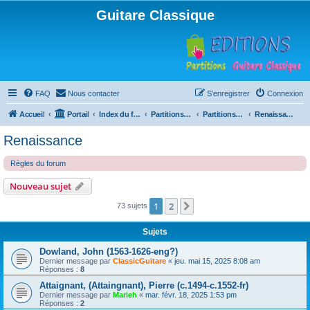
Guitare Classique
FAQ
Nous contacter
S’enregistrer
Connexion
Accueil
Portail
Index du forum
Partitions pour guitare en libre téléchargement
Partitions classées par compositeur
Renaissance
Renaissance
Règles du forum
Nouveau sujet
1
2
Suivante
73 sujets
Sujets
Dowland, John (1563-1626-eng?)
Dernier message par
ClassicGuitare
«
jeu. mai 15, 2025 8:08 am
Réponses :
8
Attaignant, (Attaingnant), Pierre (c.1494-c.1552-fr)
Dernier message par
Marieh
«
mar. févr. 18, 2025 1:53 pm
Réponses :
2