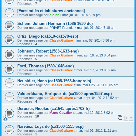
Réponses :
7
[Facsimilés et tablatures anciennes]
Dernier message par
didier
«
mar. juil. 01, 2014 3:29 pm
Schein, Johann Hermann (1586-1630-de)
Dernier message par
PRIVET Francis
«
mar. juil. 01, 2014 7:18 am
Ortiz, Diego (ca1510-ca1570-esp)
Dernier message par
ClassicGuitare
«
lun. avr. 07, 2014 8:56 pm
Réponses :
4
Johnson, Robert (1583-1633-eng)
Dernier message par
ClassicGuitare
«
ven. avr. 19, 2013 8:54 pm
Réponses :
5
Ford, Thomas (1580-1648-eng)
Dernier message par
ClassicGuitare
«
mer. avr. 17, 2013 9:32 am
Réponses :
1
Neusidler, Hans (ca1508-1563-hongrois)
Dernier message par
ClassicGuitare
«
lun. mars 25, 2013 10:05 am
Valderrábano, Enríquez de (ca1500-après1557-esp)
Dernier message par
ClassicGuitare
«
mar. sept. 04, 2012 12:52 pm
Réponses :
4
Derosier, Nicolas (ca1645-après1702-fr)
Dernier message par
Manu Cavalier
«
sam. mai 12, 2012 8:02 pm
Réponses :
18
1
2
Narváez, Luys de (ca1500-1555-esp)
Dernier message par
ClassicGuitare
«
mar. mai 01, 2012 11:11 am
Réponses :
1