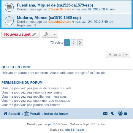
Fuenllana, Miguel de (ca1525-ca1579-esp)
Dernier message par
ClassicGuitare
«
mar. mai 01, 2012 10:48 am
Mudarra, Alonso (ca1510-1580-esp)
Dernier message par
ClassicGuitare
«
mar. avr. 24, 2012 8:49 am
Réponses :
3
Nouveau sujet
1
2
Suivante
73 sujets
Aller à
QUI EST EN LIGNE
Utilisateurs parcourant ce forum : Aucun utilisateur enregistré et 2 invités
PERMISSIONS DU FORUM
Vous
ne pouvez pas
poster de nouveaux sujets
Vous
ne pouvez pas
répondre aux sujets
Vous
ne pouvez pas
modifier vos messages
Vous
ne pouvez pas
supprimer vos messages
Vous
ne pouvez pas
joindre des fichiers
Accueil
Portail
Index du forum
Développé par
phpBB
® Forum Software © phpBB Limited
Traduit par
phpBB-fr.com