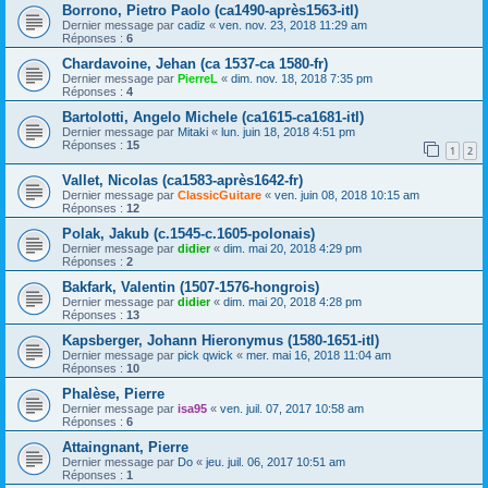
Borrono, Pietro Paolo (ca1490-après1563-itl)
Dernier message par
cadiz
«
ven. nov. 23, 2018 11:29 am
Réponses :
6
Chardavoine, Jehan (ca 1537-ca 1580-fr)
Dernier message par
PierreL
«
dim. nov. 18, 2018 7:35 pm
Réponses :
4
Bartolotti, Angelo Michele (ca1615-ca1681-itl)
Dernier message par
Mitaki
«
lun. juin 18, 2018 4:51 pm
Réponses :
15
1
2
Vallet, Nicolas (ca1583-après1642-fr)
Dernier message par
ClassicGuitare
«
ven. juin 08, 2018 10:15 am
Réponses :
12
Polak, Jakub (c.1545-c.1605-polonais)
Dernier message par
didier
«
dim. mai 20, 2018 4:29 pm
Réponses :
2
Bakfark, Valentin (1507-1576-hongrois)
Dernier message par
didier
«
dim. mai 20, 2018 4:28 pm
Réponses :
13
Kapsberger, Johann Hieronymus (1580-1651-itl)
Dernier message par
pick qwick
«
mer. mai 16, 2018 11:04 am
Réponses :
10
Phalèse, Pierre
Dernier message par
isa95
«
ven. juil. 07, 2017 10:58 am
Réponses :
6
Attaingnant, Pierre
Dernier message par
Do
«
jeu. juil. 06, 2017 10:51 am
Réponses :
1