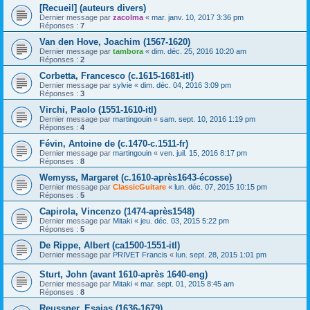
[Recueil] (auteurs divers)
Dernier message par
zacolma
«
mar. janv. 10, 2017 3:36 pm
Réponses :
7
Van den Hove, Joachim (1567-1620)
Dernier message par
tambora
«
dim. déc. 25, 2016 10:20 am
Réponses :
2
Corbetta, Francesco (c.1615-1681-itl)
Dernier message par
sylvie
«
dim. déc. 04, 2016 3:09 pm
Réponses :
3
Virchi, Paolo (1551-1610-itl)
Dernier message par
martingouin
«
sam. sept. 10, 2016 1:19 pm
Réponses :
4
Févin, Antoine de (c.1470-c.1511-fr)
Dernier message par
martingouin
«
ven. juil. 15, 2016 8:17 pm
Réponses :
8
Wemyss, Margaret (c.1610-après1643-écosse)
Dernier message par
ClassicGuitare
«
lun. déc. 07, 2015 10:15 pm
Réponses :
5
Capirola, Vincenzo (1474-après1548)
Dernier message par
Mitaki
«
jeu. déc. 03, 2015 5:22 pm
Réponses :
5
De Rippe, Albert (ca1500-1551-itl)
Dernier message par
PRIVET Francis
«
lun. sept. 28, 2015 1:01 pm
Sturt, John (avant 1610-après 1640-eng)
Dernier message par
Mitaki
«
mar. sept. 01, 2015 8:45 am
Réponses :
8
Reussner, Esaias (1636-1679)