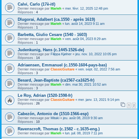
Calvi, Carlo (17è-itl)
Dernier message par
Marieh
«
mer. févr. 12, 2025 12:48 pm
Réponses :
4
Dlugorai, Adalbert (ca.1550 - après 1619)
Dernier message par
Marieh
«
lun. août 14, 2023 9:11 am
Réponses :
1
Barbetta, Giulio Cesare (1540 - 1603)
Dernier message par
Marieh
«
ven. août 04, 2023 8:29 am
Réponses :
1
Judenkunig, Hans (c.1445-1526-de)
Dernier message par
Filippa Kjølner
«
jeu. nov. 10, 2022 10:05 pm
Réponses :
14
Adriaensen, Emmanuel (c.1550-1604-pays-bas)
Dernier message par
ClassicGuitare
«
ven. sept. 02, 2022 7:56 am
Réponses :
3
Besard, Jean-Baptiste (ca1567-ca1625-fr)
Dernier message par
Marieh
«
dim. mai 30, 2021 10:52 am
Réponses :
3
Le Roy, Adrian (1520-1598-fr)
Dernier message par
ClassicGuitare
«
mer. janv. 13, 2021 9:14 pm
Réponses :
26
1
2
Cabezón, Antonio de (1510-1566-esp)
Dernier message par
Mitaki
«
jeu. août 08, 2019 9:30 am
Réponses :
10
Ravenscroft, Thomas (c.1582 - c.1635-eng.)
Dernier message par
Marieh
«
lun. juil. 08, 2019 7:11 pm