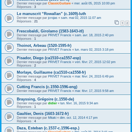
Dernier message par
ClassicGuitare
«
mer. août 05, 2015 10:00 pm
Réponses :
3
Le manuscrit “Rowallan” (c.1609)-luth
Dernier message par
jcrojas
«
sam. mai 02, 2015 11:07 am
Réponses :
21
1
2
Frescobaldi, Girolamo (1583-1643-itl)
Dernier message par
PRIVET Francis
«
sam. avr. 18, 2015 2:40 pm
Réponses :
1
Thoinot, Arbeau (1520-1595-fr)
Dernier message par
PRIVET Francis
«
lun. mars 02, 2015 3:18 pm
Pisador, Diego (ca1510-ca1557-esp)
Dernier message par
PRIVET Francis
«
ven. févr. 27, 2015 12:02 pm
Réponses :
2
Morlaye, Guillaume (ca1510-ca1558-fr)
Dernier message par
PRIVET Francis
«
mar. févr. 24, 2015 6:49 pm
Réponses :
4
Cutting Francis (c.1550-1596-eng)
Dernier message par
PRIVET Francis
«
mar. févr. 17, 2015 9:58 am
Brayssing, Grégoire (c.1550-de)
Dernier message par
didier
«
lun. févr. 16, 2015 9:34 am
Réponses :
1
Gaultier, Denis (1603-1672-fr)
Dernier message par
Mitaki
«
dim. oct. 12, 2014 4:17 pm
Réponses :
4
Daza, Esteban (c.1537-c.1596-esp.)
Dernier message par
ClassicGuitare
«
dim. août 31, 2014 2:41 pm