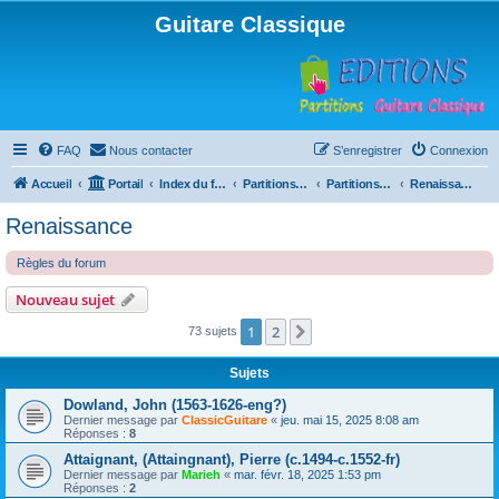
Guitare Classique
FAQ
Nous contacter
S’enregistrer
Connexion
Accueil
Portail
Index du forum
Partitions pour guitare en libre téléchargement
Partitions classées par compositeur
Renaissance
Renaissance
Règles du forum
Nouveau sujet
1
2
Suivante
73 sujets
Sujets
Dowland, John (1563-1626-eng?)
Dernier message par
ClassicGuitare
«
jeu. mai 15, 2025 8:08 am
Réponses :
8
Attaignant, (Attaingnant), Pierre (c.1494-c.1552-fr)
Dernier message par
Marieh
«
mar. févr. 18, 2025 1:53 pm
Réponses :
2