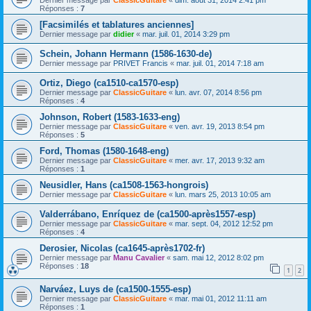
Réponses :
7
[Facsimilés et tablatures anciennes]
Dernier message par
didier
«
mar. juil. 01, 2014 3:29 pm
Schein, Johann Hermann (1586-1630-de)
Dernier message par
PRIVET Francis
«
mar. juil. 01, 2014 7:18 am
Ortiz, Diego (ca1510-ca1570-esp)
Dernier message par
ClassicGuitare
«
lun. avr. 07, 2014 8:56 pm
Réponses :
4
Johnson, Robert (1583-1633-eng)
Dernier message par
ClassicGuitare
«
ven. avr. 19, 2013 8:54 pm
Réponses :
5
Ford, Thomas (1580-1648-eng)
Dernier message par
ClassicGuitare
«
mer. avr. 17, 2013 9:32 am
Réponses :
1
Neusidler, Hans (ca1508-1563-hongrois)
Dernier message par
ClassicGuitare
«
lun. mars 25, 2013 10:05 am
Valderrábano, Enríquez de (ca1500-après1557-esp)
Dernier message par
ClassicGuitare
«
mar. sept. 04, 2012 12:52 pm
Réponses :
4
Derosier, Nicolas (ca1645-après1702-fr)
Dernier message par
Manu Cavalier
«
sam. mai 12, 2012 8:02 pm
Réponses :
18
1
2
Narváez, Luys de (ca1500-1555-esp)
Dernier message par
ClassicGuitare
«
mar. mai 01, 2012 11:11 am
Réponses :
1