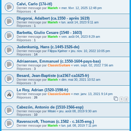
Calvi, Carlo (17è-itl)
Dernier message par
Marieh
«
mer. févr. 12, 2025 12:48 pm
Réponses :
4
Dlugorai, Adalbert (ca.1550 - après 1619)
Dernier message par
Marieh
«
lun. août 14, 2023 9:11 am
Réponses :
1
Barbetta, Giulio Cesare (1540 - 1603)
Dernier message par
Marieh
«
ven. août 04, 2023 8:29 am
Réponses :
1
Judenkunig, Hans (c.1445-1526-de)
Dernier message par
Filippa Kjølner
«
jeu. nov. 10, 2022 10:05 pm
Réponses :
14
Adriaensen, Emmanuel (c.1550-1604-pays-bas)
Dernier message par
ClassicGuitare
«
ven. sept. 02, 2022 7:56 am
Réponses :
3
Besard, Jean-Baptiste (ca1567-ca1625-fr)
Dernier message par
Marieh
«
dim. mai 30, 2021 10:52 am
Réponses :
3
Le Roy, Adrian (1520-1598-fr)
Dernier message par
ClassicGuitare
«
mer. janv. 13, 2021 9:14 pm
Réponses :
26
1
2
Cabezón, Antonio de (1510-1566-esp)
Dernier message par
Mitaki
«
jeu. août 08, 2019 9:30 am
Réponses :
10
Ravenscroft, Thomas (c.1582 - c.1635-eng.)
Dernier message par
Marieh
«
lun. juil. 08, 2019 7:11 pm