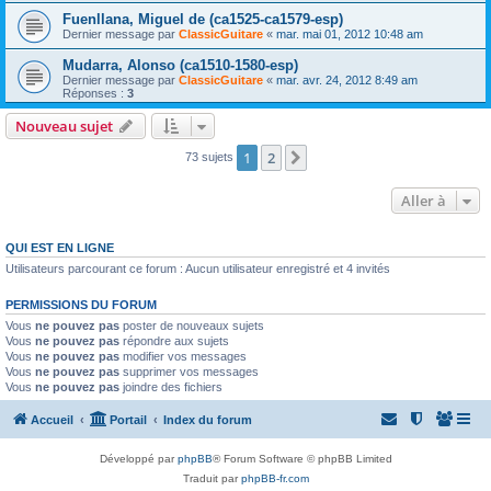
Fuenllana, Miguel de (ca1525-ca1579-esp)
Dernier message par
ClassicGuitare
«
mar. mai 01, 2012 10:48 am
Mudarra, Alonso (ca1510-1580-esp)
Dernier message par
ClassicGuitare
«
mar. avr. 24, 2012 8:49 am
Réponses :
3
Nouveau sujet
1
2
Suivante
73 sujets
Aller à
QUI EST EN LIGNE
Utilisateurs parcourant ce forum : Aucun utilisateur enregistré et 4 invités
PERMISSIONS DU FORUM
Vous
ne pouvez pas
poster de nouveaux sujets
Vous
ne pouvez pas
répondre aux sujets
Vous
ne pouvez pas
modifier vos messages
Vous
ne pouvez pas
supprimer vos messages
Vous
ne pouvez pas
joindre des fichiers
Accueil
Portail
Index du forum
Développé par
phpBB
® Forum Software © phpBB Limited
Traduit par
phpBB-fr.com