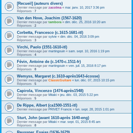
[Recueil] (auteurs divers)
Dernier message par
zacolma
«
mar. janv. 10, 2017 3:36 pm
Réponses :
7
Van den Hove, Joachim (1567-1620)
Dernier message par
tambora
«
dim. déc. 25, 2016 10:20 am
Réponses :
2
Corbetta, Francesco (c.1615-1681-itl)
Dernier message par
sylvie
«
dim. déc. 04, 2016 3:09 pm
Réponses :
3
Virchi, Paolo (1551-1610-itl)
Dernier message par
martingouin
«
sam. sept. 10, 2016 1:19 pm
Réponses :
4
Févin, Antoine de (c.1470-c.1511-fr)
Dernier message par
martingouin
«
ven. juil. 15, 2016 8:17 pm
Réponses :
8
Wemyss, Margaret (c.1610-après1643-écosse)
Dernier message par
ClassicGuitare
«
lun. déc. 07, 2015 10:15 pm
Réponses :
5
Capirola, Vincenzo (1474-après1548)
Dernier message par
Mitaki
«
jeu. déc. 03, 2015 5:22 pm
Réponses :
5
De Rippe, Albert (ca1500-1551-itl)
Dernier message par
PRIVET Francis
«
lun. sept. 28, 2015 1:01 pm
Sturt, John (avant 1610-après 1640-eng)
Dernier message par
Mitaki
«
mar. sept. 01, 2015 8:45 am
Réponses :
8
Reussner, Esaias (1636-1679)