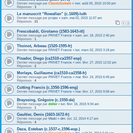
Dernier message par
ClassicGuitare
«
mer. août 05, 2015 10:00 pm
Réponses :
3
Le manuscrit “Rowallan” (c.1609)-luth
Dernier message par
jcrojas
«
sam. mai 02, 2015 11:07 am
Réponses :
21
1
2
Frescobaldi, Girolamo (1583-1643-itl)
Dernier message par
PRIVET Francis
«
sam. avr. 18, 2015 2:40 pm
Réponses :
1
Thoinot, Arbeau (1520-1595-fr)
Dernier message par
PRIVET Francis
«
lun. mars 02, 2015 3:18 pm
Pisador, Diego (ca1510-ca1557-esp)
Dernier message par
PRIVET Francis
«
ven. févr. 27, 2015 12:02 pm
Réponses :
2
Morlaye, Guillaume (ca1510-ca1558-fr)
Dernier message par
PRIVET Francis
«
mar. févr. 24, 2015 6:49 pm
Réponses :
4
Cutting Francis (c.1550-1596-eng)
Dernier message par
PRIVET Francis
«
mar. févr. 17, 2015 9:58 am
Brayssing, Grégoire (c.1550-de)
Dernier message par
didier
«
lun. févr. 16, 2015 9:34 am
Réponses :
1
Gaultier, Denis (1603-1672-fr)
Dernier message par
Mitaki
«
dim. oct. 12, 2014 4:17 pm
Réponses :
4
Daza, Esteban (c.1537-c.1596-esp.)
Dernier message par
ClassicGuitare
«
dim. août 31, 2014 2:41 pm