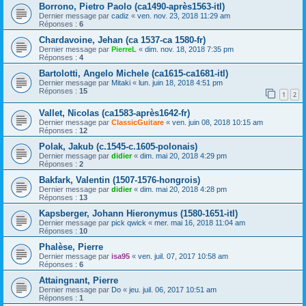
Borrono, Pietro Paolo (ca1490-après1563-itl)
Dernier message par
cadiz
«
ven. nov. 23, 2018 11:29 am
Réponses :
6
Chardavoine, Jehan (ca 1537-ca 1580-fr)
Dernier message par
PierreL
«
dim. nov. 18, 2018 7:35 pm
Réponses :
4
Bartolotti, Angelo Michele (ca1615-ca1681-itl)
Dernier message par
Mitaki
«
lun. juin 18, 2018 4:51 pm
Réponses :
15
1
2
Vallet, Nicolas (ca1583-après1642-fr)
Dernier message par
ClassicGuitare
«
ven. juin 08, 2018 10:15 am
Réponses :
12
Polak, Jakub (c.1545-c.1605-polonais)
Dernier message par
didier
«
dim. mai 20, 2018 4:29 pm
Réponses :
2
Bakfark, Valentin (1507-1576-hongrois)
Dernier message par
didier
«
dim. mai 20, 2018 4:28 pm
Réponses :
13
Kapsberger, Johann Hieronymus (1580-1651-itl)
Dernier message par
pick qwick
«
mer. mai 16, 2018 11:04 am
Réponses :
10
Phalèse, Pierre
Dernier message par
isa95
«
ven. juil. 07, 2017 10:58 am
Réponses :
6
Attaingnant, Pierre
Dernier message par
Do
«
jeu. juil. 06, 2017 10:51 am
Réponses :
1