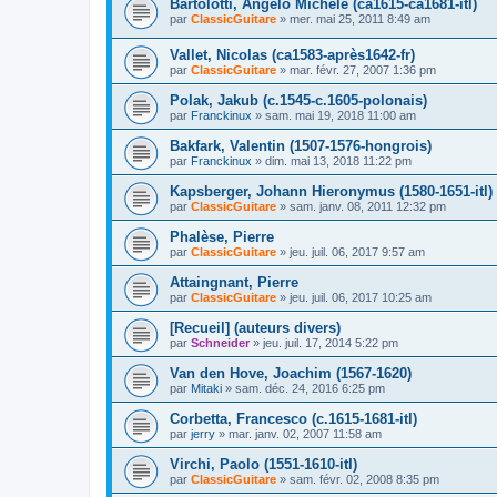
Bartolotti, Angelo Michele (ca1615-ca1681-itl)
par
ClassicGuitare
»
mer. mai 25, 2011 8:49 am
Vallet, Nicolas (ca1583-après1642-fr)
par
ClassicGuitare
»
mar. févr. 27, 2007 1:36 pm
Polak, Jakub (c.1545-c.1605-polonais)
par
Franckinux
»
sam. mai 19, 2018 11:00 am
Bakfark, Valentin (1507-1576-hongrois)
par
Franckinux
»
dim. mai 13, 2018 11:22 pm
Kapsberger, Johann Hieronymus (1580-1651-itl)
par
ClassicGuitare
»
sam. janv. 08, 2011 12:32 pm
Phalèse, Pierre
par
ClassicGuitare
»
jeu. juil. 06, 2017 9:57 am
Attaingnant, Pierre
par
ClassicGuitare
»
jeu. juil. 06, 2017 10:25 am
[Recueil] (auteurs divers)
par
Schneider
»
jeu. juil. 17, 2014 5:22 pm
Van den Hove, Joachim (1567-1620)
par
Mitaki
»
sam. déc. 24, 2016 6:25 pm
Corbetta, Francesco (c.1615-1681-itl)
par
jerry
»
mar. janv. 02, 2007 11:58 am
Virchi, Paolo (1551-1610-itl)
par
ClassicGuitare
»
sam. févr. 02, 2008 8:35 pm