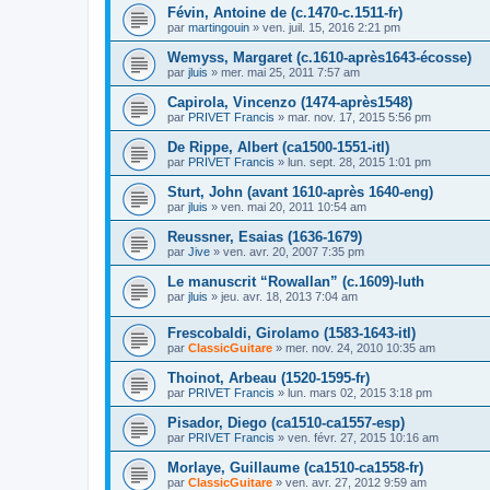
Févin, Antoine de (c.1470-c.1511-fr)
par
martingouin
»
ven. juil. 15, 2016 2:21 pm
Wemyss, Margaret (c.1610-après1643-écosse)
par
jluis
»
mer. mai 25, 2011 7:57 am
Capirola, Vincenzo (1474-après1548)
par
PRIVET Francis
»
mar. nov. 17, 2015 5:56 pm
De Rippe, Albert (ca1500-1551-itl)
par
PRIVET Francis
»
lun. sept. 28, 2015 1:01 pm
Sturt, John (avant 1610-après 1640-eng)
par
jluis
»
ven. mai 20, 2011 10:54 am
Reussner, Esaias (1636-1679)
par
Jive
»
ven. avr. 20, 2007 7:35 pm
Le manuscrit “Rowallan” (c.1609)-luth
par
jluis
»
jeu. avr. 18, 2013 7:04 am
Frescobaldi, Girolamo (1583-1643-itl)
par
ClassicGuitare
»
mer. nov. 24, 2010 10:35 am
Thoinot, Arbeau (1520-1595-fr)
par
PRIVET Francis
»
lun. mars 02, 2015 3:18 pm
Pisador, Diego (ca1510-ca1557-esp)
par
PRIVET Francis
»
ven. févr. 27, 2015 10:16 am
Morlaye, Guillaume (ca1510-ca1558-fr)
par
ClassicGuitare
»
ven. avr. 27, 2012 9:59 am