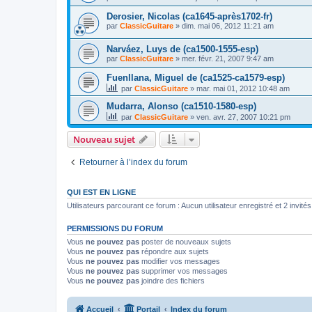
Derosier, Nicolas (ca1645-après1702-fr)
par
ClassicGuitare
»
dim. mai 06, 2012 11:21 am
Narváez, Luys de (ca1500-1555-esp)
par
ClassicGuitare
»
mer. févr. 21, 2007 9:47 am
Fuenllana, Miguel de (ca1525-ca1579-esp)
par
ClassicGuitare
»
mar. mai 01, 2012 10:48 am
Mudarra, Alonso (ca1510-1580-esp)
par
ClassicGuitare
»
ven. avr. 27, 2007 10:21 pm
Nouveau sujet
Retourner à l’index du forum
QUI EST EN LIGNE
Utilisateurs parcourant ce forum : Aucun utilisateur enregistré et 2 invités
PERMISSIONS DU FORUM
Vous
ne pouvez pas
poster de nouveaux sujets
Vous
ne pouvez pas
répondre aux sujets
Vous
ne pouvez pas
modifier vos messages
Vous
ne pouvez pas
supprimer vos messages
Vous
ne pouvez pas
joindre des fichiers
Accueil
Portail
Index du forum