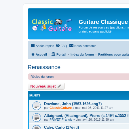
Guitare Classique
Forum de ressources (partitions, mu
gratuit, et sans publicité.
Accès rapide
FAQ
Nous contacter
Accueil
Portail
Index du forum
Partitions pour guit
Renaissance
Règles du forum
Nouveau sujet
SUJETS
Dowland, John (1563-1626-eng?)
par
ClassicGuitare
»
mar. mai 03, 2011 11:27 am
Attaignant, (Attaingnant), Pierre (c.1494-c.1552-f
par
PRIVET Francis
»
dim. avr. 26, 2015 11:39 am
Calvi, Carlo (17è-itl)