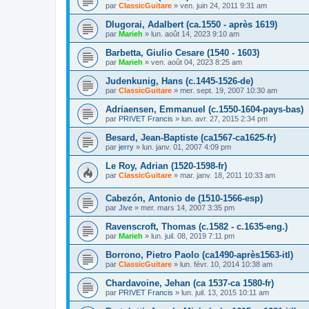
par
ClassicGuitare
»
ven. juin 24, 2011 9:31 am
Dlugorai, Adalbert (ca.1550 - après 1619)
par
Marieh
»
lun. août 14, 2023 9:10 am
Barbetta, Giulio Cesare (1540 - 1603)
par
Marieh
»
ven. août 04, 2023 8:25 am
Judenkunig, Hans (c.1445-1526-de)
par
ClassicGuitare
»
mer. sept. 19, 2007 10:30 am
Adriaensen, Emmanuel (c.1550-1604-pays-bas)
par
PRIVET Francis
»
lun. avr. 27, 2015 2:34 pm
Besard, Jean-Baptiste (ca1567-ca1625-fr)
par
jerry
»
lun. janv. 01, 2007 4:09 pm
Le Roy, Adrian (1520-1598-fr)
par
ClassicGuitare
»
mar. janv. 18, 2011 10:33 am
Cabezón, Antonio de (1510-1566-esp)
par
Jive
»
mer. mars 14, 2007 3:35 pm
Ravenscroft, Thomas (c.1582 - c.1635-eng.)
par
Marieh
»
lun. juil. 08, 2019 7:11 pm
Borrono, Pietro Paolo (ca1490-après1563-itl)
par
ClassicGuitare
»
lun. févr. 10, 2014 10:38 am
Chardavoine, Jehan (ca 1537-ca 1580-fr)
par
PRIVET Francis
»
lun. juil. 13, 2015 10:11 am