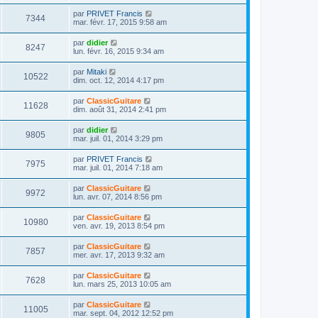
r
s
r
u
e
n
s
D
par
PRIVET Francis
s
m
V
7344
i
a
e
mar. févr. 17, 2015 9:58 am
e
e
e
g
r
s
r
u
e
n
s
D
par
didier
s
m
V
8247
i
a
e
lun. févr. 16, 2015 9:34 am
e
e
e
g
r
s
r
u
e
n
s
D
par
Mitaki
s
m
V
10522
i
a
e
dim. oct. 12, 2014 4:17 pm
e
e
e
g
r
s
r
u
e
n
s
D
par
ClassicGuitare
s
m
V
11628
i
a
e
dim. août 31, 2014 2:41 pm
e
e
e
g
r
s
r
u
e
n
s
D
par
didier
s
m
V
9805
i
a
e
mar. juil. 01, 2014 3:29 pm
e
e
e
g
r
s
r
u
e
n
s
D
par
PRIVET Francis
s
m
V
7975
i
a
e
mar. juil. 01, 2014 7:18 am
e
e
e
g
r
s
r
u
e
n
s
D
par
ClassicGuitare
s
m
V
9972
i
a
e
lun. avr. 07, 2014 8:56 pm
e
e
e
g
r
s
r
u
e
n
s
D
par
ClassicGuitare
s
m
V
10980
i
a
e
ven. avr. 19, 2013 8:54 pm
e
e
e
g
r
s
r
u
e
n
s
D
par
ClassicGuitare
s
m
V
7857
i
a
e
mer. avr. 17, 2013 9:32 am
e
e
e
g
r
s
r
u
e
n
s
D
par
ClassicGuitare
s
m
V
7628
i
a
e
lun. mars 25, 2013 10:05 am
e
e
e
g
r
s
r
u
e
n
s
D
par
ClassicGuitare
s
m
V
11005
i
a
e
mar. sept. 04, 2012 12:52 pm
e
e
e