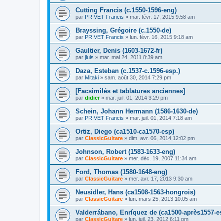
Cutting Francis (c.1550-1596-eng)
par
PRIVET Francis
»
mar. févr. 17, 2015 9:58 am
Brayssing, Grégoire (c.1550-de)
par
PRIVET Francis
»
lun. févr. 16, 2015 9:18 am
Gaultier, Denis (1603-1672-fr)
par
jluis
»
mar. mai 24, 2011 8:39 am
Daza, Esteban (c.1537-c.1596-esp.)
par
Mitaki
»
sam. août 30, 2014 7:29 pm
[Facsimilés et tablatures anciennes]
par
didier
»
mar. juil. 01, 2014 3:29 pm
Schein, Johann Hermann (1586-1630-de)
par
PRIVET Francis
»
mar. juil. 01, 2014 7:18 am
Ortiz, Diego (ca1510-ca1570-esp)
par
ClassicGuitare
»
dim. avr. 06, 2014 12:02 pm
Johnson, Robert (1583-1633-eng)
par
ClassicGuitare
»
mer. déc. 19, 2007 11:34 am
Ford, Thomas (1580-1648-eng)
par
ClassicGuitare
»
mer. avr. 17, 2013 9:30 am
Neusidler, Hans (ca1508-1563-hongrois)
par
ClassicGuitare
»
lun. mars 25, 2013 10:05 am
Valderrábano, Enríquez de (ca1500-après1557-e
par
ClassicGuitare
»
lun. juil. 23, 2012 6:11 pm