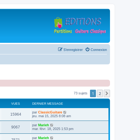
S’enregistrer
Connexion
1
2
Suivante
73 sujets
VUES
DERNIER MESSAGE
D
par
ClassicGuitare
V
15964
e
jeu. mai 15, 2025 8:08 am
r
u
n
D
par
Marieh
V
9067
i
e
mar. févr. 18, 2025 1:53 pm
e
e
r
r
u
n
D
par
Marieh
s
m
V
i