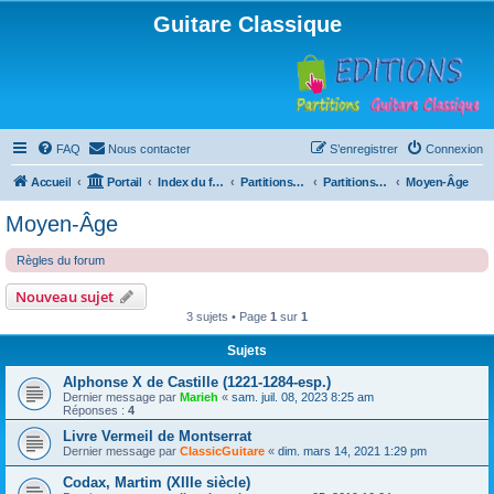
Guitare Classique
FAQ
Nous contacter
S’enregistrer
Connexion
Accueil
Portail
Index du forum
Partitions pour guitare en libre téléchargement
Partitions classées par compositeur
Moyen-Âge
Moyen-Âge
Règles du forum
Nouveau sujet
3 sujets • Page
1
sur
1
Sujets
Alphonse X de Castille (1221-1284-esp.)
Dernier message par
Marieh
«
sam. juil. 08, 2023 8:25 am
Réponses :
4
Livre Vermeil de Montserrat
Dernier message par
ClassicGuitare
«
dim. mars 14, 2021 1:29 pm
Codax, Martim (XIIIe siècle)