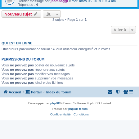
Dernier message par
jbambaggi
«
mar. mars 05, 2019 10:04 am
Réponses :
4
Nouveau sujet
3 sujets • Page
1
sur
1
Aller à
QUI EST EN LIGNE
Utilisateurs parcourant ce forum : Aucun utilisateur enregistré et 2 invités
PERMISSIONS DU FORUM
Vous
ne pouvez pas
poster de nouveaux sujets
Vous
ne pouvez pas
répondre aux sujets
Vous
ne pouvez pas
modifier vos messages
Vous
ne pouvez pas
supprimer vos messages
Vous
ne pouvez pas
joindre des fichiers
Accueil
Portail
Index du forum
Développé par
phpBB
® Forum Software © phpBB Limited
Traduit par
phpBB-fr.com
Confidentialité
|
Conditions