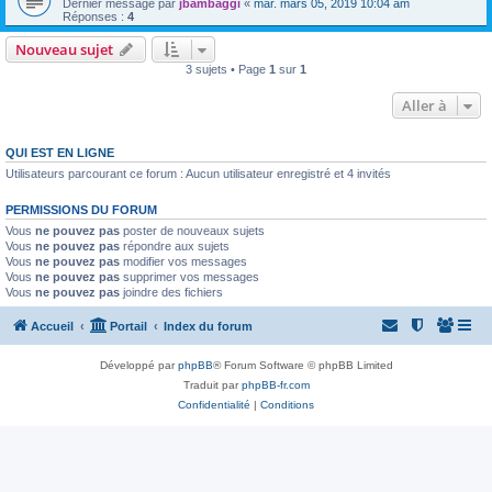
Dernier message par
jbambaggi
«
mar. mars 05, 2019 10:04 am
Réponses :
4
Nouveau sujet
3 sujets • Page
1
sur
1
Aller à
QUI EST EN LIGNE
Utilisateurs parcourant ce forum : Aucun utilisateur enregistré et 4 invités
PERMISSIONS DU FORUM
Vous
ne pouvez pas
poster de nouveaux sujets
Vous
ne pouvez pas
répondre aux sujets
Vous
ne pouvez pas
modifier vos messages
Vous
ne pouvez pas
supprimer vos messages
Vous
ne pouvez pas
joindre des fichiers
Accueil
Portail
Index du forum
Développé par
phpBB
® Forum Software © phpBB Limited
Traduit par
phpBB-fr.com
Confidentialité
|
Conditions