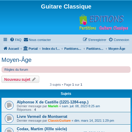
Guitare Classique
FAQ
Nous contacter
S’enregistrer
Connexion
Accueil
Portail
Index du forum
Partitions pour guitare en libre téléchargement
Partitions classées par compositeur
Moyen-Âge
Moyen-Âge
Règles du forum
Nouveau sujet
3 sujets • Page
1
sur
1
Sujets
Alphonse X de Castille (1221-1284-esp.)
Dernier message par
Marieh
«
sam. juil. 08, 2023 8:25 am
Réponses :
4
Livre Vermeil de Montserrat
Dernier message par
ClassicGuitare
«
dim. mars 14, 2021 1:29 pm
Codax, Martim (XIIIe siècle)