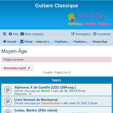
Guitare Classique
FAQ
Nous contacter
S’enregistrer
Connexion
Accueil
Portail
Index du forum
Partitions pour guitare en libre téléchargement
Partitions classées par compositeur
Moyen-Âge
Moyen-Âge
Règles du forum
Nouveau sujet
3 sujets • Page
1
sur
1
Sujets
Alphonse X de Castille (1221-1284-esp.)
Dernier message par
Marieh
«
sam. juil. 08, 2023 8:25 am
Réponses :
4
Livre Vermeil de Montserrat
Dernier message par
ClassicGuitare
«
dim. mars 14, 2021 1:29 pm
Codax, Martim (XIIIe siècle)