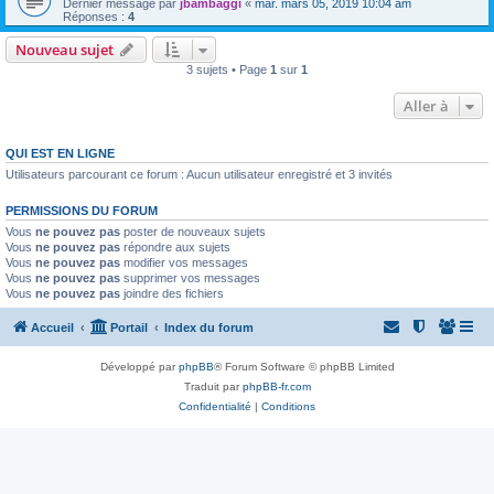
Dernier message par
jbambaggi
«
mar. mars 05, 2019 10:04 am
Réponses :
4
Nouveau sujet
3 sujets • Page
1
sur
1
Aller à
QUI EST EN LIGNE
Utilisateurs parcourant ce forum : Aucun utilisateur enregistré et 3 invités
PERMISSIONS DU FORUM
Vous
ne pouvez pas
poster de nouveaux sujets
Vous
ne pouvez pas
répondre aux sujets
Vous
ne pouvez pas
modifier vos messages
Vous
ne pouvez pas
supprimer vos messages
Vous
ne pouvez pas
joindre des fichiers
Accueil
Portail
Index du forum
Développé par
phpBB
® Forum Software © phpBB Limited
Traduit par
phpBB-fr.com
Confidentialité
|
Conditions