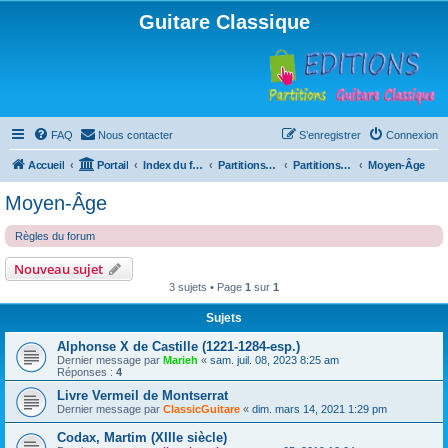
Guitare Classique
FAQ
Nous contacter
S’enregistrer
Connexion
Accueil
Portail
Index du forum
Partitions pour guitare en libre téléchargement
Partitions classées par compositeur
Moyen-Âge
Moyen-Âge
Règles du forum
Nouveau sujet
3 sujets • Page
1
sur
1
Sujets
Alphonse X de Castille (1221-1284-esp.)
Dernier message par
Marieh
«
sam. juil. 08, 2023 8:25 am
Réponses :
4
Livre Vermeil de Montserrat
Dernier message par
ClassicGuitare
«
dim. mars 14, 2021 1:29 pm
Codax, Martim (XIIIe siècle)