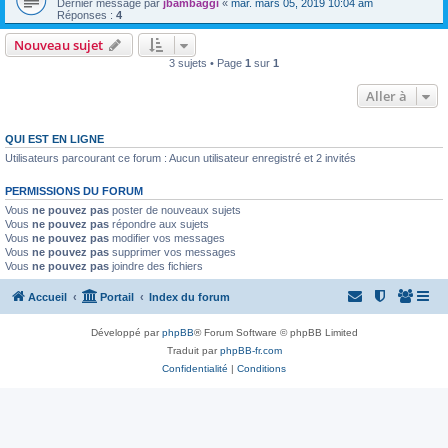
Dernier message par
jbambaggi
«
mar. mars 05, 2019 10:04 am
Réponses :
4
Nouveau sujet
3 sujets • Page
1
sur
1
Aller à
QUI EST EN LIGNE
Utilisateurs parcourant ce forum : Aucun utilisateur enregistré et 2 invités
PERMISSIONS DU FORUM
Vous
ne pouvez pas
poster de nouveaux sujets
Vous
ne pouvez pas
répondre aux sujets
Vous
ne pouvez pas
modifier vos messages
Vous
ne pouvez pas
supprimer vos messages
Vous
ne pouvez pas
joindre des fichiers
Accueil
Portail
Index du forum
Développé par
phpBB
® Forum Software © phpBB Limited
Traduit par
phpBB-fr.com
Confidentialité
|
Conditions