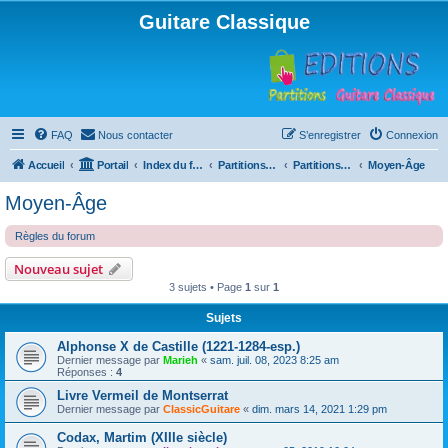
Guitare Classique
FAQ
Nous contacter
S’enregistrer
Connexion
Accueil
Portail
Index du forum
Partitions pour guitare en libre téléchargement
Partitions classées par compositeur
Moyen-Âge
Moyen-Âge
Règles du forum
Nouveau sujet
3 sujets • Page
1
sur
1
Sujets
Alphonse X de Castille (1221-1284-esp.)
Dernier message par
Marieh
«
sam. juil. 08, 2023 8:25 am
Réponses :
4
Livre Vermeil de Montserrat
Dernier message par
ClassicGuitare
«
dim. mars 14, 2021 1:29 pm
Codax, Martim (XIIIe siècle)