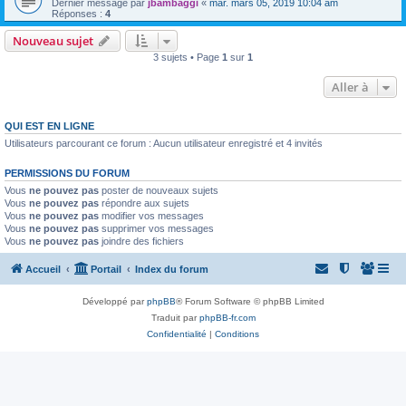
Dernier message par
jbambaggi
«
mar. mars 05, 2019 10:04 am
Réponses :
4
Nouveau sujet
3 sujets • Page
1
sur
1
Aller à
QUI EST EN LIGNE
Utilisateurs parcourant ce forum : Aucun utilisateur enregistré et 4 invités
PERMISSIONS DU FORUM
Vous
ne pouvez pas
poster de nouveaux sujets
Vous
ne pouvez pas
répondre aux sujets
Vous
ne pouvez pas
modifier vos messages
Vous
ne pouvez pas
supprimer vos messages
Vous
ne pouvez pas
joindre des fichiers
Accueil
Portail
Index du forum
Développé par
phpBB
® Forum Software © phpBB Limited
Traduit par
phpBB-fr.com
Confidentialité
|
Conditions