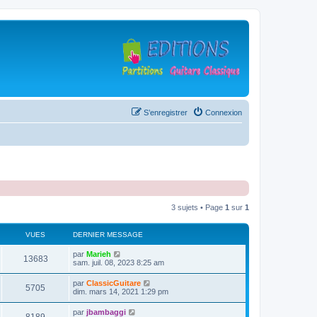
S’enregistrer
Connexion
3 sujets • Page
1
sur
1
VUES
DERNIER MESSAGE
D
par
Marieh
V
13683
e
sam. juil. 08, 2023 8:25 am
r
u
n
D
par
ClassicGuitare
V
5705
i
e
dim. mars 14, 2021 1:29 pm
e
e
r
r
u
n
D
par
jbambaggi
s
m
V
i