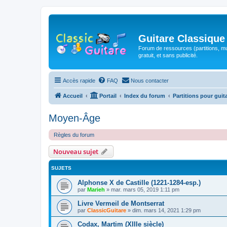
Guitare Classique
Forum de ressources (partitions, mu
gratuit, et sans publicité.
Accès rapide
FAQ
Nous contacter
Accueil
Portail
Index du forum
Partitions pour guit
Moyen-Âge
Règles du forum
Nouveau sujet
SUJETS
Alphonse X de Castille (1221-1284-esp.)
par
Marieh
»
mar. mars 05, 2019 1:11 pm
Livre Vermeil de Montserrat
par
ClassicGuitare
»
dim. mars 14, 2021 1:29 pm
Codax, Martim (XIIIe siècle)