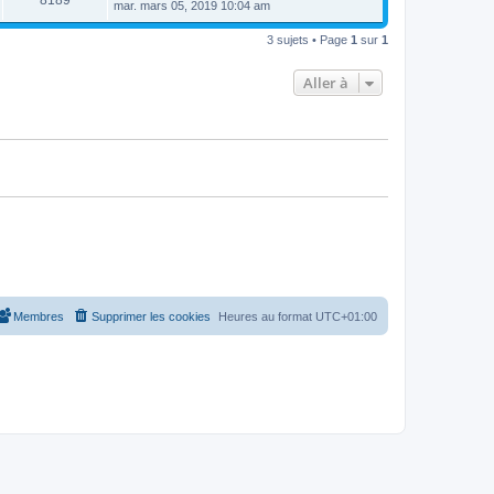
8189
e
mar. mars 05, 2019 10:04 am
e
e
e
r
s
r
u
n
s
s
m
3 sujets • Page
1
sur
1
i
a
e
e
e
g
s
r
e
s
Aller à
s
m
a
e
g
s
e
s
a
g
e
Membres
Supprimer les cookies
Heures au format
UTC+01:00