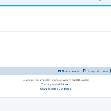
4
p
n
é
o
s
p
n
e
o
s
s
n
e
s
s
e
s
Nous contacter
L’équipe du forum
Développé par
phpBB
® Forum Software © phpBB Limited
Traduit par
phpBB-fr.com
Confidentialité
|
Conditions