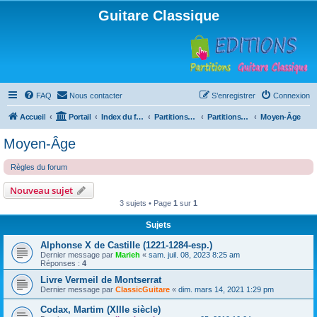
Guitare Classique
FAQ
Nous contacter
S’enregistrer
Connexion
Accueil
Portail
Index du forum
Partitions pour guitare en libre téléchargement
Partitions classées par compositeur
Moyen-Âge
Moyen-Âge
Règles du forum
Nouveau sujet
3 sujets • Page
1
sur
1
Sujets
Alphonse X de Castille (1221-1284-esp.)
Dernier message par
Marieh
«
sam. juil. 08, 2023 8:25 am
Réponses :
4
Livre Vermeil de Montserrat
Dernier message par
ClassicGuitare
«
dim. mars 14, 2021 1:29 pm
Codax, Martim (XIIIe siècle)