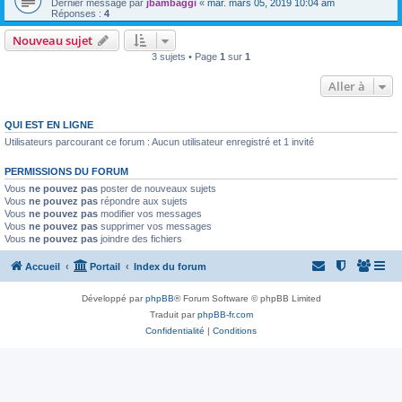
Dernier message par
jbambaggi
«
mar. mars 05, 2019 10:04 am
Réponses :
4
Nouveau sujet
3 sujets • Page
1
sur
1
Aller à
QUI EST EN LIGNE
Utilisateurs parcourant ce forum : Aucun utilisateur enregistré et 1 invité
PERMISSIONS DU FORUM
Vous
ne pouvez pas
poster de nouveaux sujets
Vous
ne pouvez pas
répondre aux sujets
Vous
ne pouvez pas
modifier vos messages
Vous
ne pouvez pas
supprimer vos messages
Vous
ne pouvez pas
joindre des fichiers
Accueil
Portail
Index du forum
Développé par
phpBB
® Forum Software © phpBB Limited
Traduit par
phpBB-fr.com
Confidentialité
|
Conditions