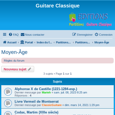
Guitare Classique
FAQ
Nous contacter
S’enregistrer
Connexion
Accueil
Portail
Index du forum
Partitions pour guitare en libre téléchargement
Partitions classées par compositeur
Moyen-Âge
Moyen-Âge
Règles du forum
Nouveau sujet
3 sujets • Page
1
sur
1
Sujets
Alphonse X de Castille (1221-1284-esp.)
Dernier message par
Marieh
«
sam. juil. 08, 2023 8:25 am
Réponses :
4
Livre Vermeil de Montserrat
Dernier message par
ClassicGuitare
«
dim. mars 14, 2021 1:29 pm
Codax, Martim (XIIIe siècle)