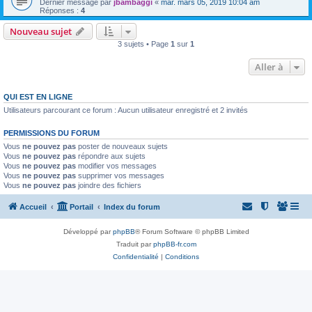
Dernier message par
jbambaggi
«
mar. mars 05, 2019 10:04 am
Réponses :
4
Nouveau sujet
3 sujets • Page
1
sur
1
Aller à
QUI EST EN LIGNE
Utilisateurs parcourant ce forum : Aucun utilisateur enregistré et 2 invités
PERMISSIONS DU FORUM
Vous
ne pouvez pas
poster de nouveaux sujets
Vous
ne pouvez pas
répondre aux sujets
Vous
ne pouvez pas
modifier vos messages
Vous
ne pouvez pas
supprimer vos messages
Vous
ne pouvez pas
joindre des fichiers
Accueil
Portail
Index du forum
Développé par
phpBB
® Forum Software © phpBB Limited
Traduit par
phpBB-fr.com
Confidentialité
|
Conditions