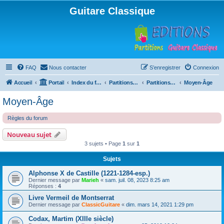
Guitare Classique
FAQ
Nous contacter
S’enregistrer
Connexion
Accueil
Portail
Index du forum
Partitions pour guitare en libre téléchargement
Partitions classées par compositeur
Moyen-Âge
Moyen-Âge
Règles du forum
Nouveau sujet
3 sujets • Page
1
sur
1
Sujets
Alphonse X de Castille (1221-1284-esp.)
Dernier message par
Marieh
«
sam. juil. 08, 2023 8:25 am
Réponses :
4
Livre Vermeil de Montserrat
Dernier message par
ClassicGuitare
«
dim. mars 14, 2021 1:29 pm
Codax, Martim (XIIIe siècle)