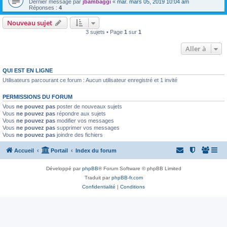
Dernier message par
jbambaggi
«
mar. mars 05, 2019 10:04 am
Réponses :
4
Nouveau sujet
3 sujets • Page
1
sur
1
Aller à
QUI EST EN LIGNE
Utilisateurs parcourant ce forum : Aucun utilisateur enregistré et 1 invité
PERMISSIONS DU FORUM
Vous
ne pouvez pas
poster de nouveaux sujets
Vous
ne pouvez pas
répondre aux sujets
Vous
ne pouvez pas
modifier vos messages
Vous
ne pouvez pas
supprimer vos messages
Vous
ne pouvez pas
joindre des fichiers
Accueil
Portail
Index du forum
Développé par
phpBB
® Forum Software © phpBB Limited
Traduit par
phpBB-fr.com
Confidentialité
|
Conditions