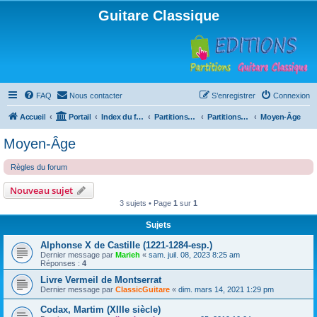
Guitare Classique
FAQ
Nous contacter
S’enregistrer
Connexion
Accueil
Portail
Index du forum
Partitions pour guitare en libre téléchargement
Partitions classées par compositeur
Moyen-Âge
Moyen-Âge
Règles du forum
Nouveau sujet
3 sujets • Page
1
sur
1
Sujets
Alphonse X de Castille (1221-1284-esp.)
Dernier message par
Marieh
«
sam. juil. 08, 2023 8:25 am
Réponses :
4
Livre Vermeil de Montserrat
Dernier message par
ClassicGuitare
«
dim. mars 14, 2021 1:29 pm
Codax, Martim (XIIIe siècle)