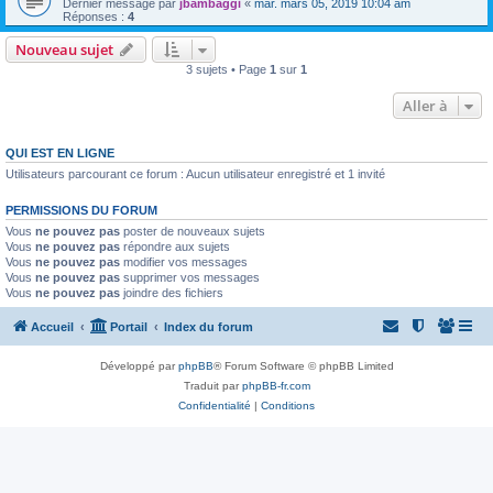
Dernier message par
jbambaggi
«
mar. mars 05, 2019 10:04 am
Réponses :
4
Nouveau sujet
3 sujets • Page
1
sur
1
Aller à
QUI EST EN LIGNE
Utilisateurs parcourant ce forum : Aucun utilisateur enregistré et 1 invité
PERMISSIONS DU FORUM
Vous
ne pouvez pas
poster de nouveaux sujets
Vous
ne pouvez pas
répondre aux sujets
Vous
ne pouvez pas
modifier vos messages
Vous
ne pouvez pas
supprimer vos messages
Vous
ne pouvez pas
joindre des fichiers
Accueil
Portail
Index du forum
Développé par
phpBB
® Forum Software © phpBB Limited
Traduit par
phpBB-fr.com
Confidentialité
|
Conditions