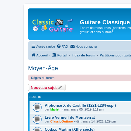
Guitare Classique
Forum de ressources (partitions, mu
gratuit, et sans publicité.
Accès rapide
FAQ
Nous contacter
Accueil
Portail
Index du forum
Partitions pour guit
Moyen-Âge
Règles du forum
Nouveau sujet
SUJETS
Alphonse X de Castille (1221-1284-esp.)
par
Marieh
»
mar. mars 05, 2019 1:11 pm
Livre Vermeil de Montserrat
par
ClassicGuitare
»
dim. mars 14, 2021 1:29 pm
Codax, Martim (XIIIe siècle)