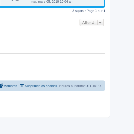
8198
e
mar. mars 05, 2019 10:04 am
e
e
e
r
s
r
u
n
s
s
m
3 sujets • Page
1
sur
1
i
a
e
e
e
g
s
r
e
s
Aller à
s
m
a
e
g
s
e
s
a
g
e
Membres
Supprimer les cookies
Heures au format
UTC+01:00