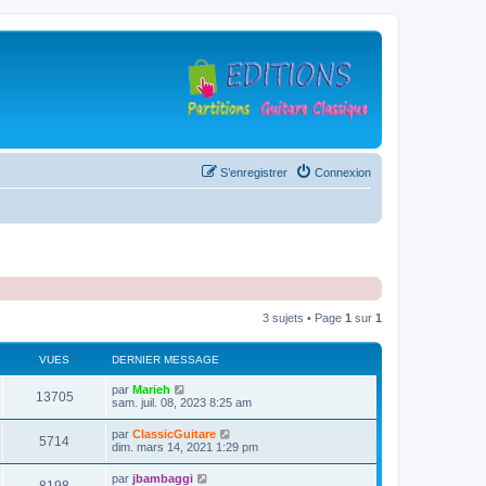
S’enregistrer
Connexion
3 sujets • Page
1
sur
1
VUES
DERNIER MESSAGE
D
par
Marieh
V
13705
e
sam. juil. 08, 2023 8:25 am
r
u
n
D
par
ClassicGuitare
V
5714
i
e
dim. mars 14, 2021 1:29 pm
e
e
r
r
u
n
D
par
jbambaggi
s
m
V
i