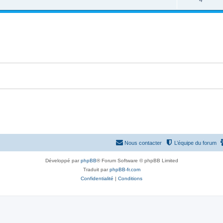
4
p
n
é
o
s
p
n
e
o
s
s
n
e
s
s
e
s
Nous contacter
L’équipe du forum
Développé par
phpBB
® Forum Software © phpBB Limited
Traduit par
phpBB-fr.com
Confidentialité
|
Conditions