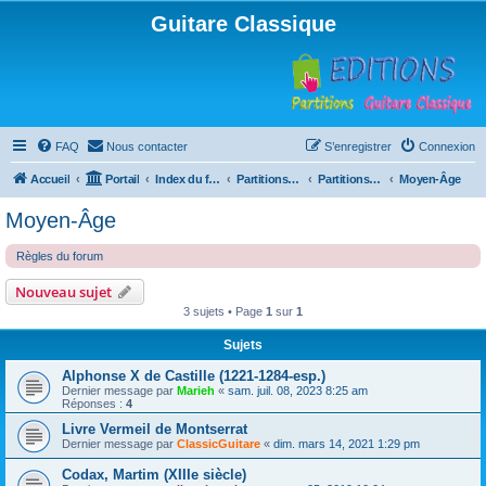
Guitare Classique
FAQ
Nous contacter
S’enregistrer
Connexion
Accueil
Portail
Index du forum
Partitions pour guitare en libre téléchargement
Partitions classées par compositeur
Moyen-Âge
Moyen-Âge
Règles du forum
Nouveau sujet
3 sujets • Page
1
sur
1
Sujets
Alphonse X de Castille (1221-1284-esp.)
Dernier message par
Marieh
«
sam. juil. 08, 2023 8:25 am
Réponses :
4
Livre Vermeil de Montserrat
Dernier message par
ClassicGuitare
«
dim. mars 14, 2021 1:29 pm
Codax, Martim (XIIIe siècle)