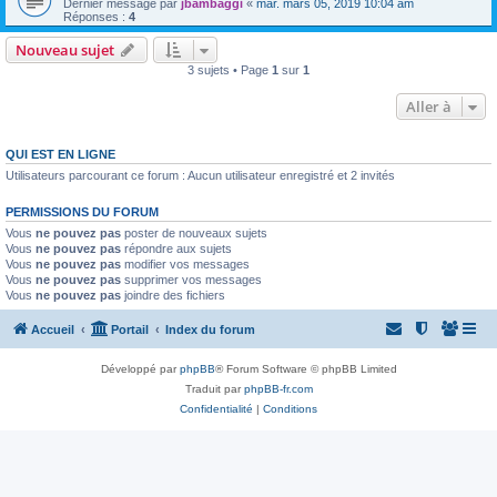
Dernier message par
jbambaggi
«
mar. mars 05, 2019 10:04 am
Réponses :
4
Nouveau sujet
3 sujets • Page
1
sur
1
Aller à
QUI EST EN LIGNE
Utilisateurs parcourant ce forum : Aucun utilisateur enregistré et 2 invités
PERMISSIONS DU FORUM
Vous
ne pouvez pas
poster de nouveaux sujets
Vous
ne pouvez pas
répondre aux sujets
Vous
ne pouvez pas
modifier vos messages
Vous
ne pouvez pas
supprimer vos messages
Vous
ne pouvez pas
joindre des fichiers
Accueil
Portail
Index du forum
Développé par
phpBB
® Forum Software © phpBB Limited
Traduit par
phpBB-fr.com
Confidentialité
|
Conditions