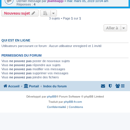
Dernier message par
jbambaggi
«
mar. mars 05, 2019 10:04 am
Réponses :
4
Nouveau sujet
3 sujets • Page
1
sur
1
Aller à
QUI EST EN LIGNE
Utilisateurs parcourant ce forum : Aucun utilisateur enregistré et 1 invité
PERMISSIONS DU FORUM
Vous
ne pouvez pas
poster de nouveaux sujets
Vous
ne pouvez pas
répondre aux sujets
Vous
ne pouvez pas
modifier vos messages
Vous
ne pouvez pas
supprimer vos messages
Vous
ne pouvez pas
joindre des fichiers
Accueil
Portail
Index du forum
Développé par
phpBB
® Forum Software © phpBB Limited
Traduit par
phpBB-fr.com
Confidentialité
|
Conditions