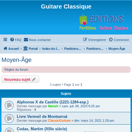
Guitare Classique
FAQ
Nous contacter
S’enregistrer
Connexion
Accueil
Portail
Index du forum
Partitions pour guitare en libre téléchargement
Partitions classées par compositeur
Moyen-Âge
Moyen-Âge
Règles du forum
Nouveau sujet
3 sujets • Page
1
sur
1
Sujets
Alphonse X de Castille (1221-1284-esp.)
Dernier message par
Marieh
«
sam. juil. 08, 2023 8:25 am
Réponses :
4
Livre Vermeil de Montserrat
Dernier message par
ClassicGuitare
«
dim. mars 14, 2021 1:29 pm
Codax, Martim (XIIIe siècle)