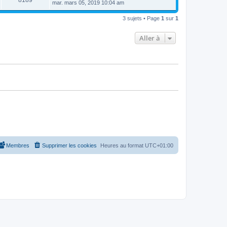
8189
e
mar. mars 05, 2019 10:04 am
e
e
e
r
s
r
u
n
s
s
m
3 sujets • Page
1
sur
1
i
a
e
e
e
g
s
r
e
s
Aller à
s
m
a
e
g
s
e
s
a
g
e
Membres
Supprimer les cookies
Heures au format
UTC+01:00