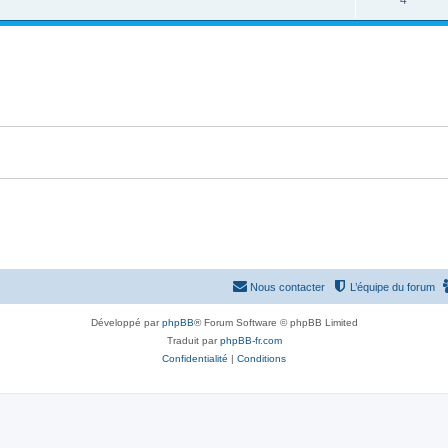
4
p
n
é
o
s
p
n
e
o
s
s
n
e
s
s
e
s
Nous contacter
L’équipe du forum
Développé par
phpBB
® Forum Software © phpBB Limited
Traduit par
phpBB-fr.com
Confidentialité
|
Conditions