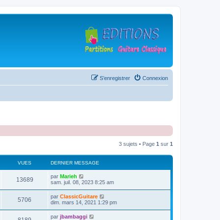
S’enregistrer
Connexion
3 sujets • Page
1
sur
1
VUES
DERNIER MESSAGE
D
par
Marieh
V
13689
e
sam. juil. 08, 2023 8:25 am
r
u
n
D
par
ClassicGuitare
V
5706
i
e
dim. mars 14, 2021 1:29 pm
e
e
r
r
u
n
D
par
jbambaggi
s
m
V
i