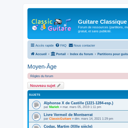
Guitare Classique
Forum de ressources (partitions, mu
gratuit, et sans publicité.
Accès rapide
FAQ
Nous contacter
Accueil
Portail
Index du forum
Partitions pour guit
Moyen-Âge
Règles du forum
Nouveau sujet
SUJETS
Alphonse X de Castille (1221-1284-esp.)
par
Marieh
»
mar. mars 05, 2019 1:11 pm
Livre Vermeil de Montserrat
par
ClassicGuitare
»
dim. mars 14, 2021 1:29 pm
Codax, Martim (XIIIe siècle)