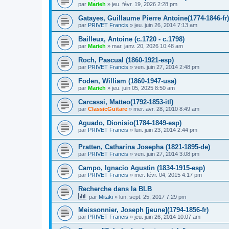
par
Marieh
»
jeu. févr. 19, 2026 2:28 pm
Gatayes, Guillaume Pierre Antoine(1774-1846-fr)
par
PRIVET Francis
»
jeu. juin 26, 2014 7:13 am
Bailleux, Antoine (c.1720 - c.1798)
par
Marieh
»
mar. janv. 20, 2026 10:48 am
Roch, Pascual (1860-1921-esp)
par
PRIVET Francis
»
ven. juin 27, 2014 2:48 pm
Foden, William (1860-1947-usa)
par
Marieh
»
jeu. juin 05, 2025 8:50 am
Carcassi, Matteo(1792-1853-itl)
par
ClassicGuitare
»
mer. avr. 28, 2010 8:49 am
Aguado, Dionisio(1784-1849-esp)
par
PRIVET Francis
»
lun. juin 23, 2014 2:44 pm
Pratten, Catharina Josepha (1821-1895-de)
par
PRIVET Francis
»
ven. juin 27, 2014 3:08 pm
Campo, Ignacio Agustin (1834-1915-esp)
par
PRIVET Francis
»
mer. févr. 04, 2015 4:17 pm
Recherche dans la BLB
par
Mitaki
»
lun. sept. 25, 2017 7:29 pm
Meissonnier, Joseph [jeune](1794-1856-fr)
par
PRIVET Francis
»
jeu. juin 26, 2014 10:07 am