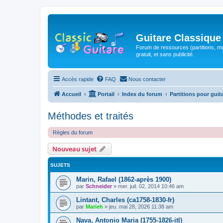
Guitare Classique
Forum de ressources (partitions, mu
gratuit, et sans publicité.
Accès rapide
FAQ
Nous contacter
Accueil
Portail
Index du forum
Partitions pour guit
Méthodes et traités
Règles du forum
Nouveau sujet
SUJETS
Marin, Rafael (1862-après 1900)
par
Schneider
»
mer. juil. 02, 2014 10:46 am
Lintant, Charles (ca1758-1830-fr)
par
Marieh
»
jeu. mai 28, 2026 11:38 am
Nava, Antonio Maria (1755-1826-itl)