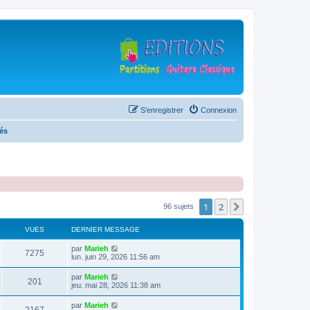
S’enregistrer
Connexion
tés
1
2
Suivante
96 sujets
VUES
DERNIER MESSAGE
D
par
Marieh
V
7275
e
lun. juin 29, 2026 11:56 am
r
u
n
D
par
Marieh
V
201
i
e
jeu. mai 28, 2026 11:38 am
e
e
r
r
u
n
D
par
Marieh
s
m
V
i