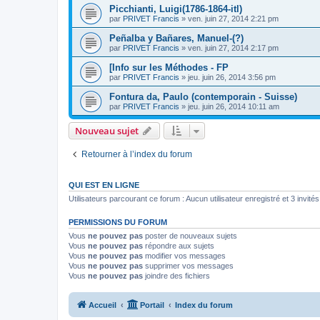
Picchianti, Luigi(1786-1864-itl)
par
PRIVET Francis
»
ven. juin 27, 2014 2:21 pm
Peñalba y Bañares, Manuel-(?)
par
PRIVET Francis
»
ven. juin 27, 2014 2:17 pm
[Info sur les Méthodes - FP
par
PRIVET Francis
»
jeu. juin 26, 2014 3:56 pm
Fontura da, Paulo (contemporain - Suisse)
par
PRIVET Francis
»
jeu. juin 26, 2014 10:11 am
Nouveau sujet
Retourner à l’index du forum
QUI EST EN LIGNE
Utilisateurs parcourant ce forum : Aucun utilisateur enregistré et 3 invités
PERMISSIONS DU FORUM
Vous
ne pouvez pas
poster de nouveaux sujets
Vous
ne pouvez pas
répondre aux sujets
Vous
ne pouvez pas
modifier vos messages
Vous
ne pouvez pas
supprimer vos messages
Vous
ne pouvez pas
joindre des fichiers
Accueil
Portail
Index du forum