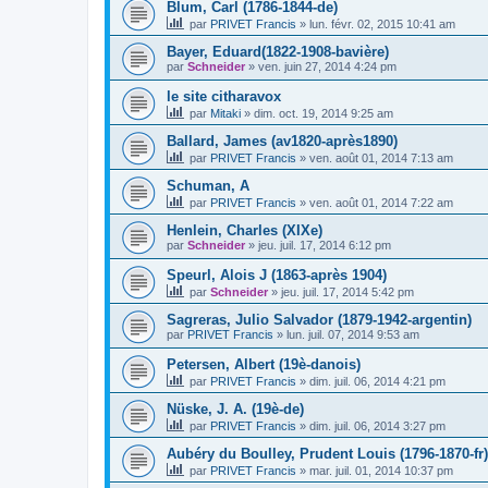
Blum, Carl (1786-1844-de)
par
PRIVET Francis
»
lun. févr. 02, 2015 10:41 am
Bayer, Eduard(1822-1908-bavière)
par
Schneider
»
ven. juin 27, 2014 4:24 pm
le site citharavox
par
Mitaki
»
dim. oct. 19, 2014 9:25 am
Ballard, James (av1820-après1890)
par
PRIVET Francis
»
ven. août 01, 2014 7:13 am
Schuman, A
par
PRIVET Francis
»
ven. août 01, 2014 7:22 am
Henlein, Charles (XIXe)
par
Schneider
»
jeu. juil. 17, 2014 6:12 pm
Speurl, Alois J (1863-après 1904)
par
Schneider
»
jeu. juil. 17, 2014 5:42 pm
Sagreras, Julio Salvador (1879-1942-argentin)
par
PRIVET Francis
»
lun. juil. 07, 2014 9:53 am
Petersen, Albert (19è-danois)
par
PRIVET Francis
»
dim. juil. 06, 2014 4:21 pm
Nüske, J. A. (19è-de)
par
PRIVET Francis
»
dim. juil. 06, 2014 3:27 pm
Aubéry du Boulley, Prudent Louis (1796-1870-fr)
par
PRIVET Francis
»
mar. juil. 01, 2014 10:37 pm