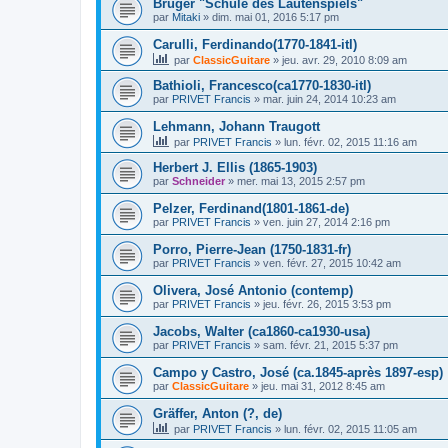
Bruger "Schule des Lautenspiels"
par
Mitaki
»
dim. mai 01, 2016 5:17 pm
Carulli, Ferdinando(1770-1841-itl)
par
ClassicGuitare
»
jeu. avr. 29, 2010 8:09 am
Bathioli, Francesco(ca1770-1830-itl)
par
PRIVET Francis
»
mar. juin 24, 2014 10:23 am
Lehmann, Johann Traugott
par
PRIVET Francis
»
lun. févr. 02, 2015 11:16 am
Herbert J. Ellis (1865-1903)
par
Schneider
»
mer. mai 13, 2015 2:57 pm
Pelzer, Ferdinand(1801-1861-de)
par
PRIVET Francis
»
ven. juin 27, 2014 2:16 pm
Porro, Pierre-Jean (1750-1831-fr)
par
PRIVET Francis
»
ven. févr. 27, 2015 10:42 am
Olivera, José Antonio (contemp)
par
PRIVET Francis
»
jeu. févr. 26, 2015 3:53 pm
Jacobs, Walter (ca1860-ca1930-usa)
par
PRIVET Francis
»
sam. févr. 21, 2015 5:37 pm
Campo y Castro, José (ca.1845-après 1897-esp)
par
ClassicGuitare
»
jeu. mai 31, 2012 8:45 am
Gräffer, Anton (?, de)
par
PRIVET Francis
»
lun. févr. 02, 2015 11:05 am