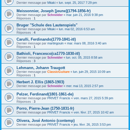
Dernier message par
Mitaki
«
lun. sept. 25, 2017 7:29 pm
Meissonnier, Joseph [jeune](1794-1856-fr)
Dernier message par
Schneider
«
mar. juin 21, 2016 9:38 pm
Réponses :
1
Bruger "Schule des Lautenspiels"
Dernier message par
Mitaki
«
lun. mai 02, 2016 6:53 am
Réponses :
4
Carulli, Ferdinando(1770-1841-itl)
Dernier message par
martingouin
«
mar. mars 08, 2016 3:40 am
Réponses :
1
Bathioli, Francesco(ca1770-1830-itl)
Dernier message par
Schneider
«
lun. oct. 05, 2015 8:58 am
Réponses :
3
Lehmann, Johann Traugott
Dernier message par
ClassicGuitare
«
lun. juin 29, 2015 10:09 am
Réponses :
1
Herbert J. Ellis (1865-1903)
Dernier message par
Schneider
«
mer. mai 13, 2015 2:57 pm
Pelzer, Ferdinand(1801-1861-de)
Dernier message par
PRIVET Francis
«
ven. mars 27, 2015 5:39 pm
Réponses :
3
Porro, Pierre-Jean (1750-1831-fr)
Dernier message par
PRIVET Francis
«
ven. févr. 27, 2015 10:42 am
Olivera, José Antonio (contemp)
Dernier message par
PRIVET Francis
«
jeu. févr. 26, 2015 3:53 pm