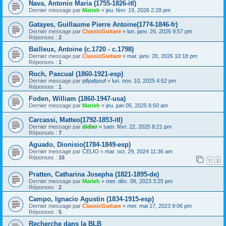
Nava, Antonio Maria (1755-1826-itl)
Dernier message par
Marieh
«
jeu. févr. 19, 2026 2:28 pm
Gatayes, Guillaume Pierre Antoine(1774-1846-fr)
Dernier message par
ClassicGuitare
«
lun. janv. 26, 2026 9:57 pm
Réponses :
2
Bailleux, Antoine (c.1720 - c.1798)
Dernier message par
ClassicGuitare
«
mar. janv. 20, 2026 10:18 pm
Réponses :
1
Roch, Pascual (1860-1921-esp)
Dernier message par
pifpafpouf
«
lun. nov. 10, 2025 4:52 pm
Réponses :
1
Foden, William (1860-1947-usa)
Dernier message par
Marieh
«
jeu. juin 05, 2025 8:50 am
Carcassi, Matteo(1792-1853-itl)
Dernier message par
didier
«
sam. févr. 22, 2025 8:21 pm
Réponses :
7
Aguado, Dionisio(1784-1849-esp)
Dernier message par
CELIO
«
mar. oct. 29, 2024 11:36 am
Réponses :
16
1
2
Pratten, Catharina Josepha (1821-1895-de)
Dernier message par
Marieh
«
mer. déc. 06, 2023 3:25 pm
Réponses :
2
Campo, Ignacio Agustin (1834-1915-esp)
Dernier message par
ClassicGuitare
«
mer. mai 17, 2023 9:06 pm
Réponses :
5
Recherche dans la BLB