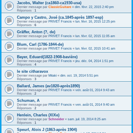
Jacobs, Walter (ca1860-ca1930-usa)
Dernier message par
ClassicGuitare
«
dim. févr. 22, 2015 2:40 pm
Réponses :
1
Campo y Castro, José (ca.1845-après 1897-esp)
Dernier message par
PRIVET Francis
«
lun. févr. 16, 2015 12:25 pm
Réponses :
6
Gräffer, Anton (?, de)
Dernier message par
PRIVET Francis
«
lun. févr. 02, 2015 11:05 am
Blum, Carl (1786-1844-de)
Dernier message par
PRIVET Francis
«
lun. févr. 02, 2015 10:41 am
Bayer, Eduard(1822-1908-bavière)
Dernier message par
PRIVET Francis
«
jeu. déc. 04, 2014 1:51 pm
Réponses :
4
le site citharavox
Dernier message par
Mitaki
«
dim. oct. 19, 2014 5:51 pm
Réponses :
3
Ballard, James (av1820-après1890)
Dernier message par
PRIVET Francis
«
ven. août 01, 2014 9:43 am
Réponses :
2
Schuman, A
Dernier message par
PRIVET Francis
«
ven. août 01, 2014 9:40 am
Réponses :
2
Henlein, Charles (XIXe)
Dernier message par
Schneider
«
sam. juil. 19, 2014 8:25 am
Réponses :
1
Speurl, Alois J (1863-après 1904)