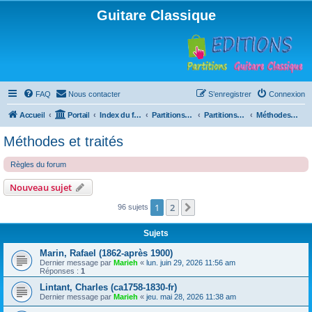
Guitare Classique
FAQ
Nous contacter
S’enregistrer
Connexion
Accueil
Portail
Index du forum
Partitions pour guitare en libre téléchargement
Partitions classées par compositeur
Méthodes et traités
Méthodes et traités
Règles du forum
Nouveau sujet
1
2
Suivante
96 sujets
Sujets
Marin, Rafael (1862-après 1900)
Dernier message par
Marieh
«
lun. juin 29, 2026 11:56 am
Réponses :
1
Lintant, Charles (ca1758-1830-fr)
Dernier message par
Marieh
«
jeu. mai 28, 2026 11:38 am