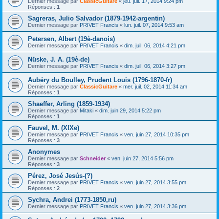
Dernier message par
ClassicGuitare
«
jeu. juil. 17, 2014 9:24 pm
Réponses :
1
Sagreras, Julio Salvador (1879-1942-argentin)
Dernier message par
PRIVET Francis
«
lun. juil. 07, 2014 9:53 am
Petersen, Albert (19è-danois)
Dernier message par
PRIVET Francis
«
dim. juil. 06, 2014 4:21 pm
Nüske, J. A. (19è-de)
Dernier message par
PRIVET Francis
«
dim. juil. 06, 2014 3:27 pm
Aubéry du Boulley, Prudent Louis (1796-1870-fr)
Dernier message par
ClassicGuitare
«
mer. juil. 02, 2014 11:34 am
Réponses :
1
Shaeffer, Arling (1859-1934)
Dernier message par
Mitaki
«
dim. juin 29, 2014 5:22 pm
Réponses :
1
Fauvel, M. (XIXe)
Dernier message par
PRIVET Francis
«
ven. juin 27, 2014 10:35 pm
Réponses :
3
Anonymes
Dernier message par
Schneider
«
ven. juin 27, 2014 5:56 pm
Réponses :
3
Pérez, José Jesús-(?)
Dernier message par
PRIVET Francis
«
ven. juin 27, 2014 3:55 pm
Réponses :
2
Sychra, Andrei (1773-1850,ru)
Dernier message par
PRIVET Francis
«
ven. juin 27, 2014 3:36 pm