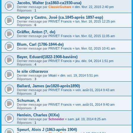
Jacobs, Walter (ca1860-ca1930-usa)
Dernier message par
ClassicGuitare
«
dim. févr. 22, 2015 2:40 pm
Réponses :
1
Campo y Castro, José (ca.1845-après 1897-esp)
Dernier message par
PRIVET Francis
«
lun. févr. 16, 2015 12:25 pm
Réponses :
6
Gräffer, Anton (?, de)
Dernier message par
PRIVET Francis
«
lun. févr. 02, 2015 11:05 am
Blum, Carl (1786-1844-de)
Dernier message par
PRIVET Francis
«
lun. févr. 02, 2015 10:41 am
Bayer, Eduard(1822-1908-bavière)
Dernier message par
PRIVET Francis
«
jeu. déc. 04, 2014 1:51 pm
Réponses :
4
le site citharavox
Dernier message par
Mitaki
«
dim. oct. 19, 2014 5:51 pm
Réponses :
3
Ballard, James (av1820-après1890)
Dernier message par
PRIVET Francis
«
ven. août 01, 2014 9:43 am
Réponses :
2
Schuman, A
Dernier message par
PRIVET Francis
«
ven. août 01, 2014 9:40 am
Réponses :
2
Henlein, Charles (XIXe)
Dernier message par
Schneider
«
sam. juil. 19, 2014 8:25 am
Réponses :
1
Speurl, Alois J (1863-après 1904)