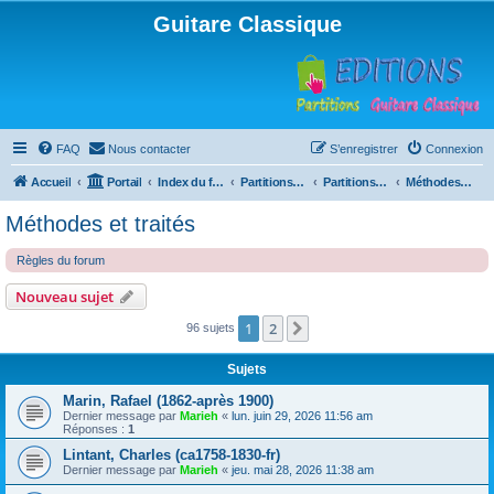
Guitare Classique
FAQ
Nous contacter
S’enregistrer
Connexion
Accueil
Portail
Index du forum
Partitions pour guitare en libre téléchargement
Partitions classées par compositeur
Méthodes et traités
Méthodes et traités
Règles du forum
Nouveau sujet
1
2
Suivante
96 sujets
Sujets
Marin, Rafael (1862-après 1900)
Dernier message par
Marieh
«
lun. juin 29, 2026 11:56 am
Réponses :
1
Lintant, Charles (ca1758-1830-fr)
Dernier message par
Marieh
«
jeu. mai 28, 2026 11:38 am