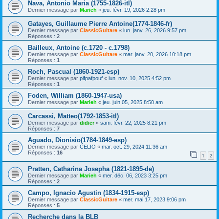
Nava, Antonio Maria (1755-1826-itl)
Dernier message par
Marieh
«
jeu. févr. 19, 2026 2:28 pm
Gatayes, Guillaume Pierre Antoine(1774-1846-fr)
Dernier message par
ClassicGuitare
«
lun. janv. 26, 2026 9:57 pm
Réponses :
2
Bailleux, Antoine (c.1720 - c.1798)
Dernier message par
ClassicGuitare
«
mar. janv. 20, 2026 10:18 pm
Réponses :
1
Roch, Pascual (1860-1921-esp)
Dernier message par
pifpafpouf
«
lun. nov. 10, 2025 4:52 pm
Réponses :
1
Foden, William (1860-1947-usa)
Dernier message par
Marieh
«
jeu. juin 05, 2025 8:50 am
Carcassi, Matteo(1792-1853-itl)
Dernier message par
didier
«
sam. févr. 22, 2025 8:21 pm
Réponses :
7
Aguado, Dionisio(1784-1849-esp)
Dernier message par
CELIO
«
mar. oct. 29, 2024 11:36 am
Réponses :
16
1
2
Pratten, Catharina Josepha (1821-1895-de)
Dernier message par
Marieh
«
mer. déc. 06, 2023 3:25 pm
Réponses :
2
Campo, Ignacio Agustin (1834-1915-esp)
Dernier message par
ClassicGuitare
«
mer. mai 17, 2023 9:06 pm
Réponses :
5
Recherche dans la BLB