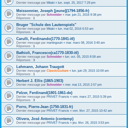
Dernier message par
Mitaki
«
lun. sept. 25, 2017 7:29 pm
Meissonnier, Joseph [jeune](1794-1856-fr)
Dernier message par
Schneider
«
mar. juin 21, 2016 9:38 pm
Réponses :
1
Bruger "Schule des Lautenspiels"
Dernier message par
Mitaki
«
lun. mai 02, 2016 6:53 am
Réponses :
4
Carulli, Ferdinando(1770-1841-itl)
Dernier message par
martingouin
«
mar. mars 08, 2016 3:40 am
Réponses :
1
Bathioli, Francesco(ca1770-1830-itl)
Dernier message par
Schneider
«
lun. oct. 05, 2015 8:58 am
Réponses :
3
Lehmann, Johann Traugott
Dernier message par
ClassicGuitare
«
lun. juin 29, 2015 10:09 am
Réponses :
1
Herbert J. Ellis (1865-1903)
Dernier message par
Schneider
«
mer. mai 13, 2015 2:57 pm
Pelzer, Ferdinand(1801-1861-de)
Dernier message par
PRIVET Francis
«
ven. mars 27, 2015 5:39 pm
Réponses :
3
Porro, Pierre-Jean (1750-1831-fr)
Dernier message par
PRIVET Francis
«
ven. févr. 27, 2015 10:42 am
Olivera, José Antonio (contemp)
Dernier message par
PRIVET Francis
«
jeu. févr. 26, 2015 3:53 pm