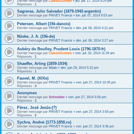
Dernier message par
ClassicGuitare
«
jeu. juil. 17, 2014 9:24 pm
Réponses :
1
Sagreras, Julio Salvador (1879-1942-argentin)
Dernier message par
PRIVET Francis
«
lun. juil. 07, 2014 9:53 am
Petersen, Albert (19è-danois)
Dernier message par
PRIVET Francis
«
dim. juil. 06, 2014 4:21 pm
Nüske, J. A. (19è-de)
Dernier message par
PRIVET Francis
«
dim. juil. 06, 2014 3:27 pm
Aubéry du Boulley, Prudent Louis (1796-1870-fr)
Dernier message par
ClassicGuitare
«
mer. juil. 02, 2014 11:34 am
Réponses :
1
Shaeffer, Arling (1859-1934)
Dernier message par
Mitaki
«
dim. juin 29, 2014 5:22 pm
Réponses :
1
Fauvel, M. (XIXe)
Dernier message par
PRIVET Francis
«
ven. juin 27, 2014 10:35 pm
Réponses :
3
Anonymes
Dernier message par
Schneider
«
ven. juin 27, 2014 5:56 pm
Réponses :
3
Pérez, José Jesús-(?)
Dernier message par
PRIVET Francis
«
ven. juin 27, 2014 3:55 pm
Réponses :
2
Sychra, Andrei (1773-1850,ru)
Dernier message par
PRIVET Francis
«
ven. juin 27, 2014 3:36 pm