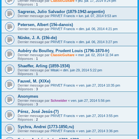
Dernier message par
ClassicGuitare
«
jeu. juil. 17, 2014 9:24 pm
Réponses :
1
Sagreras, Julio Salvador (1879-1942-argentin)
Dernier message par
PRIVET Francis
«
lun. juil. 07, 2014 9:53 am
Petersen, Albert (19è-danois)
Dernier message par
PRIVET Francis
«
dim. juil. 06, 2014 4:21 pm
Nüske, J. A. (19è-de)
Dernier message par
PRIVET Francis
«
dim. juil. 06, 2014 3:27 pm
Aubéry du Boulley, Prudent Louis (1796-1870-fr)
Dernier message par
ClassicGuitare
«
mer. juil. 02, 2014 11:34 am
Réponses :
1
Shaeffer, Arling (1859-1934)
Dernier message par
Mitaki
«
dim. juin 29, 2014 5:22 pm
Réponses :
1
Fauvel, M. (XIXe)
Dernier message par
PRIVET Francis
«
ven. juin 27, 2014 10:35 pm
Réponses :
3
Anonymes
Dernier message par
Schneider
«
ven. juin 27, 2014 5:56 pm
Réponses :
3
Pérez, José Jesús-(?)
Dernier message par
PRIVET Francis
«
ven. juin 27, 2014 3:55 pm
Réponses :
2
Sychra, Andrei (1773-1850,ru)
Dernier message par
PRIVET Francis
«
ven. juin 27, 2014 3:36 pm