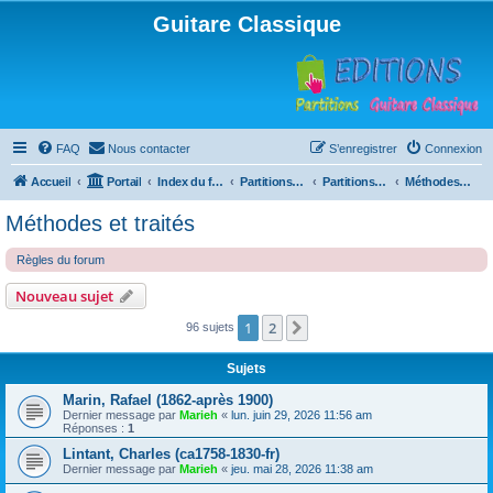
Guitare Classique
FAQ
Nous contacter
S’enregistrer
Connexion
Accueil
Portail
Index du forum
Partitions pour guitare en libre téléchargement
Partitions classées par compositeur
Méthodes et traités
Méthodes et traités
Règles du forum
Nouveau sujet
1
2
Suivante
96 sujets
Sujets
Marin, Rafael (1862-après 1900)
Dernier message par
Marieh
«
lun. juin 29, 2026 11:56 am
Réponses :
1
Lintant, Charles (ca1758-1830-fr)
Dernier message par
Marieh
«
jeu. mai 28, 2026 11:38 am