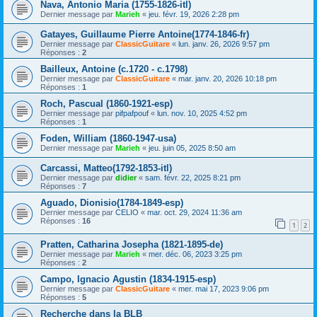
Nava, Antonio Maria (1755-1826-itl)
Dernier message par
Marieh
«
jeu. févr. 19, 2026 2:28 pm
Gatayes, Guillaume Pierre Antoine(1774-1846-fr)
Dernier message par
ClassicGuitare
«
lun. janv. 26, 2026 9:57 pm
Réponses :
2
Bailleux, Antoine (c.1720 - c.1798)
Dernier message par
ClassicGuitare
«
mar. janv. 20, 2026 10:18 pm
Réponses :
1
Roch, Pascual (1860-1921-esp)
Dernier message par
pifpafpouf
«
lun. nov. 10, 2025 4:52 pm
Réponses :
1
Foden, William (1860-1947-usa)
Dernier message par
Marieh
«
jeu. juin 05, 2025 8:50 am
Carcassi, Matteo(1792-1853-itl)
Dernier message par
didier
«
sam. févr. 22, 2025 8:21 pm
Réponses :
7
Aguado, Dionisio(1784-1849-esp)
Dernier message par
CELIO
«
mar. oct. 29, 2024 11:36 am
Réponses :
16
1
2
Pratten, Catharina Josepha (1821-1895-de)
Dernier message par
Marieh
«
mer. déc. 06, 2023 3:25 pm
Réponses :
2
Campo, Ignacio Agustin (1834-1915-esp)
Dernier message par
ClassicGuitare
«
mer. mai 17, 2023 9:06 pm
Réponses :
5
Recherche dans la BLB