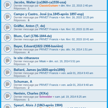
Jacobs, Walter (ca1860-ca1930-usa)
Dernier message par
ClassicGuitare
«
dim. févr. 22, 2015 2:40 pm
Réponses :
1
Campo y Castro, José (ca.1845-après 1897-esp)
Dernier message par
PRIVET Francis
«
lun. févr. 16, 2015 12:25 pm
Réponses :
6
Gräffer, Anton (?, de)
Dernier message par
PRIVET Francis
«
lun. févr. 02, 2015 11:05 am
Blum, Carl (1786-1844-de)
Dernier message par
PRIVET Francis
«
lun. févr. 02, 2015 10:41 am
Bayer, Eduard(1822-1908-bavière)
Dernier message par
PRIVET Francis
«
jeu. déc. 04, 2014 1:51 pm
Réponses :
4
le site citharavox
Dernier message par
Mitaki
«
dim. oct. 19, 2014 5:51 pm
Réponses :
3
Ballard, James (av1820-après1890)
Dernier message par
PRIVET Francis
«
ven. août 01, 2014 9:43 am
Réponses :
2
Schuman, A
Dernier message par
PRIVET Francis
«
ven. août 01, 2014 9:40 am
Réponses :
2
Henlein, Charles (XIXe)
Dernier message par
Schneider
«
sam. juil. 19, 2014 8:25 am
Réponses :
1
Speurl, Alois J (1863-après 1904)