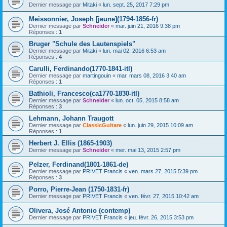
Dernier message par
Mitaki
«
lun. sept. 25, 2017 7:29 pm
Meissonnier, Joseph [jeune](1794-1856-fr)
Dernier message par
Schneider
«
mar. juin 21, 2016 9:38 pm
Réponses :
1
Bruger "Schule des Lautenspiels"
Dernier message par
Mitaki
«
lun. mai 02, 2016 6:53 am
Réponses :
4
Carulli, Ferdinando(1770-1841-itl)
Dernier message par
martingouin
«
mar. mars 08, 2016 3:40 am
Réponses :
1
Bathioli, Francesco(ca1770-1830-itl)
Dernier message par
Schneider
«
lun. oct. 05, 2015 8:58 am
Réponses :
3
Lehmann, Johann Traugott
Dernier message par
ClassicGuitare
«
lun. juin 29, 2015 10:09 am
Réponses :
1
Herbert J. Ellis (1865-1903)
Dernier message par
Schneider
«
mer. mai 13, 2015 2:57 pm
Pelzer, Ferdinand(1801-1861-de)
Dernier message par
PRIVET Francis
«
ven. mars 27, 2015 5:39 pm
Réponses :
3
Porro, Pierre-Jean (1750-1831-fr)
Dernier message par
PRIVET Francis
«
ven. févr. 27, 2015 10:42 am
Olivera, José Antonio (contemp)
Dernier message par
PRIVET Francis
«
jeu. févr. 26, 2015 3:53 pm