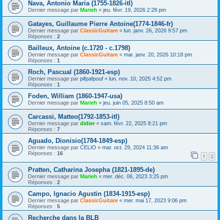
Nava, Antonio Maria (1755-1826-itl)
Dernier message par
Marieh
«
jeu. févr. 19, 2026 2:28 pm
Gatayes, Guillaume Pierre Antoine(1774-1846-fr)
Dernier message par
ClassicGuitare
«
lun. janv. 26, 2026 9:57 pm
Réponses :
2
Bailleux, Antoine (c.1720 - c.1798)
Dernier message par
ClassicGuitare
«
mar. janv. 20, 2026 10:18 pm
Réponses :
1
Roch, Pascual (1860-1921-esp)
Dernier message par
pifpafpouf
«
lun. nov. 10, 2025 4:52 pm
Réponses :
1
Foden, William (1860-1947-usa)
Dernier message par
Marieh
«
jeu. juin 05, 2025 8:50 am
Carcassi, Matteo(1792-1853-itl)
Dernier message par
didier
«
sam. févr. 22, 2025 8:21 pm
Réponses :
7
Aguado, Dionisio(1784-1849-esp)
Dernier message par
CELIO
«
mar. oct. 29, 2024 11:36 am
Réponses :
16
1
2
Pratten, Catharina Josepha (1821-1895-de)
Dernier message par
Marieh
«
mer. déc. 06, 2023 3:25 pm
Réponses :
2
Campo, Ignacio Agustin (1834-1915-esp)
Dernier message par
ClassicGuitare
«
mer. mai 17, 2023 9:06 pm
Réponses :
5
Recherche dans la BLB