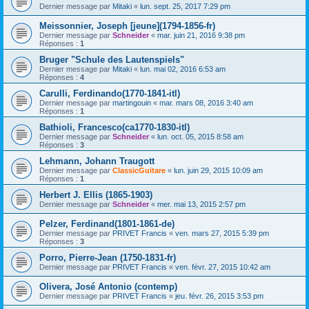
Dernier message par
Mitaki
«
lun. sept. 25, 2017 7:29 pm
Meissonnier, Joseph [jeune](1794-1856-fr)
Dernier message par
Schneider
«
mar. juin 21, 2016 9:38 pm
Réponses :
1
Bruger "Schule des Lautenspiels"
Dernier message par
Mitaki
«
lun. mai 02, 2016 6:53 am
Réponses :
4
Carulli, Ferdinando(1770-1841-itl)
Dernier message par
martingouin
«
mar. mars 08, 2016 3:40 am
Réponses :
1
Bathioli, Francesco(ca1770-1830-itl)
Dernier message par
Schneider
«
lun. oct. 05, 2015 8:58 am
Réponses :
3
Lehmann, Johann Traugott
Dernier message par
ClassicGuitare
«
lun. juin 29, 2015 10:09 am
Réponses :
1
Herbert J. Ellis (1865-1903)
Dernier message par
Schneider
«
mer. mai 13, 2015 2:57 pm
Pelzer, Ferdinand(1801-1861-de)
Dernier message par
PRIVET Francis
«
ven. mars 27, 2015 5:39 pm
Réponses :
3
Porro, Pierre-Jean (1750-1831-fr)
Dernier message par
PRIVET Francis
«
ven. févr. 27, 2015 10:42 am
Olivera, José Antonio (contemp)
Dernier message par
PRIVET Francis
«
jeu. févr. 26, 2015 3:53 pm