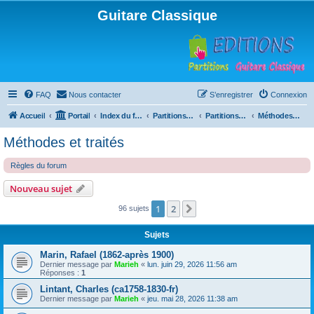
Guitare Classique
FAQ
Nous contacter
S’enregistrer
Connexion
Accueil
Portail
Index du forum
Partitions pour guitare en libre téléchargement
Partitions classées par compositeur
Méthodes et traités
Méthodes et traités
Règles du forum
Nouveau sujet
1
2
Suivante
96 sujets
Sujets
Marin, Rafael (1862-après 1900)
Dernier message par
Marieh
«
lun. juin 29, 2026 11:56 am
Réponses :
1
Lintant, Charles (ca1758-1830-fr)
Dernier message par
Marieh
«
jeu. mai 28, 2026 11:38 am