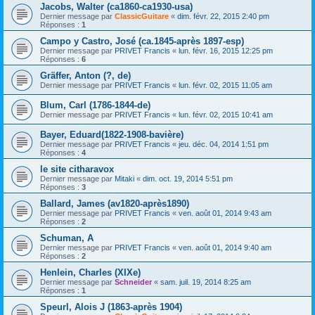
Jacobs, Walter (ca1860-ca1930-usa)
Dernier message par
ClassicGuitare
«
dim. févr. 22, 2015 2:40 pm
Réponses :
1
Campo y Castro, José (ca.1845-après 1897-esp)
Dernier message par
PRIVET Francis
«
lun. févr. 16, 2015 12:25 pm
Réponses :
6
Gräffer, Anton (?, de)
Dernier message par
PRIVET Francis
«
lun. févr. 02, 2015 11:05 am
Blum, Carl (1786-1844-de)
Dernier message par
PRIVET Francis
«
lun. févr. 02, 2015 10:41 am
Bayer, Eduard(1822-1908-bavière)
Dernier message par
PRIVET Francis
«
jeu. déc. 04, 2014 1:51 pm
Réponses :
4
le site citharavox
Dernier message par
Mitaki
«
dim. oct. 19, 2014 5:51 pm
Réponses :
3
Ballard, James (av1820-après1890)
Dernier message par
PRIVET Francis
«
ven. août 01, 2014 9:43 am
Réponses :
2
Schuman, A
Dernier message par
PRIVET Francis
«
ven. août 01, 2014 9:40 am
Réponses :
2
Henlein, Charles (XIXe)
Dernier message par
Schneider
«
sam. juil. 19, 2014 8:25 am
Réponses :
1
Speurl, Alois J (1863-après 1904)