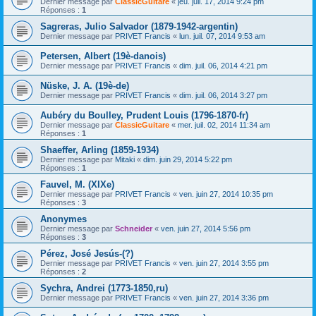
Dernier message par
ClassicGuitare
«
jeu. juil. 17, 2014 9:24 pm
Réponses :
1
Sagreras, Julio Salvador (1879-1942-argentin)
Dernier message par
PRIVET Francis
«
lun. juil. 07, 2014 9:53 am
Petersen, Albert (19è-danois)
Dernier message par
PRIVET Francis
«
dim. juil. 06, 2014 4:21 pm
Nüske, J. A. (19è-de)
Dernier message par
PRIVET Francis
«
dim. juil. 06, 2014 3:27 pm
Aubéry du Boulley, Prudent Louis (1796-1870-fr)
Dernier message par
ClassicGuitare
«
mer. juil. 02, 2014 11:34 am
Réponses :
1
Shaeffer, Arling (1859-1934)
Dernier message par
Mitaki
«
dim. juin 29, 2014 5:22 pm
Réponses :
1
Fauvel, M. (XIXe)
Dernier message par
PRIVET Francis
«
ven. juin 27, 2014 10:35 pm
Réponses :
3
Anonymes
Dernier message par
Schneider
«
ven. juin 27, 2014 5:56 pm
Réponses :
3
Pérez, José Jesús-(?)
Dernier message par
PRIVET Francis
«
ven. juin 27, 2014 3:55 pm
Réponses :
2
Sychra, Andrei (1773-1850,ru)
Dernier message par
PRIVET Francis
«
ven. juin 27, 2014 3:36 pm