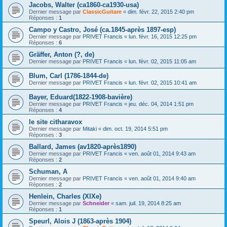
Jacobs, Walter (ca1860-ca1930-usa)
Dernier message par
ClassicGuitare
«
dim. févr. 22, 2015 2:40 pm
Réponses :
1
Campo y Castro, José (ca.1845-après 1897-esp)
Dernier message par
PRIVET Francis
«
lun. févr. 16, 2015 12:25 pm
Réponses :
6
Gräffer, Anton (?, de)
Dernier message par
PRIVET Francis
«
lun. févr. 02, 2015 11:05 am
Blum, Carl (1786-1844-de)
Dernier message par
PRIVET Francis
«
lun. févr. 02, 2015 10:41 am
Bayer, Eduard(1822-1908-bavière)
Dernier message par
PRIVET Francis
«
jeu. déc. 04, 2014 1:51 pm
Réponses :
4
le site citharavox
Dernier message par
Mitaki
«
dim. oct. 19, 2014 5:51 pm
Réponses :
3
Ballard, James (av1820-après1890)
Dernier message par
PRIVET Francis
«
ven. août 01, 2014 9:43 am
Réponses :
2
Schuman, A
Dernier message par
PRIVET Francis
«
ven. août 01, 2014 9:40 am
Réponses :
2
Henlein, Charles (XIXe)
Dernier message par
Schneider
«
sam. juil. 19, 2014 8:25 am
Réponses :
1
Speurl, Alois J (1863-après 1904)