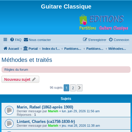
Guitare Classique
FAQ
Nous contacter
S’enregistrer
Connexion
Accueil
Portail
Index du forum
Partitions pour guitare en libre téléchargement
Partitions classées par compositeur
Méthodes et traités
Méthodes et traités
Règles du forum
Nouveau sujet
1
2
Suivante
96 sujets
Sujets
Marin, Rafael (1862-après 1900)
Dernier message par
Marieh
«
lun. juin 29, 2026 11:56 am
Réponses :
1
Lintant, Charles (ca1758-1830-fr)
Dernier message par
Marieh
«
jeu. mai 28, 2026 11:38 am