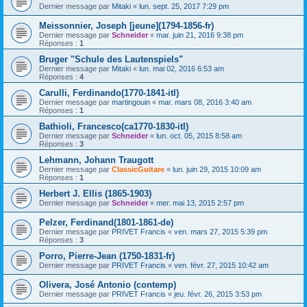
Dernier message par
Mitaki
«
lun. sept. 25, 2017 7:29 pm
Meissonnier, Joseph [jeune](1794-1856-fr)
Dernier message par
Schneider
«
mar. juin 21, 2016 9:38 pm
Réponses :
1
Bruger "Schule des Lautenspiels"
Dernier message par
Mitaki
«
lun. mai 02, 2016 6:53 am
Réponses :
4
Carulli, Ferdinando(1770-1841-itl)
Dernier message par
martingouin
«
mar. mars 08, 2016 3:40 am
Réponses :
1
Bathioli, Francesco(ca1770-1830-itl)
Dernier message par
Schneider
«
lun. oct. 05, 2015 8:58 am
Réponses :
3
Lehmann, Johann Traugott
Dernier message par
ClassicGuitare
«
lun. juin 29, 2015 10:09 am
Réponses :
1
Herbert J. Ellis (1865-1903)
Dernier message par
Schneider
«
mer. mai 13, 2015 2:57 pm
Pelzer, Ferdinand(1801-1861-de)
Dernier message par
PRIVET Francis
«
ven. mars 27, 2015 5:39 pm
Réponses :
3
Porro, Pierre-Jean (1750-1831-fr)
Dernier message par
PRIVET Francis
«
ven. févr. 27, 2015 10:42 am
Olivera, José Antonio (contemp)
Dernier message par
PRIVET Francis
«
jeu. févr. 26, 2015 3:53 pm