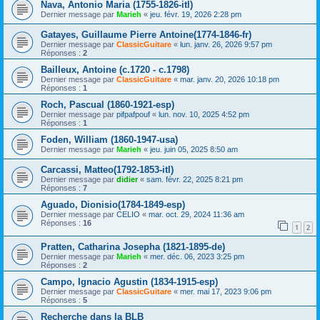
Nava, Antonio Maria (1755-1826-itl)
Dernier message par
Marieh
«
jeu. févr. 19, 2026 2:28 pm
Gatayes, Guillaume Pierre Antoine(1774-1846-fr)
Dernier message par
ClassicGuitare
«
lun. janv. 26, 2026 9:57 pm
Réponses :
2
Bailleux, Antoine (c.1720 - c.1798)
Dernier message par
ClassicGuitare
«
mar. janv. 20, 2026 10:18 pm
Réponses :
1
Roch, Pascual (1860-1921-esp)
Dernier message par
pifpafpouf
«
lun. nov. 10, 2025 4:52 pm
Réponses :
1
Foden, William (1860-1947-usa)
Dernier message par
Marieh
«
jeu. juin 05, 2025 8:50 am
Carcassi, Matteo(1792-1853-itl)
Dernier message par
didier
«
sam. févr. 22, 2025 8:21 pm
Réponses :
7
Aguado, Dionisio(1784-1849-esp)
Dernier message par
CELIO
«
mar. oct. 29, 2024 11:36 am
Réponses :
16
1
2
Pratten, Catharina Josepha (1821-1895-de)
Dernier message par
Marieh
«
mer. déc. 06, 2023 3:25 pm
Réponses :
2
Campo, Ignacio Agustin (1834-1915-esp)
Dernier message par
ClassicGuitare
«
mer. mai 17, 2023 9:06 pm
Réponses :
5
Recherche dans la BLB