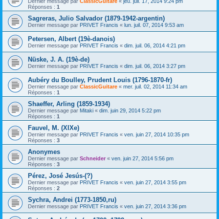
Dernier message par
ClassicGuitare
«
jeu. juil. 17, 2014 9:24 pm
Réponses :
1
Sagreras, Julio Salvador (1879-1942-argentin)
Dernier message par
PRIVET Francis
«
lun. juil. 07, 2014 9:53 am
Petersen, Albert (19è-danois)
Dernier message par
PRIVET Francis
«
dim. juil. 06, 2014 4:21 pm
Nüske, J. A. (19è-de)
Dernier message par
PRIVET Francis
«
dim. juil. 06, 2014 3:27 pm
Aubéry du Boulley, Prudent Louis (1796-1870-fr)
Dernier message par
ClassicGuitare
«
mer. juil. 02, 2014 11:34 am
Réponses :
1
Shaeffer, Arling (1859-1934)
Dernier message par
Mitaki
«
dim. juin 29, 2014 5:22 pm
Réponses :
1
Fauvel, M. (XIXe)
Dernier message par
PRIVET Francis
«
ven. juin 27, 2014 10:35 pm
Réponses :
3
Anonymes
Dernier message par
Schneider
«
ven. juin 27, 2014 5:56 pm
Réponses :
3
Pérez, José Jesús-(?)
Dernier message par
PRIVET Francis
«
ven. juin 27, 2014 3:55 pm
Réponses :
2
Sychra, Andrei (1773-1850,ru)
Dernier message par
PRIVET Francis
«
ven. juin 27, 2014 3:36 pm