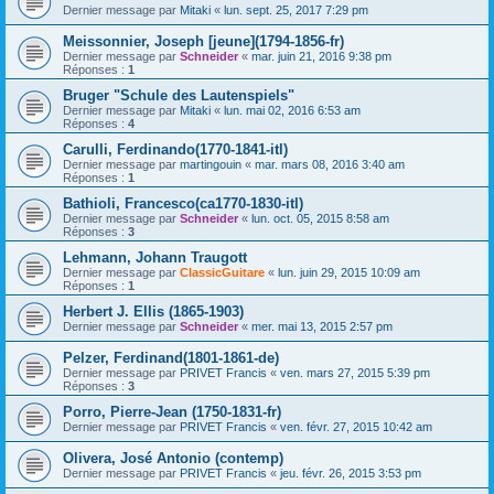
Dernier message par
Mitaki
«
lun. sept. 25, 2017 7:29 pm
Meissonnier, Joseph [jeune](1794-1856-fr)
Dernier message par
Schneider
«
mar. juin 21, 2016 9:38 pm
Réponses :
1
Bruger "Schule des Lautenspiels"
Dernier message par
Mitaki
«
lun. mai 02, 2016 6:53 am
Réponses :
4
Carulli, Ferdinando(1770-1841-itl)
Dernier message par
martingouin
«
mar. mars 08, 2016 3:40 am
Réponses :
1
Bathioli, Francesco(ca1770-1830-itl)
Dernier message par
Schneider
«
lun. oct. 05, 2015 8:58 am
Réponses :
3
Lehmann, Johann Traugott
Dernier message par
ClassicGuitare
«
lun. juin 29, 2015 10:09 am
Réponses :
1
Herbert J. Ellis (1865-1903)
Dernier message par
Schneider
«
mer. mai 13, 2015 2:57 pm
Pelzer, Ferdinand(1801-1861-de)
Dernier message par
PRIVET Francis
«
ven. mars 27, 2015 5:39 pm
Réponses :
3
Porro, Pierre-Jean (1750-1831-fr)
Dernier message par
PRIVET Francis
«
ven. févr. 27, 2015 10:42 am
Olivera, José Antonio (contemp)
Dernier message par
PRIVET Francis
«
jeu. févr. 26, 2015 3:53 pm