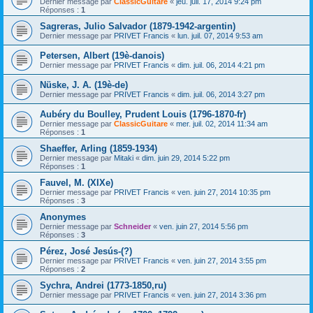
Dernier message par
ClassicGuitare
«
jeu. juil. 17, 2014 9:24 pm
Réponses :
1
Sagreras, Julio Salvador (1879-1942-argentin)
Dernier message par
PRIVET Francis
«
lun. juil. 07, 2014 9:53 am
Petersen, Albert (19è-danois)
Dernier message par
PRIVET Francis
«
dim. juil. 06, 2014 4:21 pm
Nüske, J. A. (19è-de)
Dernier message par
PRIVET Francis
«
dim. juil. 06, 2014 3:27 pm
Aubéry du Boulley, Prudent Louis (1796-1870-fr)
Dernier message par
ClassicGuitare
«
mer. juil. 02, 2014 11:34 am
Réponses :
1
Shaeffer, Arling (1859-1934)
Dernier message par
Mitaki
«
dim. juin 29, 2014 5:22 pm
Réponses :
1
Fauvel, M. (XIXe)
Dernier message par
PRIVET Francis
«
ven. juin 27, 2014 10:35 pm
Réponses :
3
Anonymes
Dernier message par
Schneider
«
ven. juin 27, 2014 5:56 pm
Réponses :
3
Pérez, José Jesús-(?)
Dernier message par
PRIVET Francis
«
ven. juin 27, 2014 3:55 pm
Réponses :
2
Sychra, Andrei (1773-1850,ru)
Dernier message par
PRIVET Francis
«
ven. juin 27, 2014 3:36 pm