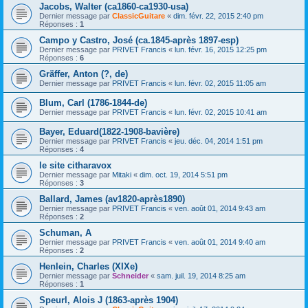
Jacobs, Walter (ca1860-ca1930-usa)
Dernier message par
ClassicGuitare
«
dim. févr. 22, 2015 2:40 pm
Réponses :
1
Campo y Castro, José (ca.1845-après 1897-esp)
Dernier message par
PRIVET Francis
«
lun. févr. 16, 2015 12:25 pm
Réponses :
6
Gräffer, Anton (?, de)
Dernier message par
PRIVET Francis
«
lun. févr. 02, 2015 11:05 am
Blum, Carl (1786-1844-de)
Dernier message par
PRIVET Francis
«
lun. févr. 02, 2015 10:41 am
Bayer, Eduard(1822-1908-bavière)
Dernier message par
PRIVET Francis
«
jeu. déc. 04, 2014 1:51 pm
Réponses :
4
le site citharavox
Dernier message par
Mitaki
«
dim. oct. 19, 2014 5:51 pm
Réponses :
3
Ballard, James (av1820-après1890)
Dernier message par
PRIVET Francis
«
ven. août 01, 2014 9:43 am
Réponses :
2
Schuman, A
Dernier message par
PRIVET Francis
«
ven. août 01, 2014 9:40 am
Réponses :
2
Henlein, Charles (XIXe)
Dernier message par
Schneider
«
sam. juil. 19, 2014 8:25 am
Réponses :
1
Speurl, Alois J (1863-après 1904)