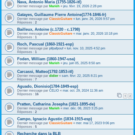
Nava, Antonio Maria (1755-1826-itl)
Dernier message par
Marieh
«
jeu. févr. 19, 2026 2:28 pm
Gatayes, Guillaume Pierre Antoine(1774-1846-fr)
Dernier message par
ClassicGuitare
«
lun. janv. 26, 2026 9:57 pm
Réponses :
2
Bailleux, Antoine (c.1720 - c.1798)
Dernier message par
ClassicGuitare
«
mar. janv. 20, 2026 10:18 pm
Réponses :
1
Roch, Pascual (1860-1921-esp)
Dernier message par
pifpafpouf
«
lun. nov. 10, 2025 4:52 pm
Réponses :
1
Foden, William (1860-1947-usa)
Dernier message par
Marieh
«
jeu. juin 05, 2025 8:50 am
Carcassi, Matteo(1792-1853-itl)
Dernier message par
didier
«
sam. févr. 22, 2025 8:21 pm
Réponses :
7
Aguado, Dionisio(1784-1849-esp)
Dernier message par
CELIO
«
mar. oct. 29, 2024 11:36 am
Réponses :
16
1
2
Pratten, Catharina Josepha (1821-1895-de)
Dernier message par
Marieh
«
mer. déc. 06, 2023 3:25 pm
Réponses :
2
Campo, Ignacio Agustin (1834-1915-esp)
Dernier message par
ClassicGuitare
«
mer. mai 17, 2023 9:06 pm
Réponses :
5
Recherche dans la BLB