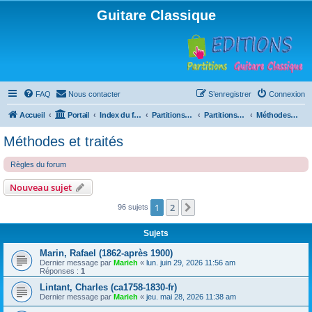
Guitare Classique
FAQ
Nous contacter
S’enregistrer
Connexion
Accueil
Portail
Index du forum
Partitions pour guitare en libre téléchargement
Partitions classées par compositeur
Méthodes et traités
Méthodes et traités
Règles du forum
Nouveau sujet
1
2
Suivante
96 sujets
Sujets
Marin, Rafael (1862-après 1900)
Dernier message par
Marieh
«
lun. juin 29, 2026 11:56 am
Réponses :
1
Lintant, Charles (ca1758-1830-fr)
Dernier message par
Marieh
«
jeu. mai 28, 2026 11:38 am